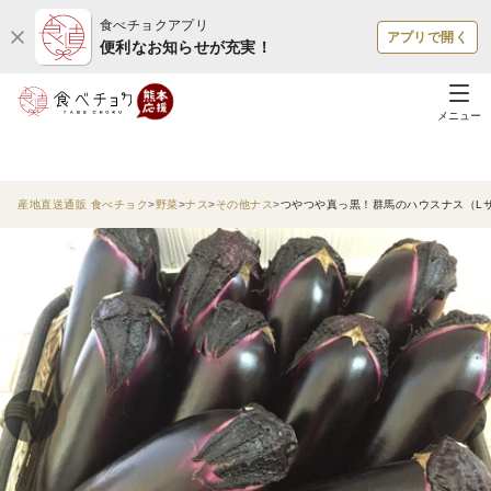
食べチョクアプリ
アプリで開く
便利なお知らせが充実！
メニュー
産地直送通販 食べチョク
野菜
ナス
その他ナス
つやつや真っ黒！群馬のハウスナス（L