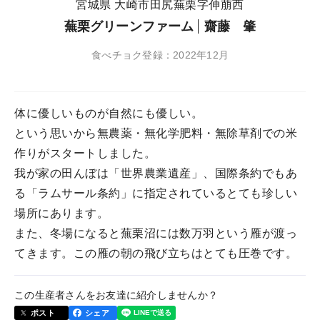
宮城県 大崎市田尻蕪栗字伸萠西
蕪栗グリーンファーム
齋藤 肇
食べチョク登録：2022年12月
体に優しいものが自然にも優しい。
という思いから無農薬・無化学肥料・無除草剤での米
作りがスタートしました。
我が家の田んぼは「世界農業遺産」、国際条約でもあ
る「ラムサール条約」に指定されているとても珍しい
場所にあります。
また、冬場になると蕪栗沼には数万羽という雁が渡っ
てきます。この雁の朝の飛び立ちはとても圧巻です。
この生産者さんをお友達に紹介しませんか？
ポスト
シェア