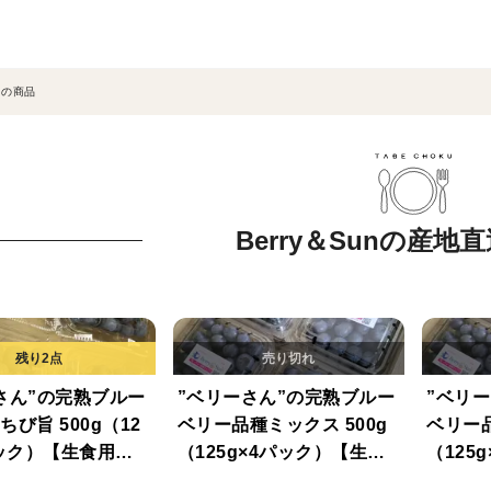
ての商品
Berry＆Sunの産地
さん”の完熟ブルー
”ベリーさん”の完熟ブルー
”ベリ
び旨 500g（12
ベリー品種ミックス 500g
ベリー
パック）【生食用・S
（125g×4パック）【生食
（125
用】
用】