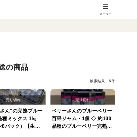
メニュー
直送の商品
検索結果：6件
ーさん”の完熟ブルー
ベリーさんのブルーベリー
品種ミックス 1㎏
百果ジャム・1個 ◇ 約100
g×8パック）【生食
品種のブルーベリー完熟果
を使用（最大6個まで同梱