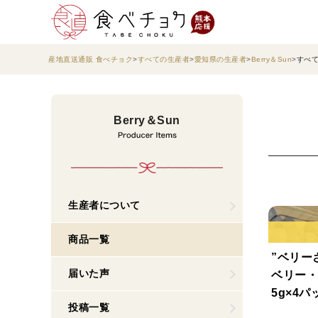
産地直送通販 食べチョク
すべての生産者
愛知県の生産者
Berry＆Sun
すべ
Berry＆Sun
生産者について
商品一覧
”ベリー
届いた声
ベリー・ち
5g×4
投稿一覧
サイズ】