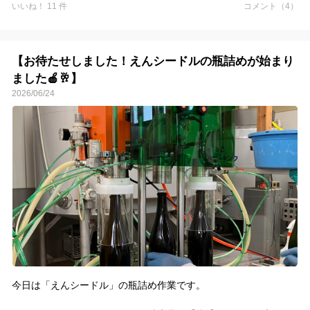
いいね！ 11 件
コメント（4）
今夜は雨予報。
恵みの雨になるでしょうか☔
【お待たせしました！えんシードルの瓶詰めが始まり
ました🍎🥂】
2026/06/24
今日は「えんシードル」の瓶詰め作業です。