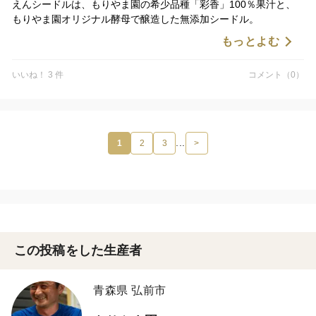
えんシードルは、もりやま園の希少品種「彩香」100％果汁と、
もりやま園オリジナル酵母で醸造した無添加シードル。
もっとよむ
冬から春にかけて予想を上回るご注文をいただき、一時完売とな
っていたえんシードル。
いいね！ 3 件
コメント（0）
仕込み・醸造を終え、ようやく瓶詰めまでたどり着きました✨
今週いっぱいかけて瓶詰めを行い、ラベル貼りを経て、予約発送
をお待ちいただいているお客様のもとへお届けします。
何度目かの醸造になりますが、新しいえんシードルがボトルに詰
...
1
2
3
>
められていく様子を見ると、やっぱりワクワクします😊
お待ちいただいている皆さま、もう少しだけお待ちください！
出来上がったえんシードルをお届けできる日を、私たちも楽しみ
にしています🍎🥂
※掲載写真は旧ボトル（緑ボトル）です。現在は黒ボトルで販売
この投稿をした生産者
しています。
https://www.tabechoku.com/products/77850
https://www.tabechoku.com/products/77949
青森県 弘前市