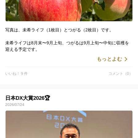
写真は、未希ライフ（1枚目）とつがる（2枚目）です。
未希ライフは8月末〜9月上旬、つがるは9月上旬〜中旬に収穫を
迎える予定です。
もっとよむ
昨年は夏の雨が少なく、りんごが思うように大きく育ちませんで
したが、今年は適度に雨にも恵まれ、ここまでは順調に育ってい
いいね！ 9 件
コメント（0）
ます。
この先、極端な暑さが続かなければ、おいしいりんごに育ってく
れそうで、収穫の日が今から楽しみです♪
日本DX大賞2026🏆
2026/07/24
未希ライフ・つがるともに、ご予約を受け付けています。
収穫後、一番おいしいタイミングでお届けしますので、ぜひ楽し
みにお待ちください🍎🍏🍎
📢 夏季休業のお知らせ