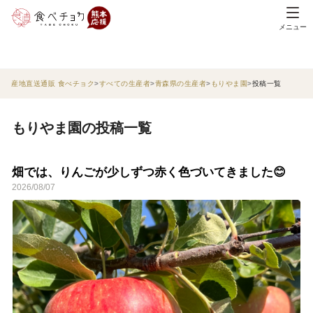
メニュー
産地直送通販 食べチョク
すべての生産者
青森県の生産者
もりやま園
投稿一覧
もりやま園の投稿一覧
畑では、りんごが少しずつ赤く色づいてきました😊
2026/08/07