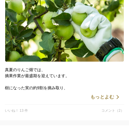
この賞を励みに、青森から農業の未来を変えていきます。
真夏のりんご畑では、
摘果作業が最盛期を迎えています。
樹になった実の約9割を摘み取り、
おいしいりんごを育てるための大切な仕事です。
もっとよむ
一般的には土へと還される摘果りんごですが、
いいね！ 13 件
コメント（2）
もりやま園では安全に収穫できる栽培方法を確立し、
シードルやアップルソーダの原料として活用しています。