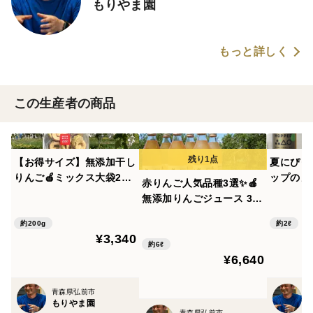
もりやま園
もっと詳しく
この生産者の商品
【お得サイズ】無添加干し
夏にぴっ
りんご🍎ミックス大袋200
ップのノ
赤りんご人気品種3選✨🍎
g 青森県特別栽培りんごで
ごに新し
無添加りんごジュース 3種
つくりました✨
アップル
×2 計6本🍎品種：ふじ・未
本入🥂
約200g
約2ℓ
希ライフ・こうとく🍎品種
¥3,340
無添加 
の違いを楽しむ♪ 飲み比
約6ℓ
可 ギフ
¥6,640
べセット✨
美に🎁
青森県弘前市
もりやま園
青森県弘前市