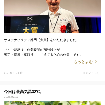
誠に勝手ながら、**8月8日（土）〜8月16日（日）**は、夏季休業
とさせていただきます。
休業期間中にいただいたご注文・お問い合わせにつきましては、8
月17日以降、順次対応いたします。
ご不便をおかけしますが、何卒よろしくお願いいたします。
サステナビリティ部門【大賞】をいただきました。
りんご栽培は、作業時間の75%以上が
剪定・摘果・葉取り——「捨てるための作業」です。
もっとよむ
その捨てる作業を、作る作業に変える。
摘果りんごがシードルになり、ソーダになり、
いいね！ 21 件
コメント（2）
畑のデータが未来の農業をつくる。
五代続くりんご園の挑戦が、
日本のDXの最高峰の舞台で評価されました。
今日は最高気温32℃。
2026/07/17
毎日畑で汗を流す社員のみんな、
応援してくださる皆様、本当にありがとうございます。