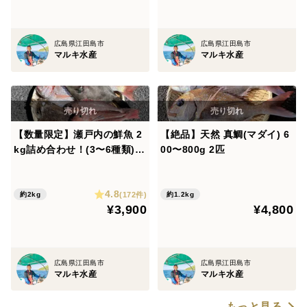
広島県江田島市
広島県江田島市
マルキ水産
マルキ水産
【数量限定】瀬戸内の鮮魚 2
【絶品】天然 真鯛(マダイ) 6
kg詰め合わせ！(3〜6種類)10
00〜800g 2匹
0サイズ
4.8
(172件)
約2kg
約1.2kg
¥3,900
¥4,800
広島県江田島市
広島県江田島市
マルキ水産
マルキ水産
もっと見る