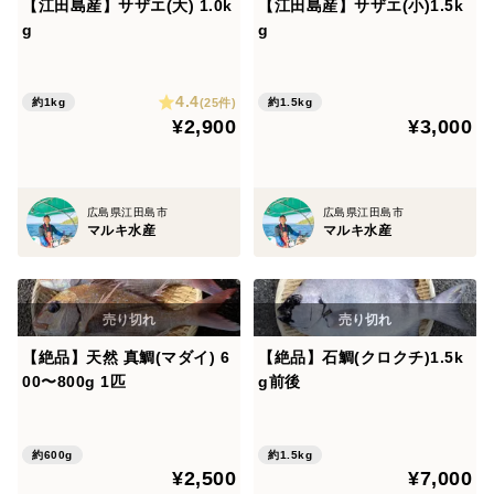
【江田島産】サザエ(大) 1.0k
【江田島産】サザエ(小)1.5k
g
g
4.4
(25件)
約1kg
約1.5kg
¥2,900
¥3,000
広島県江田島市
広島県江田島市
マルキ水産
マルキ水産
【絶品】天然 真鯛(マダイ) 6
【絶品】石鯛(クロクチ)1.5k
00〜800g 1匹
g前後
約600g
約1.5kg
¥2,500
¥7,000