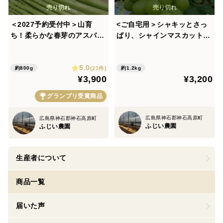
＜2027予約受付中＞山育
<ご自宅用＞シャキッとさっ
ち！柔らかな春芽のアスパラ
ぱり、シャインマスカット
（ミックスサイズ）
（約1.2キロ）
5.0
(21件)
約800g
約1.2kg
¥3,900
¥3,200
グランプリ受賞商品
広島県神石郡神石高原町
広島県神石郡神石高原町
ふじい農園
ふじい農園
生産者について
商品一覧
届いた声