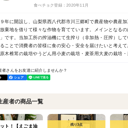
食べチョク登録：2020年11月
９年に開設し、山梨県西八代郡市川三郷町で農産物や農産加
放棄地を借りて様々な作物を育てています。メインとなるの
」です。当加工所の搾油機にて生搾り（非加熱・圧搾）して
ることで消費者の皆様に食の安心・安全を届けたいと考えて
原木椎茸の栽培やうどん用小麦の栽培・麦茶用大麦の栽培・
産者さんをお友達に紹介しませんか？
ト
シェア
生産者の商品一覧
ット！【えごま油