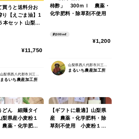
柿酢」 300ｍｌ 農薬・
て買うと送料分お
化学肥料・除草剤不使用
搾り【えごま油】1
本セット 山梨県
薬・化学肥料・除
約300mℓ
使用
¥1,200
¥11,750
山梨県西八代郡市川三郷町
まるいち農産加工所
山梨県西八代郡市川三郷町
まるいち農産加工所
うどん 細麺タイ
【ギフトに最適】山梨県
山梨県産小麦粉１
産 農薬・化学肥料・除
 農薬・化学肥
草剤不使用 小麦粉１０
草剤不使用
０％「地粉うどん」と