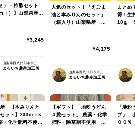
0ｇ）・柿酢セット
人気のセット！『えごま
まとめ
0ｍｌ）】山梨県産
油と本みりんのセット』
得！生
ト】
（箱入り）山梨県産 農
10ｇ ５
薬・除草剤不使用【夏ギ
産 農
フト】
草剤不
¥3,245
¥4,175
山梨県西八代郡市川三郷町
まるいち農産加工所
山梨県西八代郡市川三郷町
まるいち農産加工所
産 【本みりんと
【ギフト】「地粉うどん
「地粉
セット】300ｍｌ×
４袋セット」 農薬・化学
プ」 
薬・化学肥料不使用
肥料・除草剤不使用 山
００％
フト】
梨県産小麦粉１００％
料・除