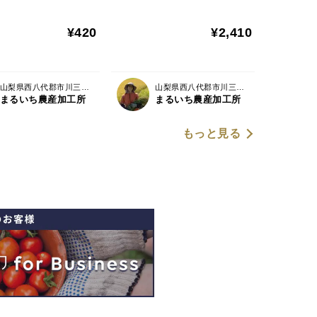
国産米１００％「本みり
ん」セット【ギフト】
¥420
¥2,410
山梨県西八代郡市川三郷町
山梨県西八代郡市川三郷町
まるいち農産加工所
まるいち農産加工所
もっと見る