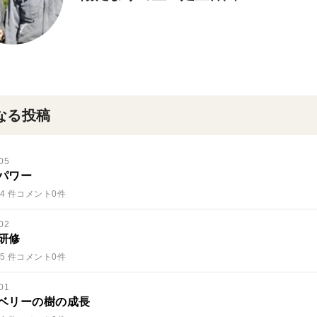
なる投稿
05
パワー
4 件
コメント0件
02
研修
5 件
コメント0件
01
ベリーの樹の成長