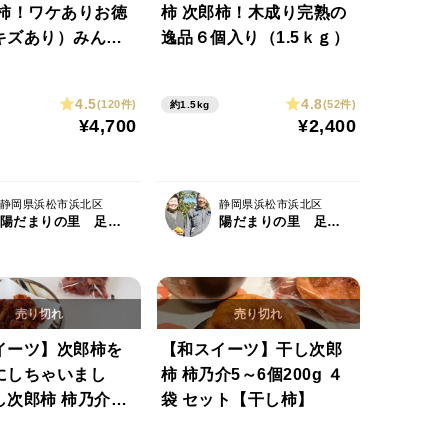
郎柿！ワケありお徳
柿 次郎柿！木成り完熟の
キズあり）みんな
逸品６個入り（1.5ｋｇ）
4～32個.6.5kg
4.5
4.8
(120件)
(52件)
約1.5kg
¥4,700
¥2,400
静岡県浜松市浜北区
静岡県浜松市浜北区
陽だまりの里 足立柿園
陽だまりの里 足立柿園
イーツ】次郎柿を
【和スイーツ】干し次郎
にしちゃいまし
柿 柿乃介5～6個200g ４
し次郎柿 柿乃介カ
袋 セット【干し柿】
ｇ 10袋 セット