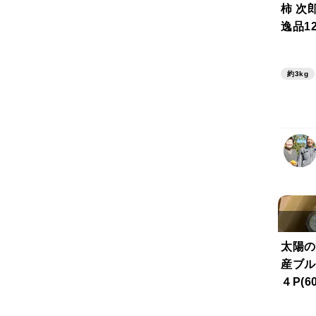
柿 次
逸品1
ｇ）
約3kg
太陽の
産ブル
４P(6