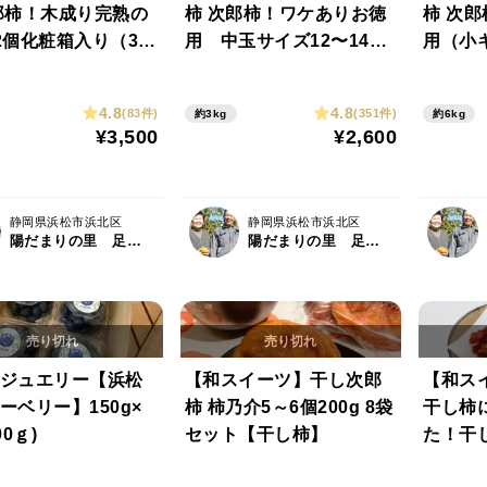
郎柿！木成り完熟の
柿 次郎柿！ワケありお徳
柿 次
2個化粧箱入り（3ｋ
用 中玉サイズ12〜14個
用（小
入（3ｋｇ）
でシェア2
4.8
4.8
(83件)
(351件)
約3kg
約6kg
¥3,500
¥2,600
静岡県浜松市浜北区
静岡県浜松市浜北区
陽だまりの里 足立柿園
陽だまりの里 足立柿園
ジュエリー【浜松
【和スイーツ】干し次郎
【和ス
ーベリー】150g×
柿 柿乃介5～6個200g 8袋
干し柿
00ｇ)
セット【干し柿】
た！干
ット50