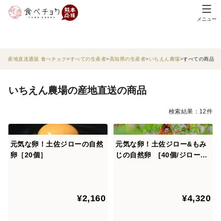
メニュー
産地直送通販 食べチョク
すべての生産者
高知県の生産者
いちえん農場
すべての商品
いちえん農場の産地直送の商品
検索結果：12件
元気な卵！土佐ジローの自然
元気な卵！土佐ジロー&もみ
卵［20個］
じの自然卵 [40個/ジロー20
個・もみじ20個]
¥2,160
¥4,320