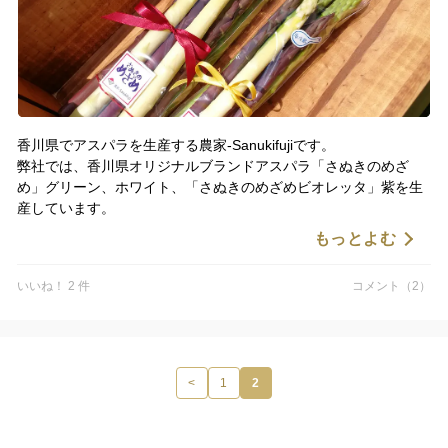
香川県でアスパラを生産する農家-Sanukifujiです。
弊社では、香川県オリジナルブランドアスパラ「さぬきのめざ
め」グリーン、ホワイト、「さぬきのめざめビオレッタ」紫を生
産しています。
もっとよむ
以前から、3色のアスパラをプレゼントや、手土産用にセットした
商品を販売してきました。
いいね！ 2 件
コメント（2）
母の日に、見て楽しい、食べて美味しいアスパラのブーケ？！？
は、いかがでしょうか？
<
1
2