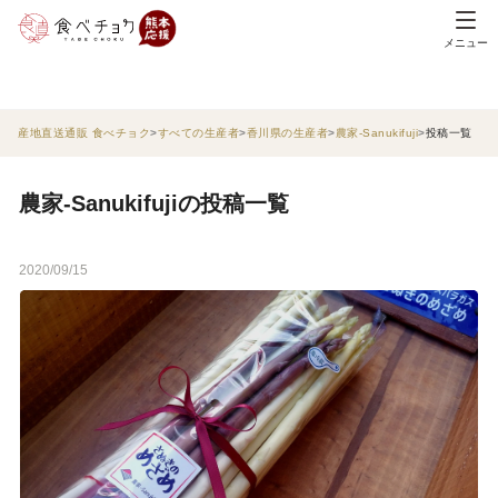
メニュー
産地直送通販 食べチョク
すべての生産者
香川県の生産者
農家-Sanukifuji
投稿一覧
農家-Sanukifujiの投稿一覧
2020/09/15