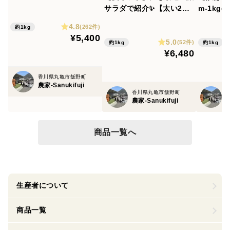
ピン！『神経締めアスパ
サラダで紹介✨【太い2
m-1kg
ラ』さぬきのめざめ30cm-
L】でか！太い！甘～いア
A級品！
4.8
Lサイズ1kg約33本【夏ギ
(262件)
約1kg
スパラ『神経締めアスパ
いたい！
¥5,400
フト】✨
5.0
ラ』さぬきのめざめ30㎝-
【夏ギフ
(52件)
約1kg
約1kg
¥6,480
2Lサイズ ぎっしり、ず
っしり1kg(約25本)
香川県丸亀市飯野町
農家-Sanukifuji
香川県丸亀市飯野町
農家-Sanukifuji
農
商品一覧へ
生産者について
商品一覧