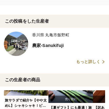
この投稿をした生産者
香川県 丸亀市飯野町
農家-Sanukifuji
もっと詳しく
この生産者の商品
旅サラダで紹介✨【やや太
めL】シャキシャキ！ピン
【夏ギフト】にも最適！旅
【訳あり】