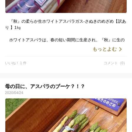
『秋』の柔らか生ホワイトアスパラガス-さぬきのめざめ【訳あ
り 】1㎏
ホワイトアスパラは、春の短い期間に生産され、『秋』に生の
ホワイトアスパラをお召し上がり頂く機会は、とても少ないのが
もっとよむ
一般的です。
しかし弊社は、春そして『秋』の2回のシーズンでホワイトアス
いいね！ 1 件
コメント（0）
パラを生産できる技術を身に着けました。
秋でも温暖な香川の気候を生かし、さぬきのめざめ（グリー
ン）の持つ、甘みと柔らかさはそのままに、グリーンよりも青臭
母の日に、アスパラのブーケ？！？
さもなく、マイルドなホワイトアスパラに仕上げることができま
2020/04/24
した。
生のホワイトアスパラガスを『秋』に味わうことができる、ま
たとないチャンスです！
穂先が少し黄緑色になった訳あり商品をお求めやすい価格で！