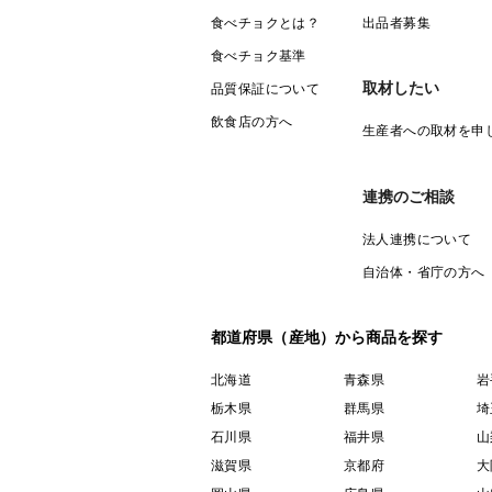
食べチョクとは？
出品者募集
食べチョク基準
取材したい
品質保証について
飲食店の方へ
生産者への取材を申
連携のご相談
法人連携について
自治体・省庁の方へ
都道府県（産地）から商品を探す
北海道
青森県
岩
栃木県
群馬県
埼
石川県
福井県
山
滋賀県
京都府
大