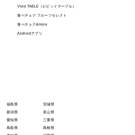
Vivid TABLE（ビビッドテーブル）
食べチョク フルーツセレクト
食べチョク&more
Androidアプリ
福島県
茨城県
新潟県
富山県
愛知県
三重県
鳥取県
島根県