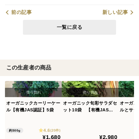
前の記事
新しい記事
一覧に戻る
この生産者の商品
オーガニックカーリーケー
オーガニック旬彩サラダセ
オーガニ
ル【有機JAS認証】5袋
ット10袋 【有機JAS認
ルとサラ
証】
AS認証
4.6
(20件)
約500g
¥1,680
¥2,980