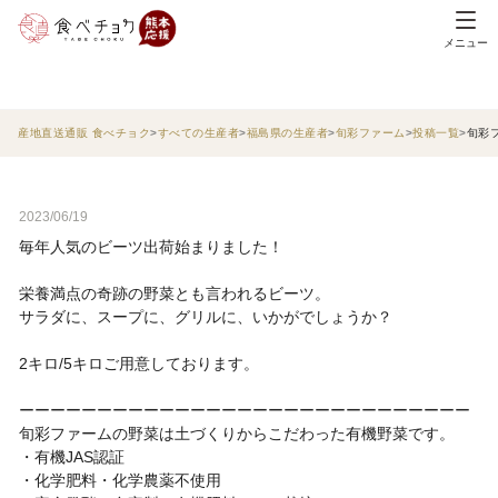
メニュー
産地直送通販 食べチョク
すべての生産者
福島県の生産者
旬彩ファーム
投稿一覧
旬彩
2023/06/19
毎年人気のビーツ出荷始まりました！
栄養満点の奇跡の野菜とも言われるビーツ。
サラダに、スープに、グリルに、いかがでしょうか？
2キロ/5キロご用意しております。
ーーーーーーーーーーーーーーーーーーーーーーーーーーーーー
旬彩ファームの野菜は土づくりからこだわった有機野菜です。
・有機JAS認証
・化学肥料・化学農薬不使用