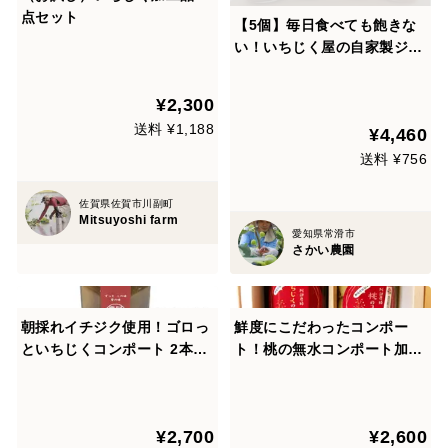
点セット
【5個】毎日食べても飽きな
い！いちじく屋の自家製ジャ
ム
¥2,300
送料 ¥1,188
¥4,460
送料 ¥756
佐賀県佐賀市川副町
Mitsuyoshi farm
愛知県常滑市
さかい農園
朝採れイチジク使用！ゴロっ
鮮度にこだわったコンポー
といちじくコンポート 2本セ
ト！桃の無水コンポート加糖
ット 無花果加工品
＆いちじくの無水コンポート
加糖セット もも加工品・無
花果加工品 ギフト用化粧箱
¥2,700
¥2,600
入り 贈り物・贈答用に