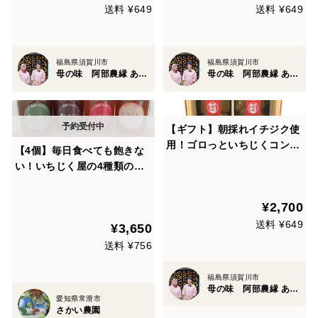
送料 ¥649
送料 ¥649
福島県須賀川市
福島県須賀川市
母の味 阿部農縁 あべのうえん
母の味 阿部農縁 あべのうえん
【ギフト】朝採れイチジク使
用！ゴロっといちじくコンポ
【4個】毎日食べても飽きな
ート 2本セット 無花果加工
い！いちじく屋の4種類の自
品 ギフト用化粧箱入り 贈
家製ジャム
り物・贈答用に
¥2,700
送料 ¥649
¥3,650
送料 ¥756
福島県須賀川市
母の味 阿部農縁 あべのうえん
愛知県常滑市
さかい農園