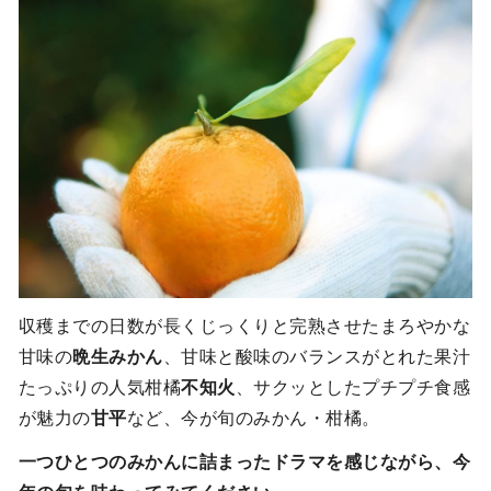
収穫までの日数が長くじっくりと完熟させたまろやかな
甘味の
晩生みかん
、甘味と酸味のバランスがとれた果汁
たっぷりの人気柑橘
不知火
、サクッとしたプチプチ食感
が魅力の
甘平
など、今が旬のみかん・柑橘。
一つひとつのみかんに詰まったドラマを感じながら、今