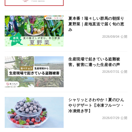
夏本番！瑞々しい群馬の朝採り
夏野菜｜産地直送で届く旬の恵
み
2026/08/04 公開
生産現場で起きている盗難被
害。被害に遭った生産者の声
2026/07/31 公開
シャリッとさわやか！夏のひん
やりデザート【冷凍フルーツ・
冷凍焼き芋】
2026/07/29 公開