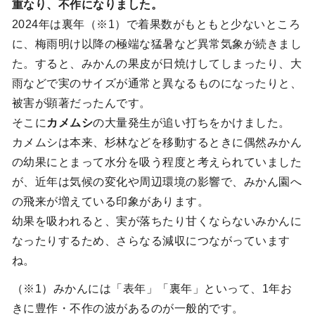
重なり、不作になりました。
2024年は裏年（※1）で着果数がもともと少ないところ
に、梅雨明け以降の極端な猛暑など異常気象が続きまし
た。すると、みかんの果皮が日焼けしてしまったり、大
雨などで実のサイズが通常と異なるものになったりと、
被害が顕著だったんです。
そこに
カメムシ
の大量発生が追い打ちをかけました。
カメムシは本来、杉林などを移動するときに偶然みかん
の幼果にとまって水分を吸う程度と考えられていました
が、近年は気候の変化や周辺環境の影響で、みかん園へ
の飛来が増えている印象があります。
幼果を吸われると、実が落ちたり甘くならないみかんに
なったりするため、さらなる減収につながっています
ね。
（※1）みかんには「表年」「裏年」といって、1年お
きに豊作・不作の波があるのが一般的です。