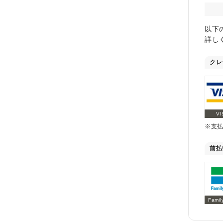
以下
詳し
クレ
VI
※支
前払
Famil