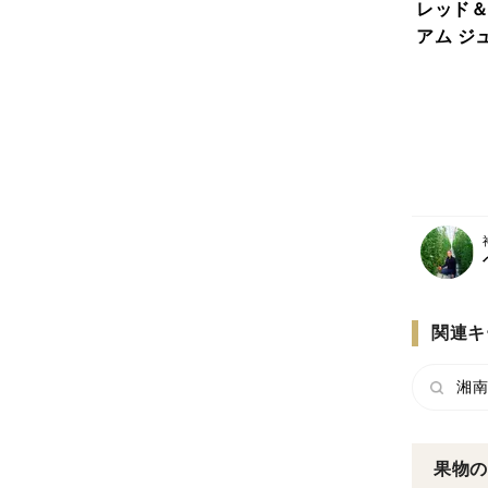
レッド＆
アム ジ
g×各1
入り
関連キ
湘南
果物の