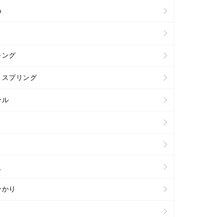
め
キング
トスプリング
ール
え
ひかり