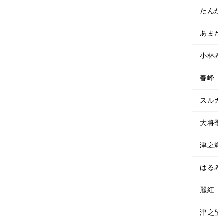
たん
あま
小林
春峰
スル
大将
津之
はる
麗紅
津之