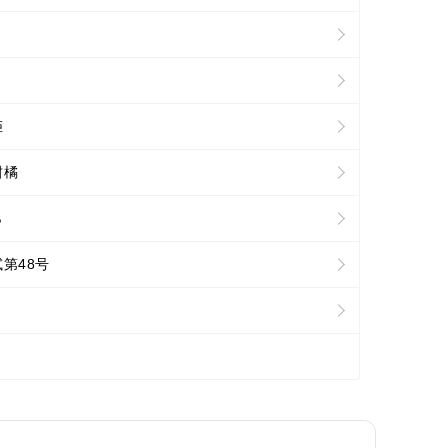
姫
柑橘
ら
第48号