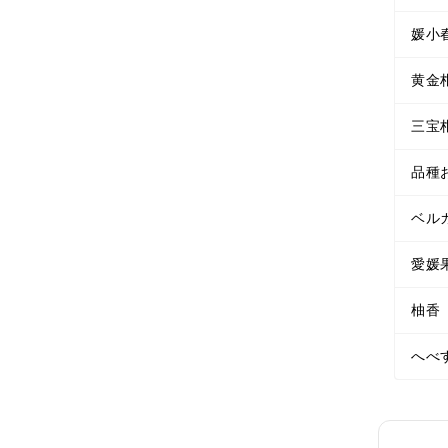
媛小
黄金
三宝
品種
ベル
愛媛
柚香
へべ