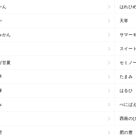
かん
はれひ
か
天草
みかん
サマー
スイー
ガ甘夏
セミノ
季
たまみ
輝
はるひ
み
べにば
西南の
望
肥の豊