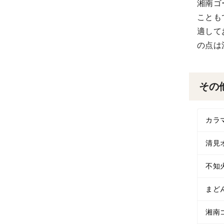
湘南ゴ
ことも
適して
の点は
その
カラ
清見
不知
まど
湘南