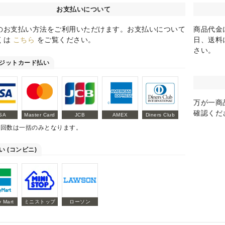
お支払いについて
のお支払い方法をご利用いただけます。お支払いについて
商品代金
くは
こちら
をご覧ください。
日、送料
さい。
ジットカード払い
万が一商
確認くだ
SA
Master Card
JCB
AMEX
Diners Club
払回数は一括のみとなります。
い (コンビニ)
y Mart
ミニストップ
ローソン