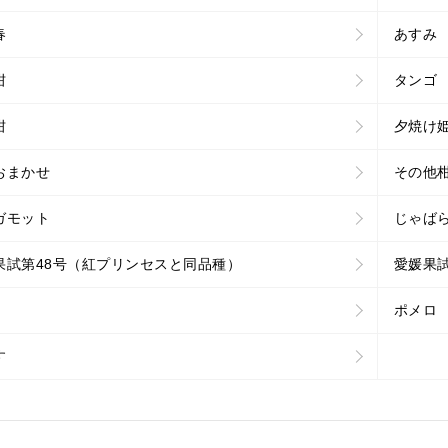
春
あすみ
柑
タンゴ
柑
夕焼け
おまかせ
その他
ガモット
じゃば
果試第48号（紅プリンセスと同品種）
愛媛果試
ポメロ
す