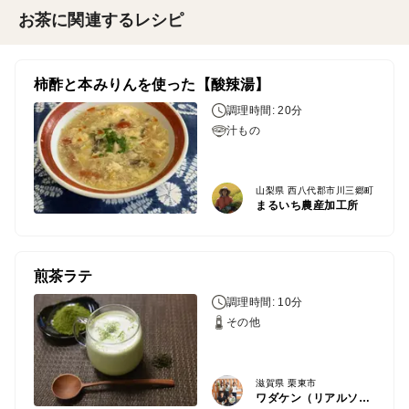
お茶に関連するレシピ
柿酢と本みりんを使った【酸辣湯】
調理時間: 20分
汁もの
山梨県 西八代郡市川三郷町
まるいち農産加工所
煎茶ラテ
調理時間: 10分
その他
滋賀県 栗東市
ワダケン（リアルソイルハウス）