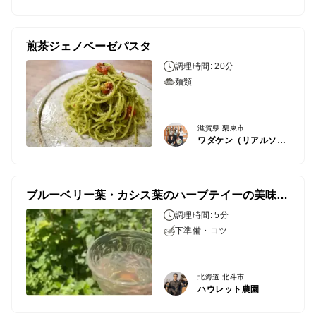
煎茶ジェノベーゼパスタ
調理時間: 20分
麺類
滋賀県 栗東市
ワダケン（リアルソイルハウス）
ブルーベリー葉・カシス葉のハーブテイーの美味しい淹れ方と飲み方
調理時間: 5分
下準備・コツ
北海道 北斗市
ハウレット農園