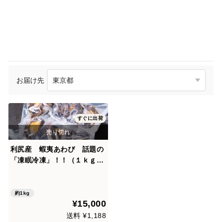
お届け先
すぐに出荷
利尻産 蝦夷あわび 話題の
「凍眠冷凍」！！（１ｋｇ）
活きたままの利尻のアワビ
を鮮度そのまま急速凍眠冷凍
約1kg
¥15,000
送料 ¥1,188