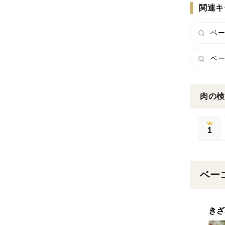
関連キ
ベー
ベー
肉の検
1
ベー
きざ