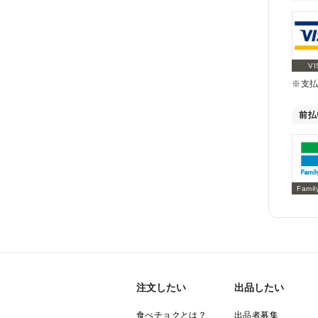
VI
※支
前払
Famil
注文したい
出品したい
食べチョクとは？
出品者募集