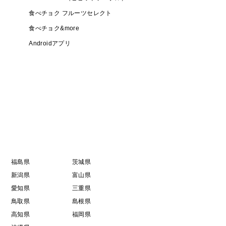
食べチョク フルーツセレクト
食べチョク&more
Androidアプリ
福島県
茨城県
新潟県
富山県
愛知県
三重県
鳥取県
島根県
高知県
福岡県