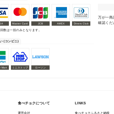
万が一商
確認くだ
SA
Master Card
JCB
AMEX
Diners Club
払回数は一括のみとなります。
い (コンビニ)
y Mart
ミニストップ
ローソン
食べチョクについて
LINKS
運営会社
食べチョクふるさと納税