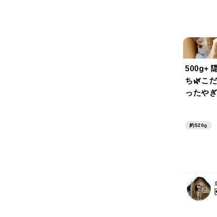
500g
ち🌿こ
ったやぎ
ック)
不使用✨Go
約520g
ge 4pcs