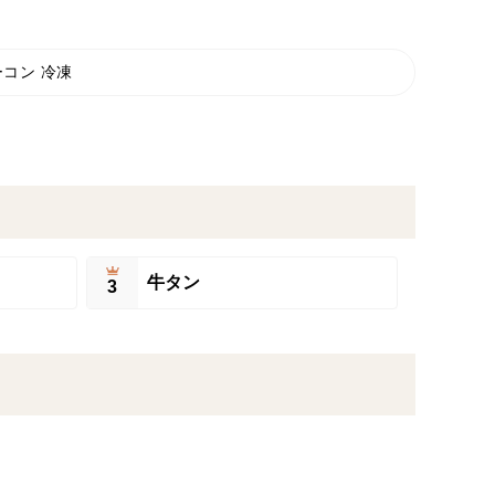
ーコン 冷凍
牛タン
3