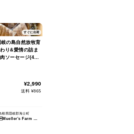
すぐに出荷
+ 隠岐の島自然放牧育
だわり&愛情の詰ま
肉ソーセージ(4パ
化学調味料・添加物
at meat sausa
¥2,990
送料 ¥865
島根県隠岐郡海士町
Mueller's Farm ムラーズファーム