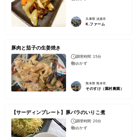
兵庫県 淡路市
K.ファーム
豚肉と茄子の生姜焼き
調理時間: 15分
おかず
熊本県 熊本市
そのすけ（園村農園）
【サーディンプレート】豚バラのいりこ煮
調理時間: 20分
おかず