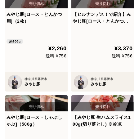
みやじ豚[ロース・とんかつ
【ヒルナンデス！で紹介】み
用]（2枚）
やじ豚[ロース・とんかつ用]
（3枚）
約400g
¥2,260
¥3,370
送料 ¥756
送料 ¥756
神奈川県藤沢市
神奈川県藤沢市
みやじ豚
みやじ豚
みやじ豚[ロース・しゃぶし
【みやじ豚 生ハムスライス1
ゃぶ]（500g）
00g(切り落とし) ※冷凍