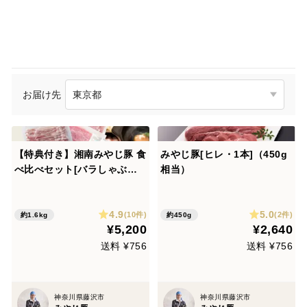
お届け先
【特典付き】湘南みやじ豚 食
みやじ豚[ヒレ・1本]（450g
べ比べセット[バラしゃぶ・
相当）
ももしゃぶ]（1.6kg）
4.9
5.0
(10件)
(2件)
約1.6kg
約450g
¥5,200
¥2,640
送料 ¥756
送料 ¥756
神奈川県藤沢市
神奈川県藤沢市