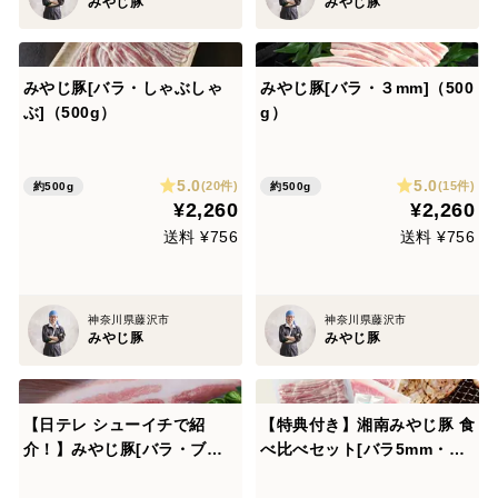
みやじ豚
みやじ豚
みやじ豚[バラ・しゃぶしゃ
みやじ豚[バラ・３mm]（500
ぶ]（500g）
g）
5.0
5.0
(20件)
(15件)
約500g
約500g
¥2,260
¥2,260
送料 ¥756
送料 ¥756
神奈川県藤沢市
神奈川県藤沢市
みやじ豚
みやじ豚
【日テレ シューイチで紹
【特典付き】湘南みやじ豚 食
介！】みやじ豚[バラ・ブロ
べ比べセット[バラ5mm・も
ック]（500g）
も5mm]（1.6kg）