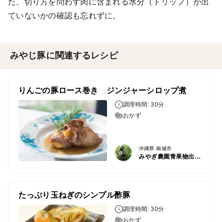
た、切り方を問わず肉に含まれる水分（ドリップ）が出
ていないかの確認も忘れずに。
みやじ豚に関連するレシピ
りんごの豚ロース巻き ジンジャーシロップ煮
調理時間: 30分
おかず
沖縄県 南城市
みやぎ農園青果物出荷組合
たっぷり玉ねぎのシンプル酢豚
調理時間: 30分
おかず