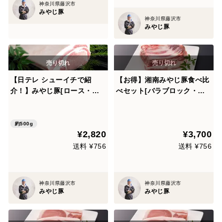
神奈川県藤沢市
みやじ豚
神奈川県藤沢市
みやじ豚
【日テレ シューイチで紹
【お得】湘南みやじ豚食べ比
介！】みやじ豚[ロース・ブ
べセット[バラブロック・ス
ロック]（500g）
ペアリブ]（1kg）※スペアリ
ブ骨ごとカットなし
約500g
¥2,820
¥3,700
送料 ¥756
送料 ¥756
神奈川県藤沢市
神奈川県藤沢市
みやじ豚
みやじ豚