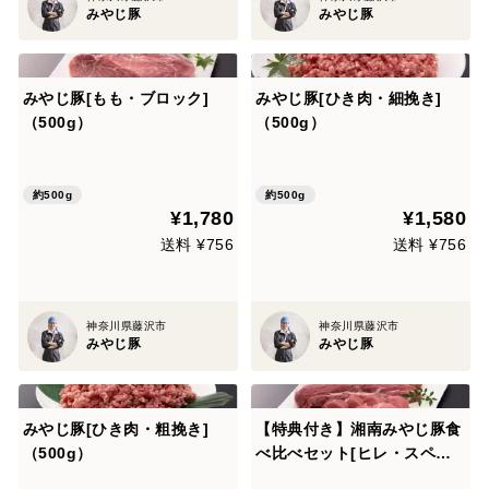
みやじ豚
みやじ豚
みやじ豚[もも・ブロック]
みやじ豚[ひき肉・細挽き]
（500g）
（500g）
約500g
約500g
¥1,780
¥1,580
送料 ¥756
送料 ¥756
神奈川県藤沢市
神奈川県藤沢市
みやじ豚
みやじ豚
みやじ豚[ひき肉・粗挽き]
【特典付き】湘南みやじ豚食
（500g）
べ比べセット[ヒレ・スペア
リブ]※スペアリブ骨ごとカ