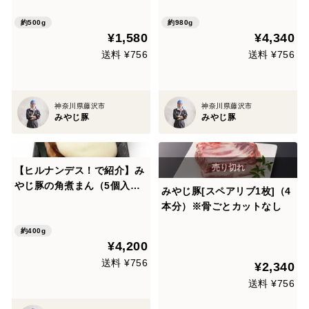
ットなし
約500g
約980g
¥1,580
¥4,340
送料 ¥756
送料 ¥756
神奈川県藤沢市
神奈川県藤沢市
みやじ豚
みやじ豚
【ヒルナンデス！で紹介】み
やじ豚の角煮まん（5個入
みやじ豚[スペアリブ1枚]（4
り）
本分）※骨ごとカットなし
約400g
¥4,200
送料 ¥756
¥2,340
送料 ¥756