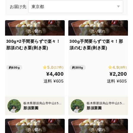
お届け先
300g×2手間要らずで楽々！
300g手間要らずで楽々！那
那須のむき栗(剥き栗)
須のむき栗(剥き栗)
5.0
4.9
(17件)
(8件)
約600g
約300g
¥4,400
¥2,200
送料 ¥605
送料 ¥605
栃木県那須烏山市中山1507
栃木県那須烏山市中山1507
那須栗園
那須栗園