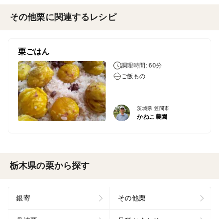
その他栗に関連するレシピ
栗ごはん
調理時間: 60分
ご飯もの
茨城県 笠間市
かねこ農園
栃木県の栗から探す
銀寄
その他栗