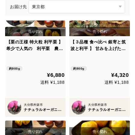
お届け先
【栗の王様 特大粒 利平栗 】
【３品種 食べ比べ 銀寄と筑
希少で人気の 利平栗 農薬
波と利平 】 甘みを上げた氷
不使用 900g
温貯蔵 自然栽培栗
約900g
約900g
¥6,880
¥4,320
送料 ¥1,188
送料 ¥1,188
大分県杵築市
大分県杵築市
ナチュラルオーガニックファームベリーフルーツ
ナチュラルオーガニックファームベリーフルーツ