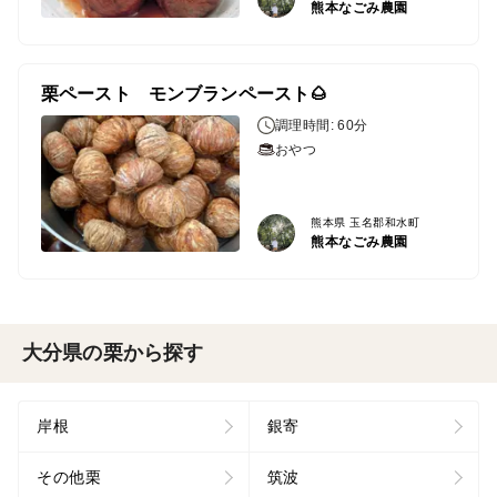
熊本なごみ農園
栗ペースト モンブランペースト🌰
調理時間: 60分
おやつ
熊本県 玉名郡和水町
熊本なごみ農園
大分県の栗から探す
岸根
銀寄
その他栗
筑波