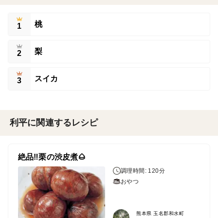
桃
1
梨
2
スイカ
3
利平に関連するレシピ
絶品‼️栗の渋皮煮🌰
調理時間: 120分
おやつ
熊本県 玉名郡和水町