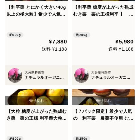
【利平栗 とにかく大きい40g
【利平栗 糖度が上がった熟成
以上の極大粒】希少で人気
むき栗 栗の王様利平 】 農
の 利平栗 農薬不使用 9
薬不使用 むき栗真空パック冷
00g
凍 1パック250g入り
約900g
約250g
¥7,880
¥5,980
送料 ¥1,188
送料 ¥1,188
大分県杵築市
大分県杵築市
ナチュラルオーガニックファームベリーフルーツ
ナチュラルオーガニックファームベリーフルーツ
【大粒 糖度が上がった熟成む
【７パック限定】希少で人気
き栗 栗の王様 利平栗大粒】
の 利平栗 農薬不使用 むき
農薬不使用 むき栗真空パッ
栗真空パック冷凍 1パック2
ク冷凍 1パック300g入り
50g入り
約300g
約250g