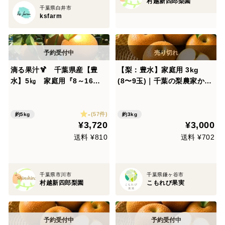
村越新四郎梨園
千葉県白井市
ksfarm
滴る果汁🍹 千葉県産【豊
【梨：豊水】家庭用 3kg
水】5㎏ 家庭用『8～16玉
(8〜9玉)｜千葉の梨農家から
入』市川のなし
朝採れ直送【予約販売】
-
(57件)
約5kg
約3kg
¥3,720
¥3,000
送料 ¥810
送料 ¥702
千葉県市川市
千葉県鎌ヶ谷市
村越新四郎梨園
こもれび果実