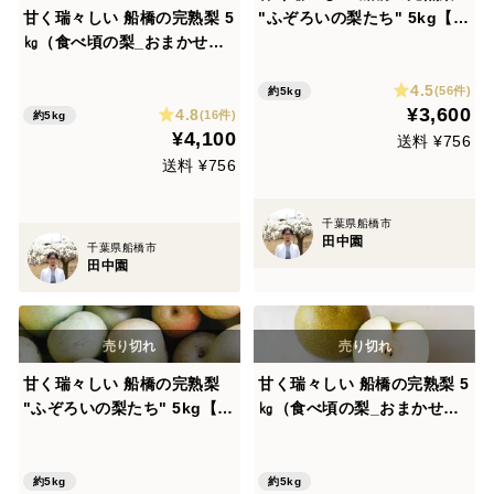
甘く瑞々しい 船橋の完熟梨 5
"ふぞろいの梨たち" 5kg【幸
㎏（食べ頃の梨_おまかせセ
水・豊水・あきづき・かお
レクション／SS～7L 24～5
り・新高】千葉県船橋市のあ
4.5
玉）【常温便・夏ギフト】新
ま～い梨！【常温便・夏ギフ
(56件)
約5kg
¥3,600
4.8
鮮 な朝どれの美味しい”な
ト】新鮮 な朝どれの美味し
(16件)
約5kg
¥4,100
し”を直送
い”なし”を直送
送料 ¥756
送料 ¥756
千葉県船橋市
田中園
千葉県船橋市
田中園
甘く瑞々しい 船橋の完熟梨
甘く瑞々しい 船橋の完熟梨 5
"ふぞろいの梨たち" 5kg【幸
㎏（食べ頃の梨_おまかせセ
水・豊水・あきづき・かお
レクション／SS～7L 24～5
り・新高】千葉県船橋市のあ
玉）【 冷蔵便・夏ギフト】新
ま～い梨！【冷蔵便・夏ギフ
鮮 な朝どれの美味しい”な
約5kg
約5kg