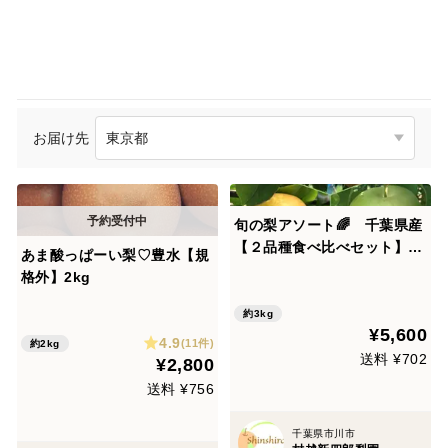
お届け先
旬の梨アソート🌈 千葉県産
【２品種食べ比べセット】3
あま酸っぱーい梨♡豊水【規
㎏『5玉～8玉入』市川のな
格外】2kg
し・フルーツキャップ個装
約3kg
¥5,600
4.9
(11件)
約2kg
送料 ¥702
¥2,800
送料 ¥756
千葉県市川市