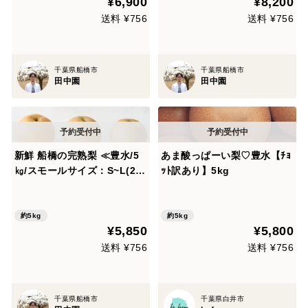
¥6,900
¥8,200
【夏ギフト】
【夏ギフト】
送料 ¥756
送料 ¥756
千葉県船橋市
千葉県船橋市
田中園
田中園
新鮮 船橋の完熟梨 ≪豊水/5
あま酸っぱーい梨♡豊水【ﾁｮ
㎏/スモールサイズ：S~L(22
ｯﾄ訳あり】5kg
~18玉)≫ "千葉県船橋市のあ
ま～い梨" 朝どれの美味し
い”なし”を直送いたします！
約5kg
約5kg
¥5,850
¥5,800
【夏ギフト】
送料 ¥756
送料 ¥756
千葉県船橋市
千葉県白井市