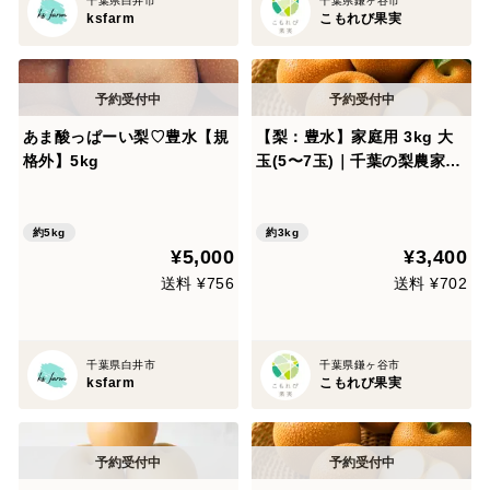
千葉県白井市
千葉県鎌ヶ谷市
ksfarm
こもれび果実
あま酸っぱーい梨♡豊水【規
【梨：豊水】家庭用 3kg 大
格外】5kg
玉(5〜7玉)｜千葉の梨農家か
ら朝採れ直送【予約販売】
約5kg
約3kg
¥5,000
¥3,400
送料 ¥756
送料 ¥702
千葉県白井市
千葉県鎌ヶ谷市
ksfarm
こもれび果実