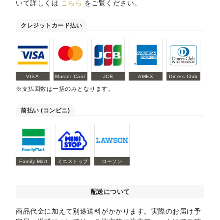
いて詳しくは
こちら
をご覧ください。
クレジットカード払い
VISA
Master Card
JCB
AMEX
Diners Club
※支払回数は一括のみとなります。
前払い (コンビニ)
Family Mart
ミニストップ
ローソン
配送について
商品代金に加えて別途送料がかかります。実際のお届け予