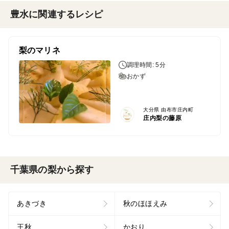
豊水に関連するレシピ
梨のマリネ
調理時間: 5分
おかず
大分県 由布市庄内町
庄内梨の藤原
千葉県の梨から探す
あきづき
秋のほほえみ
王秋
かおり