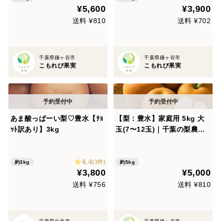
¥5,600
¥3,900
送料 ¥810
送料 ¥702
千葉県鎌ヶ谷市
千葉県鎌ヶ谷市
こもれび果実
こもれび果実
あま酸っぱーい梨♡豊水【ﾁｮ
【梨：豊水】家庭用 5kg 大
ｯﾄ訳あり】3kg
玉(7〜12玉)｜千葉の梨農家
から朝採れ直送【予約販売】
4.4
(3件)
約3kg
約5kg
¥3,800
¥5,000
送料 ¥756
送料 ¥810