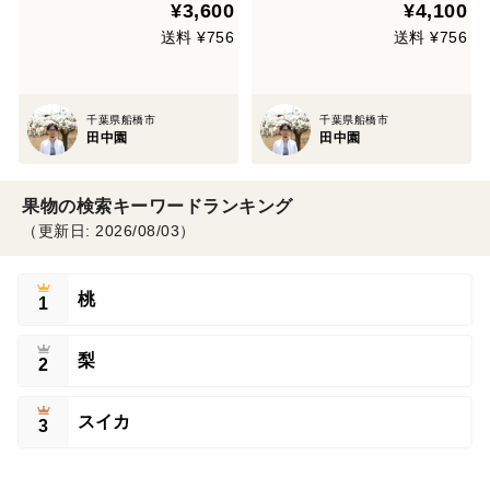
¥3,600
¥4,100
ト】新鮮 な朝どれの美味し
し”を直送
い”なし”を直送
送料 ¥756
送料 ¥756
千葉県船橋市
千葉県船橋市
田中園
田中園
果物の検索キーワードランキング
（更新日: 2026/08/03）
桃
1
梨
2
スイカ
3