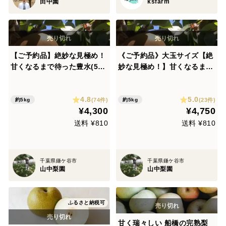
田中園
ksfarm
【ご予約品】絶妙な見極め！
《ご予約品》大玉サイズ【絶
甘くなるまで待った豊水(5k
妙な見極め！】甘くなるまで
g) 【贈答用】
待った豊水(5kg)【贈答用】
4.8
5.0
(74件)
(23件)
約5kg
約5kg
¥4,300
¥4,750
送料 ¥810
送料 ¥810
千葉県鎌ケ谷市
千葉県鎌ケ谷市
山中梨園
山中梨園
ふるさと納税可
甘く瑞々しい 船橋の完熟梨