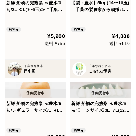
新鮮 船橋の完熟梨 ≪豊水/3
【梨：豊水】5kg (14〜16玉)
㎏/2L~5L(9~6玉)≫ "千葉県
｜千葉の梨農家から朝採れ直
船橋市のあま～い梨" 朝どれ
送【予約販売】
の美味しい”なし”を直送いた
します！【夏ギフト】
約3kg
約5kg
¥5,900
¥4,800
送料 ¥756
送料 ¥810
千葉県船橋市
千葉県鎌ヶ谷市
田中園
こもれび果実
新鮮 船橋の完熟梨 ≪豊水/5
新鮮 船橋の完熟梨 ≪豊水/5
㎏/レギュラーサイズ/L~4L(1
㎏/ラージサイズ/3L~7L(12~
8~11玉)≫ "千葉県船橋市の
5玉)≫"千葉県船橋市のあま
あま～い梨" 朝どれの美味し
～い梨" 朝どれの美味し
い”なし”を直送いたします！
い”なし”を直送いたします！
約5kg
約5kg