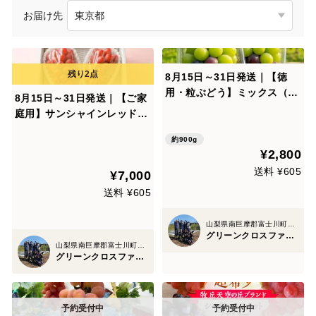
お届け先
8月15日～31日発送｜【徳
用・粒ぶどう】ミックス（２
8月15日～31日発送｜【ご家
種以上）｜FUJIKAWA GRA
庭用】サンシャインレッド、
PES｜450gパック×2P｜ぶど
2房｜FUJIKAWA GRAPES
う王国・山梨が贈る、宝石の
約900g
｜ぶどう王国・山梨が贈る、
¥2,800
ような果実
宝石のような果実
送料 ¥605
¥7,000
送料 ¥605
山梨県南巨摩郡富士川町小林1050番地1
グリーンクロスファーム
山梨県南巨摩郡富士川町小林1050番地1
グリーンクロスファーム