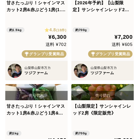
甘さたっぷり！シャインマス
【2026年予約】【山梨限
カット2房&赤ぶどう1房(1.5
定】サンシャインレッド2房
kg以上)食べ比べ8月下旬発送
《限定販売》食べチョクぶど
うグランプリ総合大賞
4.8
(18件)
約1.5kg
約700g
¥6,300
¥7,200
送料 ¥702
送料 ¥605
グランプリ受賞商品
グランプリ受賞商品
山梨県山梨市万力
山梨県山梨市万力
ツジファーム
ツジファーム
甘さたっぷり！シャインマス
【山梨限定】サンシャインレ
カット1房&赤ぶどう1房&お
ッド2房《限定販売》
楽しみ1パック 食べ比べ9月
上旬発送
約1kg
約700g