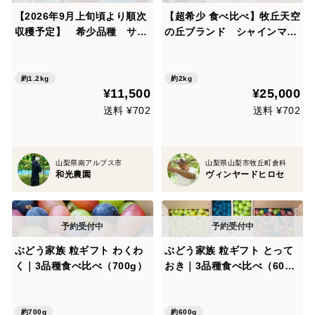
【2026年9月上旬頃より順次
【超希少 食べ比べ】牧丘天空
収穫予定】 希少品種 サン
の丘ブランド シャインマス
シャインレッド※種なし皮ご
カットファミリーバラエティ
と食べれます 3〜4房入り
ーセット約2kg
約1.2キロ
約1.2kg
約2kg
¥11,500
¥25,000
送料 ¥702
送料 ¥702
山梨県南アルプス市
山梨県山梨市牧丘町倉科
和光農園
ヴィンヤードヒロセ
ぶどう家族 粒ギフト わくわ
ぶどう家族 粒ギフト とって
く｜3品種食べ比べ（700g）
おき｜3品種食べ比べ（600
g）
約700g
約600g