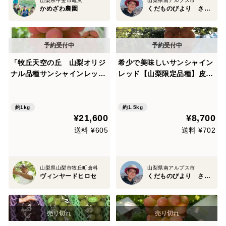
山梨県甲斐市亀沢
山梨県南アルプス市
かめざわ農園
くだものびより さとう農園
「牧丘天空の丘 山梨オリジ
希少で美味しいサンシャイン
ナル品種サンシャインレッ
レッド【山梨限定品種】皮ご
ド」約1kg
と美味しいシャインマスカッ
トの子供（３房入り）
約1kg
約1.5kg
¥21,600
¥8,700
送料 ¥605
送料 ¥702
山梨県山梨市牧丘町倉科
山梨県南アルプス市
ヴィンヤードヒロセ
くだものびより さとう農園