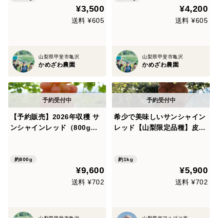
¥3,500
¥4,200
送料 ¥605
送料 ¥605
山梨県甲斐市亀沢
山梨県甲斐市亀沢
かめざわ農園
かめざわ農園
【予約販売】2026年収穫 サ
希少で美味しいサンシャイン
ンシャインレッド（800g以
レッド【山梨限定品種】皮ご
上／2房）
と美味しいシャインマスカッ
トの子供（2房入り）
約800g
約1kg
¥9,600
¥5,900
送料 ¥702
送料 ¥702