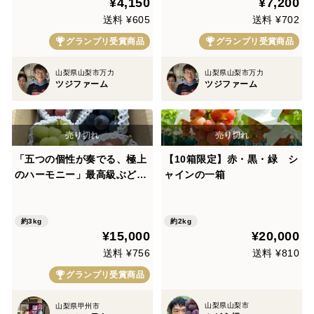
¥4,150
¥7,200
送料 ¥605
送料 ¥702
グランプリ受賞商品
グランプリ受賞商品
山梨県山梨市万力
山梨県山梨市万力
ツジファーム
ツジファーム
「五つの個性が奏でる、極上
【10箱限定】赤・黒・緑 シ
のハーモニー」最高級ぶどう
ャインの一箱
セット 3Kg 限定2セット
のみ
約3kg
約2kg
¥15,000
¥20,000
送料 ¥756
送料 ¥810
グランプリ受賞商品
山梨県山梨市
山梨県甲州市