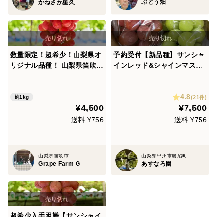
ぶどう畑
かねさか星久
数量限定！超希少！山梨県オ
予約受付【新品種】サンシャ
リジナル品種！ 山梨県笛吹市
インレッド&シャインマスカ
産サンシャインレッド(種無
ット 皮ごとパリッ！
し)1k2房
4.8
(21件)
約1kg
¥4,500
¥7,500
送料 ¥756
送料 ¥756
山梨県笛吹市
山梨県甲州市勝沼町
Grape Farm G
あすなろ園
超希少入手困難【サンシャイ