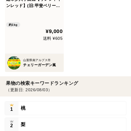
ンレッド】(旧:甲斐ベリー7)
『数量限定』 ぶどう 山梨
県限定品種！ 1kg〜1.2前後
(2〜3房)種無し皮ごと
約1kg
¥9,000
送料 ¥605
山梨県南アルプス市
チェリーガーデン嵐
果物の検索キーワードランキング
（更新日: 2026/08/03）
桃
1
梨
2