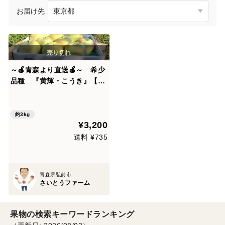
お届け先
～🍎青森より直送🍎～ 希少
品種 『黄輝・こうき』【家
庭用】３Kg ９個から１１
個入り
約3kg
¥3,200
送料 ¥735
青森県弘前市
さいとうファーム
果物の検索キーワードランキング