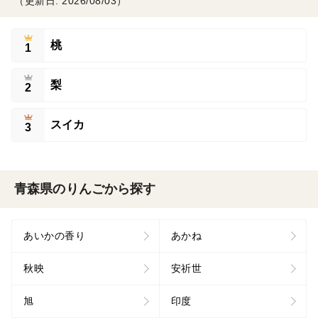
（更新日: 2026/08/03）
桃
1
梨
2
スイカ
3
青森県のりんごから探す
あいかの香り
あかね
秋映
安祈世
旭
印度