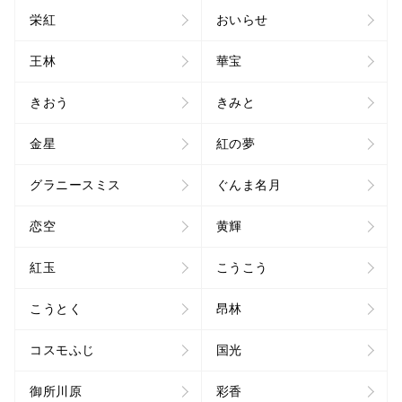
栄紅
おいらせ
王林
華宝
きおう
きみと
金星
紅の夢
グラニースミス
ぐんま名月
恋空
黄輝
紅玉
こうこう
こうとく
昂林
コスモふじ
国光
御所川原
彩香