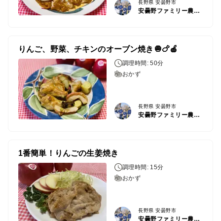
長野県 安曇野市
安曇野ファミリー農産 果物部門4年連続1位&殿堂入り&りんごグランプリ2025最高金賞1位 信州りんご 幻のりんご
りんご、野菜、チキンのオーブン焼き🧅🍗🍎
調理時間: 50分
おかず
長野県 安曇野市
安曇野ファミリー農産 果物部門4年連続1位&殿堂入り&りんごグランプリ2025最高金賞1位 信州りんご 幻のりんご
1番簡単！りんごの生姜焼き
調理時間: 15分
おかず
長野県 安曇野市
安曇野ファミリー農産 果物部門4年連続1位&殿堂入り&りんごグランプリ2025最高金賞1位 信州りんご 幻のりんご