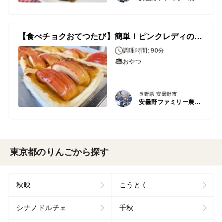
【食べチョクおてつたび】簡単！ピンクレディのアップルパイ🍎
調理時間: 90分
おやつ
長野県 安曇野市
安曇野ファミリー農産 果物部門4年連続1位&殿堂入り&りんごグランプリ2025最高金賞1位 信州りんご 幻のりんご
東京都のりんごから探す
秋映
こうとく
シナノドルチェ
千秋