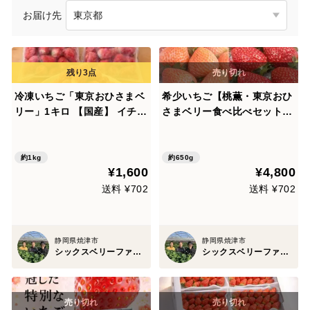
お届け先
冷凍いちご「東京おひさまベ
希少いちご【桃薫・東京おひ
リー」1キロ 【国産】 イチゴ
さまベリー食べ比べセット】
苺 スイーツ 果物 スムージー
（桃薫約300g＋東京おひさ
シャーベット パフェ アイス
まベリー約350g／１セット
ジャム 【ご希望の方にはバー
あたり） 贈答 高級 イチゴ 苺
約1kg
約650g
¥1,600
¥4,800
スデーカード同封します♪】
果物 プレゼント 誕生日 お祝
い 贈り物 記念日 母の日
送料 ¥702
送料 ¥702
静岡県焼津市
静岡県焼津市
シックスベリーファーマーズ 松田農園
シックスベリーファーマーズ 松田農園