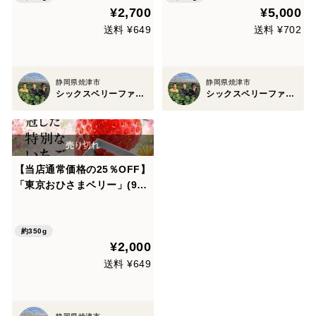
¥2,700
¥5,000
ト 贈り物 お礼品 御礼品 誕生
物 プレゼント 贈り物 お礼品
日
御礼品 誕生日
送料 ¥649
送料 ¥702
静岡県焼津市
静岡県焼津市
シックスベリーファーマーズ 松田農園
シックスベリーファーマーズ 松田農園
【当店通常価格の25％OFF】
「東京おひさまベリー」(9～
20粒入り、約350g)【贈答用
いちご】 東京生まれのニュー
ブランド ギフト 果物 プレゼ
約350g
¥2,000
ント 贈り物 お礼品 御礼品 誕
生日
送料 ¥649