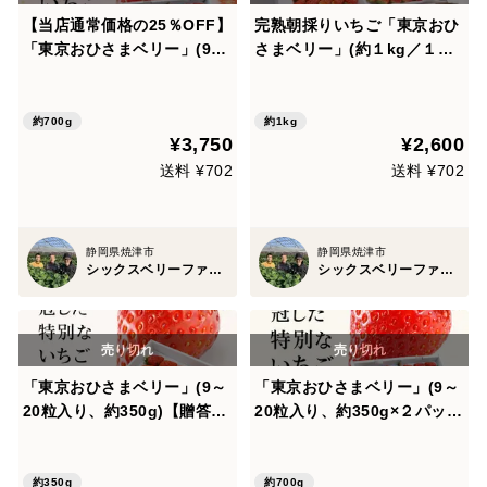
【当店通常価格の25％OFF】
完熟朝採りいちご「東京おひ
「東京おひさまベリー」(9～
さまベリー」(約１kg／１箱
20粒入り、約350g)×２パッ
あたり) 東京生まれのニュー
ク 東京生まれのニューブラン
ブランド イチゴ 苺 ギフト ス
ド ギフト 果物 プレゼント 贈
イーツ 果物 プレゼント 贈り
約700g
約1kg
¥3,750
¥2,600
り物 お礼品 御礼品 誕生日
物 お礼品 誕生日 祝い事／贈
答品、家族、子ども
送料 ¥702
送料 ¥702
静岡県焼津市
静岡県焼津市
シックスベリーファーマーズ 松田農園
シックスベリーファーマーズ 松田農園
「東京おひさまベリー」(9～
「東京おひさまベリー」(9～
20粒入り、約350g)【贈答用
20粒入り、約350g×２パッ
大粒いちご】 東京生まれのニ
ク)【贈答用大粒いちご】 東
ューブランド イチゴ 苺 ギ
京生まれのニューブランド
フト スイーツ 果物 プレゼン
イチゴ 苺 ギフト スイーツ 果
約350g
約700g