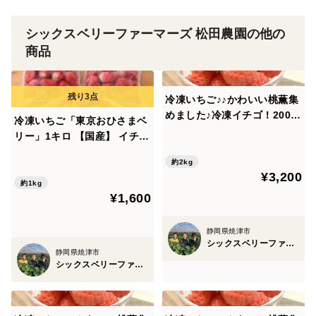
シックスベリーファーマーズ 松田農園の他の
商品
冷凍いちご♪♪かわいい桃薫集
めました♪冷凍イチゴ！2000
冷凍いちご「東京おひさまベ
ｇ(500ｇ×4）子どものおやつ
リー」1キロ 【国産】 イチゴ
に♪デザートにおススメ♪【ご
苺 スイーツ 果物 スムージー
希望の方にはバースデーカー
約2kg
シャーベット パフェ アイス
¥3,200
ド同封します♪】
ジャム 【ご希望の方にはバー
約1kg
¥1,600
スデーカード同封します♪】
静岡県焼津市
シックスベリーファーマーズ 松田農園
静岡県焼津市
シックスベリーファーマーズ 松田農園