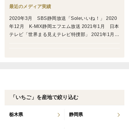
最近のメディア実績
2020年3月 SBS静岡放送「Soleいいね！」 2020
年12月 K-MIX静岡エフエム放送 2021年1月 日本
テレビ「世界まる見えテレビ特捜部」 2021年1月
静岡新聞 2021年2月 NHK総合「有吉のお金発
見 突撃カネオくん」 2021年3月 テレビ静岡「た
だいま！テレビ」 2021年6月 静岡新聞 2021年6
月 SBS静岡放送「ORANGE」 2021年10月 静岡
新聞 2022年6月 静岡新聞 2023年1月 スポーツ
報知 2023年6月 全国農業新聞 2023年6月 静岡
新聞 2023年10月 K-MIX静岡エフエム放送「GOO
「いちご」を産地で絞り込む
D-TIE！」 2024年1月 SBSラジオ「ゴゴボラケ」
2024年1月 焼津市公式インスタグラム 2024年1
栃木県
静岡県
月 フジテレビ「ノンストップ！」