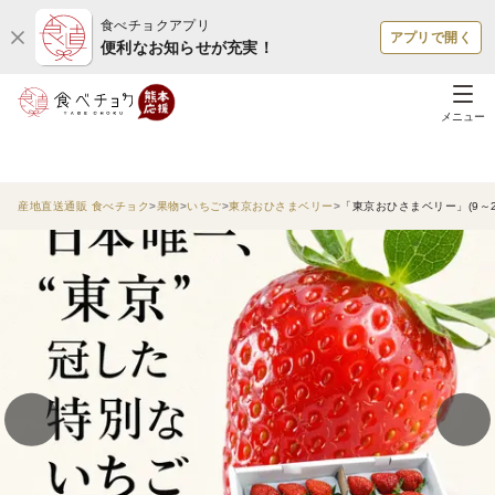
食べチョクアプリ
アプリで開く
便利なお知らせが充実！
メニュー
産地直送通販 食べチョク
果物
いちご
東京おひさまベリー
「東京おひさまベリー」(9～