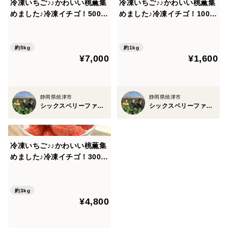
冷凍いちご♪♪かわいい桃薫集
冷凍いちご♪♪かわいい桃薫集
めました♪冷凍イチゴ！5000
めました♪冷凍イチゴ！1000
ｇ(500ｇ×10）子どものおや
ｇ(500ｇ×2）子どものおやつ
つに♪デザートにおススメ♪
に♪デザートにおススメ♪【ご
【ご希望の方にはバースデー
希望の方にはバースデーカー
約5kg
約1kg
¥7,000
¥1,600
カード同封します♪】
ドを同封します♪】
静岡県焼津市
静岡県焼津市
シックスベリーファーマーズ 松田農園
シックスベリーファーマーズ 松田農園
冷凍いちご♪♪かわいい桃薫集
めました♪冷凍イチゴ！3000
ｇ(500ｇ×6）子どものおやつ
に♪デザートにおススメ♪【ご
希望の方にはバースデーカー
約3kg
¥4,800
ド同封します♪】