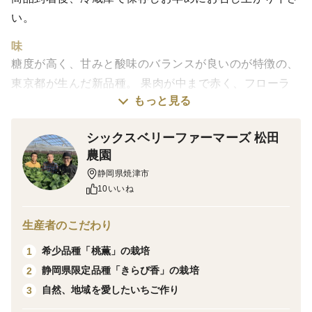
い。
味
糖度が高く、甘みと酸味のバランスが良いのが特徴の、
東京都が生んだ新品種。 果肉が中まで赤く、フローラ
もっと見る
ルの香りを放ち、上品さも併せ持ちます。
シックスベリーファーマーズ 松田
栽培・生産のこだわり
農園
私はいちごの栽培を始めて５０年余になり、その間色々
静岡県焼津市
な品種のいちごを栽培してきましたが今回、東京生まれ
10いいね
のいちごは珍しいと思い、栽培を始めました。
生産者のこだわり
ぜひ一度、東京生まれの新品種をご賞味ください。
希少品種「桃薫」の栽培
1
静岡県限定品種「きらぴ香」の栽培
2
自然、地域を愛したいちご作り
3