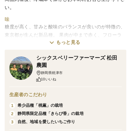
い。
味
糖度が高く、甘みと酸味のバランスが良いのが特徴の、
東京都が生んだ新品種。 果肉が中まで赤く、フローラ
もっと見る
ルの香りを放ち、上品さも併せ持ちます。
シックスベリーファーマーズ 松田
栽培・生産のこだわり
農園
私はいちごの栽培を始めて５０年余になり、その間色々
静岡県焼津市
な品種のいちごを栽培してきましたが今回、東京生まれ
10いいね
のいちごは珍しいと思い、栽培を始めました。
生産者のこだわり
ぜひ一度、東京生まれの新品種をご賞味ください。
希少品種「桃薫」の栽培
1
静岡県限定品種「きらぴ香」の栽培
2
自然、地域を愛したいちご作り
3