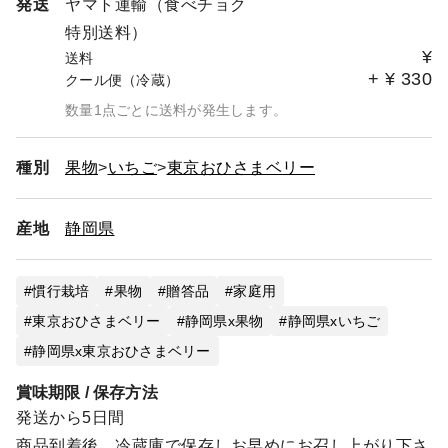
発送
ヤマト運輸（食べチョク
特別送料）
¥
送料
+
¥
330
クール便（冷蔵）
数量1点ごとに送料が発生します。
種別
果物
いちご
東京おひさまベリー
産地
静岡県
慣行栽培
果物
贈答品
家庭用
東京おひさまベリー
静岡県x果物
静岡県xいちご
静岡県x東京おひさまベリー
賞味期限 / 保存方法
発送から5日間
商品到着後、冷蔵庫で保存しお早めにお召し上がり下さ