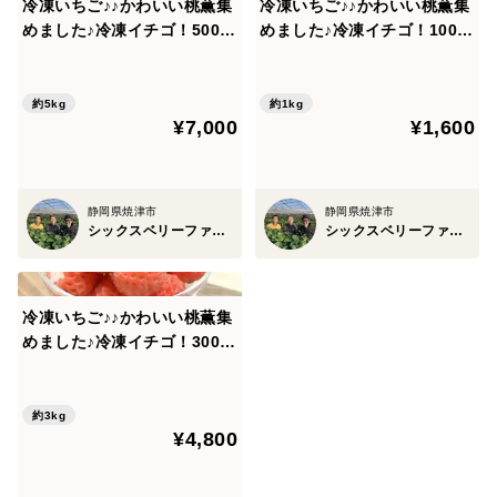
冷凍いちご♪♪かわいい桃薫集
冷凍いちご♪♪かわいい桃薫集
めました♪冷凍イチゴ！5000
めました♪冷凍イチゴ！1000
ｇ(500ｇ×10）子どものおや
ｇ(500ｇ×2）子どものおやつ
つに♪デザートにおススメ♪
に♪デザートにおススメ♪【ご
【ご希望の方にはバースデー
希望の方にはバースデーカー
約5kg
約1kg
¥7,000
¥1,600
カード同封します♪】
ドを同封します♪】
静岡県焼津市
静岡県焼津市
シックスベリーファーマーズ 松田農園
シックスベリーファーマーズ 松田農園
冷凍いちご♪♪かわいい桃薫集
めました♪冷凍イチゴ！3000
ｇ(500ｇ×6）子どものおやつ
に♪デザートにおススメ♪【ご
希望の方にはバースデーカー
約3kg
¥4,800
ド同封します♪】