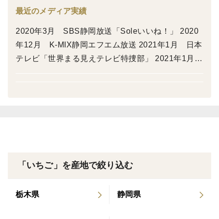
最近のメディア実績
2020年3月 SBS静岡放送「Soleいいね！」 2020
年12月 K-MIX静岡エフエム放送 2021年1月 日本
テレビ「世界まる見えテレビ特捜部」 2021年1月
静岡新聞 2021年2月 NHK総合「有吉のお金発
見 突撃カネオくん」 2021年3月 テレビ静岡「た
だいま！テレビ」 2021年6月 静岡新聞 2021年6
月 SBS静岡放送「ORANGE」 2021年10月 静岡
新聞 2022年6月 静岡新聞 2023年1月 スポーツ
報知 2023年6月 全国農業新聞 2023年6月 静岡
新聞 2023年10月 K-MIX静岡エフエム放送「GOO
「いちご」を産地で絞り込む
D-TIE！」 2024年1月 SBSラジオ「ゴゴボラケ」
2024年1月 焼津市公式インスタグラム 2024年1
栃木県
静岡県
月 フジテレビ「ノンストップ！」