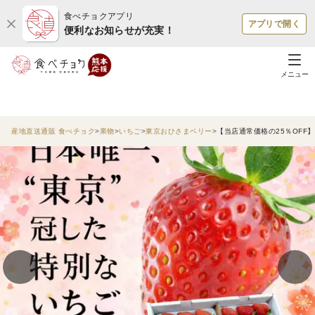
食べチョクアプリ
アプリで開く
便利なお知らせが充実！
メニュー
産地直送通販 食べチョク
果物
いちご
東京おひさまベリー
【当店通常価格の25％OFF】