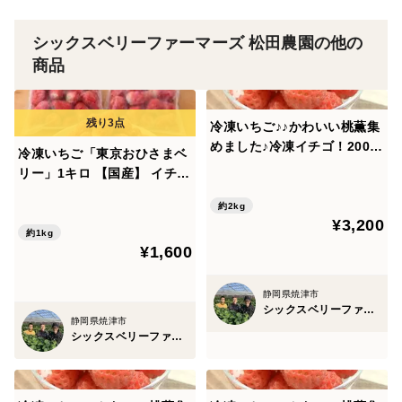
シックスベリーファーマーズ 松田農園の他の
商品
冷凍いちご♪♪かわいい桃薫集
めました♪冷凍イチゴ！2000
冷凍いちご「東京おひさまベ
ｇ(500ｇ×4）子どものおやつ
リー」1キロ 【国産】 イチゴ
に♪デザートにおススメ♪【ご
苺 スイーツ 果物 スムージー
希望の方にはバースデーカー
約2kg
シャーベット パフェ アイス
¥3,200
ド同封します♪】
ジャム 【ご希望の方にはバー
約1kg
¥1,600
スデーカード同封します♪】
静岡県焼津市
シックスベリーファーマーズ 松田農園
静岡県焼津市
シックスベリーファーマーズ 松田農園