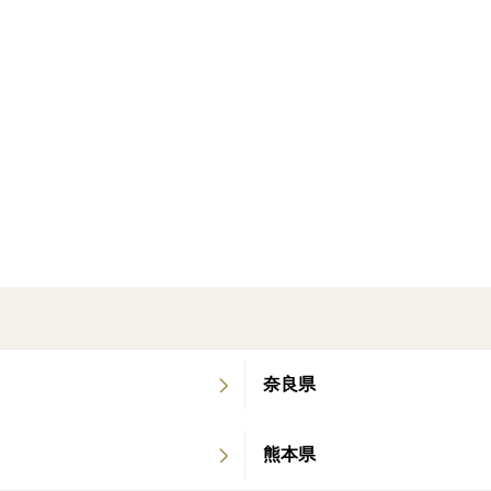
深い赤色とフローラルな香りが際立つ上質
奈良県
熊本県