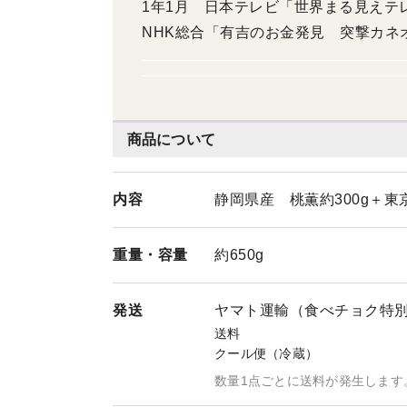
1年1月 日本テレビ「世界まる見えテレビ
NHK総合「有吉のお金発見 突撃カネオ
レビ」 2021年6月 静岡新聞 2021年
岡新聞 2022年6月 静岡新聞 2023年
3年6月 静岡新聞 2023年10月 K-MI
月 SBSラジオ「ゴゴボラケ」 2024
商品について
ジテレビ「ノンストップ！」
内容
静岡県産 桃薫約300g＋東
重量・
容量
約650g
発送
ヤマト運輸（食べチョク特
送料
クール便（冷蔵）
数量1点ごとに送料が発生します