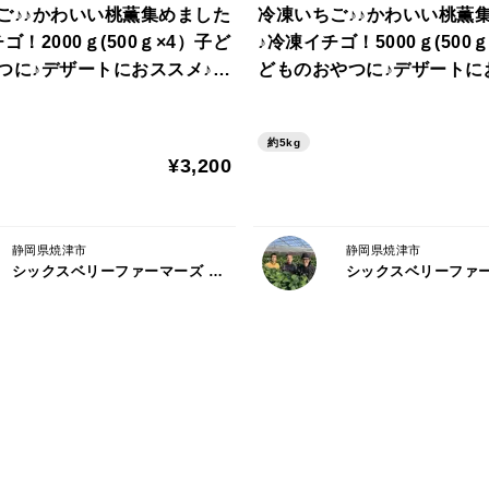
ご♪♪かわいい桃薫集めました
冷凍いちご♪♪かわいい桃薫
ゴ！2000ｇ(500ｇ×4）子ど
♪冷凍イチゴ！5000ｇ(500ｇ
品種の特徴
つに♪デザートにおススメ♪
どものおやつに♪デザートに
今までのいちごとは全く別の個性をもった
の方にはバースデーカード同
【ご希望の方にはバースデ
しているのみ。ほとんど市場には出ておら
♪】
封します♪】
約5kg
¥3,200
☆東京おひさまベリー
静岡県焼津市
静岡県焼津市
味
シックスベリーファーマーズ 松田農園
甘みと酸味のバランスが良く、シャキッと
＃香り
気品漂うフローラルな香り
品種の特徴
東京の冠を付けたいちご。