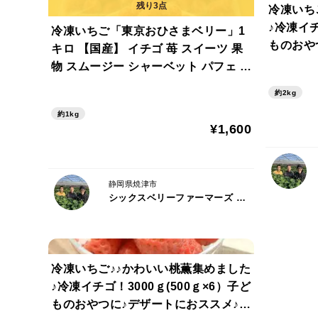
冷凍いち
♪冷凍イチ
冷凍いちご「東京おひさまベリー」1
ものおや
キロ 【国産】 イチゴ 苺 スイーツ 果
【ご希望
物 スムージー シャーベット パフェ ア
封します
イス ジャム 【ご希望の方にはバース
約2kg
デーカード同封します♪】
約1kg
¥1,600
静岡県焼津市
シックスベリーファーマーズ 松田農園
冷凍いちご♪♪かわいい桃薫集めました
♪冷凍イチゴ！3000ｇ(500ｇ×6）子ど
ものおやつに♪デザートにおススメ♪