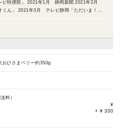
特捜部」 2021年1月 静岡新聞 2021年2月
くん」 2021年3月 テレビ静岡「ただいま！テ
6月 SBS静岡放送「ORANGE」 2021年10月 静
1月 スポーツ報知 2023年6月 全国農業新聞 202
X静岡エフエム放送「GOOD-TIE！」 2024年1
年1月 焼津市公式インスタグラム 2024年1月 フ
京おひさまベリー約350g
別送料）
¥
+
¥
330
。