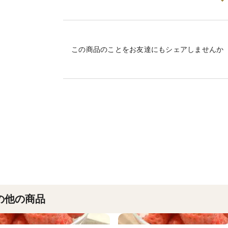
桃やココナッツに似た香り、甘いカラメル
ます。
果実の大きさは通常のいちごよりやや大き
この商品のことをお友達にもシェアしませんか
果肉は芯に至るまで真っ白、柔らかくジュ
また、柔らかな酸味とそれを包み込むほど
栽培・生産のこだわり
私はいちごの栽培を始めて５０年余になり
「桃薫」には本当に驚きました。
今までのいちごとは全く別の個性を持って
また、栽培が難しいこともあり全国的にも
しかし、高設促成栽培と長年培った技術で
バランスよく仕上げることが出来るように
の他の商品
ぜひ一度驚きの香りと味をご賞味ください