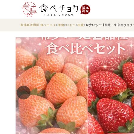
産地直送通販 食べチョク
果物
いちご
桃薫
希少いちご【桃薫・東京おひさまベリ