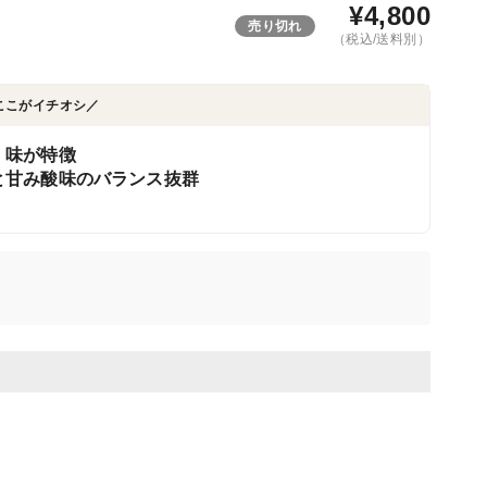
¥
4,800
売り切れ
（税込/送料別）
ここがイチオシ／
、味が特徴
と甘み酸味のバランス抜群