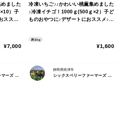
集めました
冷凍いちご♪♪かわいい桃薫集めました
×10）子
♪冷凍イチゴ！1000ｇ(500ｇ×2）子ど
おススメ♪
ものおやつに♪デザートにおススメ♪
苺で、栽培も難しく全国的にも限られた人のみが栽培
ーカード同
【ご希望の方にはバースデーカードを
ずとても希少性の高い果実です。
同封します♪】
約1kg
¥7,000
¥1,600
静岡県焼津市
シックスベリーファーマーズ 松田農園
シックスベリーファーマーズ 松田農園
しつつもジューシー