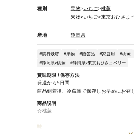
種別
果物
いちご
桃薫
果物
いちご
東京おひさま
産地
静岡県
慣行栽培
果物
贈答品
家庭用
桃薫
静岡県x桃薫
静岡県x東京おひさまベリー
賞味期限 / 保存方法
発送から5日間
商品到着後、冷蔵庫で保存しお早めにお召
商品説明
☆桃薫
味