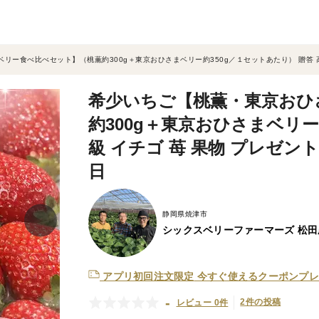
ー食べ比べセット】（桃薫約300g＋東京おひさまベリー約350g／１セットあたり） 贈答 高級
希少いちご【桃薫・東京おひ
約300g＋東京おひさまベリー
級 イチゴ 苺 果物 プレゼント
日
静岡県焼津市
シックスベリーファーマーズ 松田
アプリ初回注文限定
今すぐ使えるクーポンプレ
-
2件の投稿
レビュー 0件