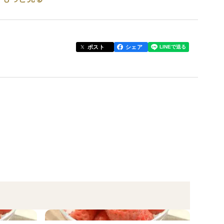
のような香りが箱を開けた途端部屋いっぱいに広がり
めで、完熟しても表皮の色はとても淡い桃白です。
ポスト
シェア
ーシーです。
に優しい甘さを感じます。
、その間色々な品種のいちごを栽培してきましたが
います。
限られた人が栽培しているのみです。
農薬を極力使わずに「桃薫」の長所全てを
なりました。
。