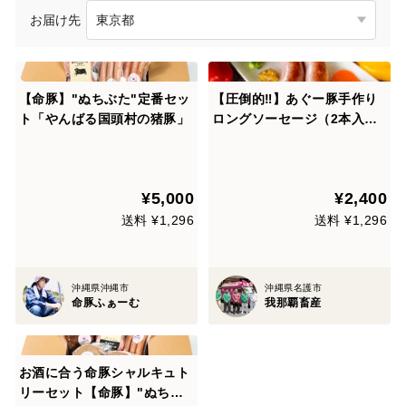
お届け先
【命豚】"ぬちぶた"定番セッ
【圧倒的‼】あぐー豚手作り
ト「やんばる国頭村の猪豚」
ロングソーセージ（2本入り×
2パック）
¥5,000
¥2,400
送料 ¥1,296
送料 ¥1,296
沖縄県沖縄市
沖縄県名護市
命豚ふぁーむ
我那覇畜産
お酒に合う命豚シャルキュト
リーセット【命豚】"ぬちぶ