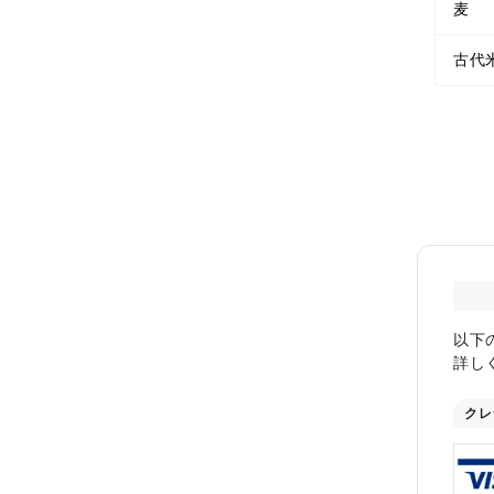
麦
古代
以下
詳し
クレ