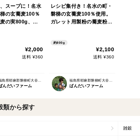
、スープに！名水
レシピ集付き！名水の町・
梯の玄蕎麦100％
磐梯の玄蕎麦100％使用。
麦の実800g、今
ガレット用製粉の蕎麦粉
ピ集付き！
「会津のかおり」800g
約800g
¥2,000
¥2,100
送料 ¥360
送料 ¥360
福島県耶麻郡磐梯町大谷落合
福島県耶麻郡磐梯町大谷落合
ばんだいファーム
ばんだいファーム
穀類から探す
雑穀