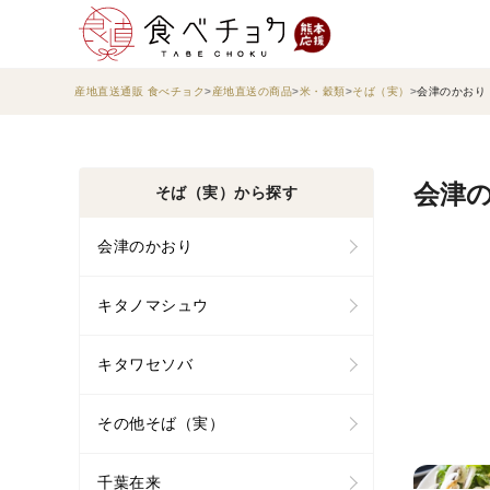
産地直送通販 食べチョク
産地直送の商品
米・穀類
そば（実）
会津のかおり
会津の
そば（実）から探す
会津のかおり
キタノマシュウ
キタワセソバ
その他そば（実）
千葉在来