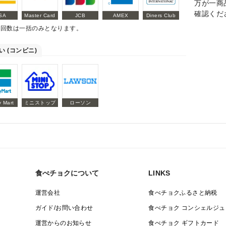
万が一商
確認くだ
SA
Master Card
JCB
AMEX
Diners Club
払回数は一括のみとなります。
い (コンビニ)
y Mart
ミニストップ
ローソン
食べチョクについて
LINKS
運営会社
食べチョクふるさと納税
ガイド/お問い合わせ
食べチョク コンシェルジュ
運営からのお知らせ
食べチョク ギフトカード