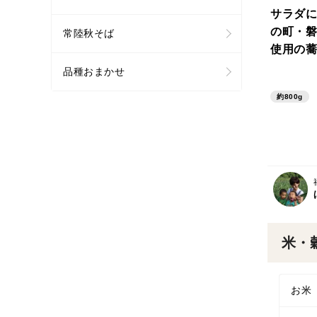
サラダに
の町・磐
常陸秋そば
使用の蕎
ならレシ
品種おまかせ
約800g
米・
お米