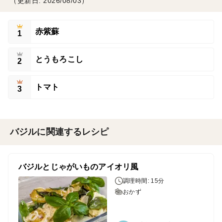
（更新日: 2026/08/03）
赤紫蘇
1
とうもろこし
2
トマト
3
バジルに関連するレシピ
バジルとじゃがいものアイオリ風
調理時間: 15分
おかず