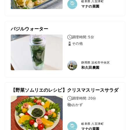
岐阜県 八百津町
マナの菜園
バジルウォーター
調理時間: 5分
その他
静岡県 浜松市中央区
和久田農園
【野菜ソムリエのレシピ】クリスマスリースサラダ
調理時間: 20分
おかず
岐阜県 八百津町
マナの菜園