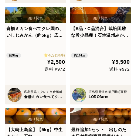
倉橋ミカン食べてクレ園の、
【B品・C品混合】栽培困難
いしじみかん（約5kg）広島
な希少品種！石地温州みかん
県 倉橋島いしじ 家庭用
（10kg）
(お任せ)
4.3
(10件)
約5kg
約10kg
¥2,500
¥5,500
送料 ¥972
送料 ¥972
広島県呉（クレ）市倉橋町
広島県尾道市瀬戸田町高根
倉橋ミカン食べてクレ園
LOROfarm
【大崎上島産】【5kg】中生
最終追加1セット 出しのた