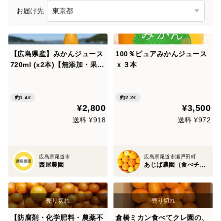
お届け先
【広島県産】みかんジュース
100％ピュアみかんジュース
720ml (x2本)【無添加・果汁
ｘ３本
100%】
約1.4ℓ
約2.2ℓ
¥2,800
¥3,500
送料 ¥918
送料 ¥972
広島県尾道市
広島県尾道市瀬戸田町
西屋農園
あじば農園（食べチョク）
【防腐剤・化学肥料・農薬不
倉橋ミカン食べてクレ園の、