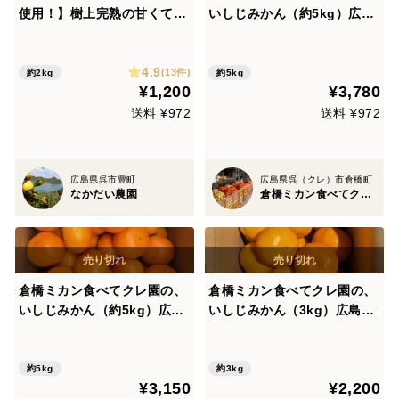
使用！】樹上完熟の甘くてコ
いしじみかん（約5kg）広島
クのある希少品種 石地みかん
県 倉橋島いしじ S M L
2キロ
入り【熨斗対応可】
4.9
(13件)
約2kg
約5kg
¥1,200
¥3,780
送料 ¥972
送料 ¥972
広島県呉市豊町
広島県呉（クレ）市倉橋町
なかだい農園
倉橋ミカン食べてクレ園
倉橋ミカン食べてクレ園の、
倉橋ミカン食べてクレ園の、
いしじみかん（約5kg）広島
いしじみかん（3kg）広島
県 倉橋島いしじ S M L
県 倉橋島いしじ(お試し用)
2L 入り
約5kg
約3kg
¥3,150
¥2,200