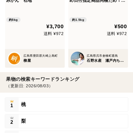
みかん 石地
め日付指定商品同梱だめ！
祝！！合格ワンコイン石地み
かん小さ目１．５kg 自家用
訳ありですが今食べてほしい
約5kg
約1.5kg
¥3,700
¥500
たべごろに仕上げ 石積み潮
風段々畑のいしじみかん
送料 ¥972
送料 ¥972
広島県豊田郡大崎上島町
広島県呉市倉橋町鹿島
柳屋
石野水産 瀬戸内ちりめん ひじき
果物の検索キーワードランキング
（更新日: 2026/08/03）
桃
1
梨
2