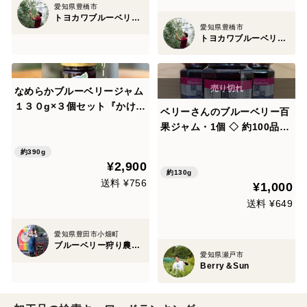
愛知県豊橋市
トヨカワブルーベリーヒルズ
愛知県豊橋市
トヨカワブルーベリーヒルズ
なめらかブルーベリージャム
１３０g×３個セット『かけら
ベリーさんのブルーベリー百
ぼ産ブルーベリー使用』ジャ
果ジャム・1個 ◇ 約100品種
ムの果肉が苦手の方にもおす
のブルーベリー完熟果を使用
すめ ペーストタイプ【ご家庭
約390g
（最大6個まで同梱可能）
¥2,900
用 手土産用】
約130g
送料 ¥756
¥1,000
送料 ¥649
愛知県豊田市小畑町
ブルーベリー狩り農園Toyotaかけらぼ
愛知県瀬戸市
Berry＆Sun