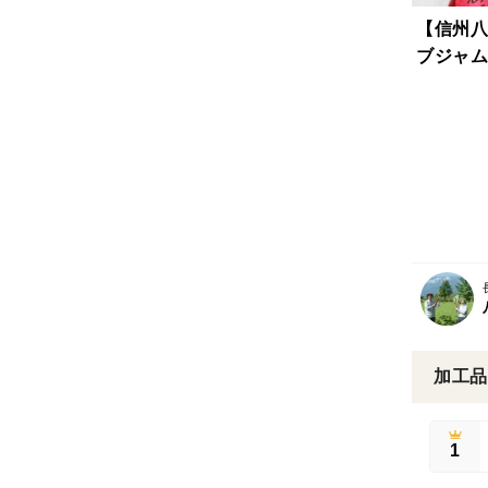
【信州八
ブジャム1
加工品
1