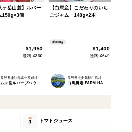
八ヶ岳山麓】ルバー
【白馬産】こだわりのいち
150g×3個
ごジャム 140g×2本
約380g
¥1,950
¥1,400
送料 ¥360
送料 ¥649
長野県諏訪郡富士見町境
長野県北安曇郡白馬村
八ヶ岳ルバーブハウス/ハコブネプロジェクト
白馬農場 FARM HAKUBA
トマトジュース
3