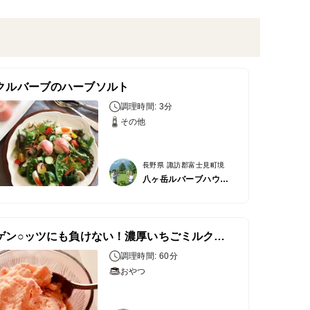
クルバーブのハーブソルト
調理時間: 3分
その他
長野県 諏訪郡富士見町境
八ヶ岳ルバーブハウス/ハコブネプロジェクト
ハーゲン○ッツにも負けない！濃厚いちごミルクアイスクリーム
調理時間: 60分
おやつ