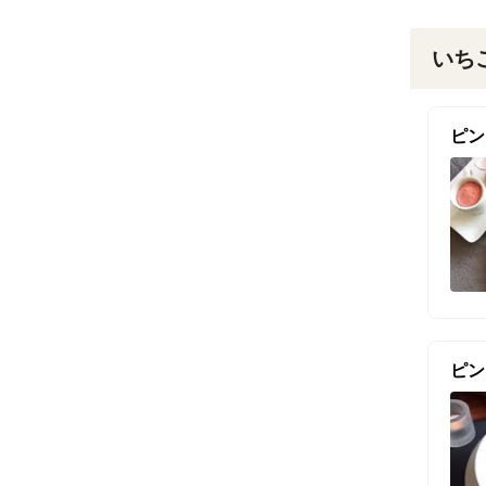
いち
ピン
ピン