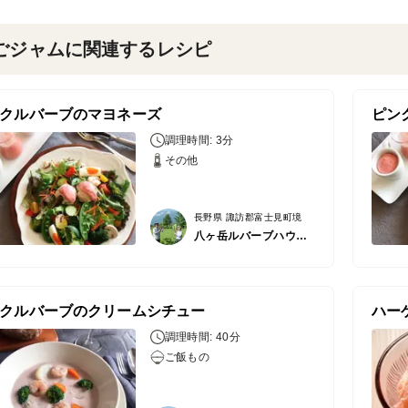
ごジャムに関連するレシピ
クルバーブのマヨネーズ
ピン
調理時間: 3分
その他
長野県 諏訪郡富士見町境
八ヶ岳ルバーブハウス/ハコブネプロジェクト
クルバーブのクリームシチュー
調理時間: 40分
ご飯もの