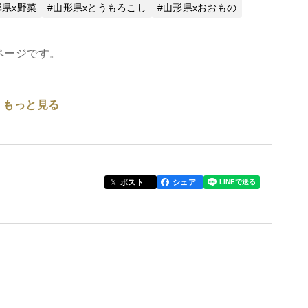
形県x野菜
山形県xとうもろこし
山形県xおおもの
ページです。
もっと見る
ポスト
シェア
しは、ひと味もふた味も違います！！
、輝くツヤ感、すべてが最高の状態です。