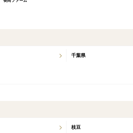
長岡ファーム
ビックサイズにもなることがある
【おおもの】という品種です。
※こちらは先端に身が詰まっていない、
先端に傷があるなどの訳あり品を
お求めやすくお届けします。
千葉県
こちらで予め先端をカットした物も
含まれる場合もございます。
少し小さいサイズが含まれる事が
ございます。
大きさによって本数は変わります。
おいしさは秀品と全く同じです！
(※大きさ、量、カット部分は
枝豆
写真４枚目以降をご参照下さい)