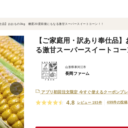
仕品】おおもの3kg 糖度20度前後にもなる激甘スーパースイートコーン！！
【ご家庭用・訳あり奉仕品】お
る激甘スーパースイートコー
山形県寒河江市
長岡ファーム
アプリ初回注文限定
今すぐ使えるクーポンプレ
4.8
499件の投稿
レビュー 193件