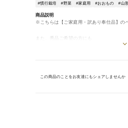
慣行栽培
野菜
家庭用
おおもの
山
商品説明
※こちらは【ご家庭用・訳あり奉仕品】の
また、秀品ご希望の方にも
別ページご用意しております。
そちらご覧下さいませ。
ーーーーーーーーーーーーーーーーーーー
この商品のことをお友達にもシェアしませんか
＜味＞
清流寒河江川のほとりで育てたとうもろこ
朝4時から収穫することによって
一粒一粒の実の張り、甘さを秘めた黄金色
甘くてプリップリ♪
一度食べたら止まらない！！