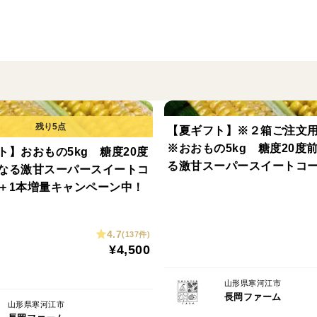
本当にバクバクいけます！
フレッシュなおいしさは時間との勝負の為
届いたらすぐ食べてみてください！
＜栽培のこだわり＞
【夏ギフト】※２箱ご注文用(5
・堆肥をたっぷり使用
※おおもの5kg 糖度20度
ト】おおもの5kg 糖度20度
・盆地ならではの寒暖差で
る激甘スーパースイートコ
なる激甘スーパースイートコ
甘みがより増します
1本増量キャンペーン中！
＋1本増量キャンペーン中！
・さらに！真夏を越した抑制栽培(秋採り)
秋採りは珍しいですが寒暖差がより激しく
ますます甘くなる栽培方法です！
4.7
(137件)
¥4,500
＜品種・内容＞
山形県寒河江市
長岡ファーム
山形県寒河江市
500g越えの