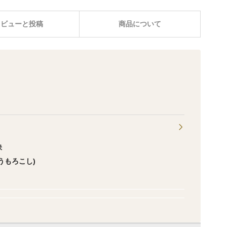
レビューと投稿
商品について
訣
うもろこし)