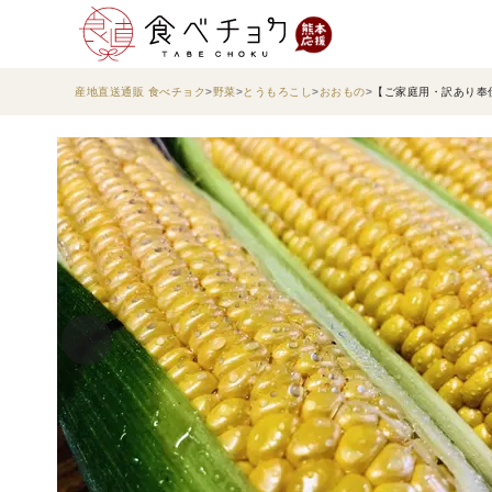
産地直送通販 食べチョク
野菜
とうもろこし
おおもの
【ご家庭用・訳あり奉