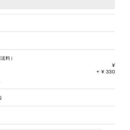
別送料）
¥
+
¥
330
。
の