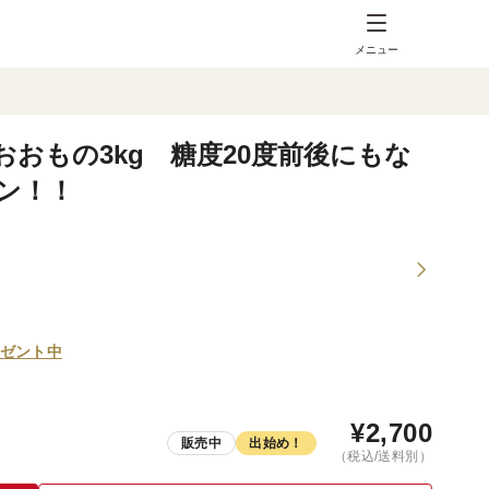
メニュー
おもの3kg 糖度20度前後にもな
ン！！
ゼント中
¥
2,700
販売中
出始め！
（税込/送料別）