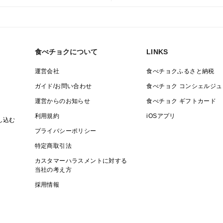
秀品ご希望の方は別ページへどうぞ。
3kg/8〜12本
食べチョクについて
LINKS
暑い夏の毎日のお供に🌽
運営会社
食べチョクふるさと納税
ご家庭でのBBQにはもちろん、
ガイド/お問い合わせ
食べチョク コンシェルジュ
晩酌のお供にいかがですか？
運営からのお知らせ
食べチョク ギフトカード
利用規約
iOSアプリ
し込む
※食べ方・保存方法については
プライバシーポリシー
説明書同梱しております。
特定商取引法
1番美味しく簡単な
カスタマーハラスメントに対する
レンチンがオススメです☺️
当社の考え方
採用情報
※近年、天候不順により、
ゲリラ豪雨や降雹などによる自然災害が多
そのため、発送日指定は出来ません。