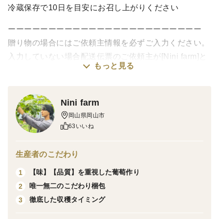
冷蔵保存で10日を目安にお召し上がりください
ーーーーーーーーーーーーーーーーーーーーーーーー
贈り物の場合にはご依頼主情報を必ずご入力ください。
入力していない場合配送伝票のご依頼主が[Nini farm]と
もっと見る
表記されてしまい、送り主が分からなくなってしまいま
すのでご注意ください。
ーーーーーーーーーーーーーーーーーーーーーーーー
Nini farm
岡山県岡山市
＜内容＞
63いいね
Nini farmで栽培した葡萄の中で華-HANA-ランク（優
品）の葡萄を詰めております。見た目と品質のバランス
生産者のこだわり
が良く、日常にも贈り物にも使いやすい一房。
【味】【品質】を重視した葡萄作り
1
唯一無二のこだわり梱包
2
＜等級の説明＞
徹底した収穫タイミング
3
当園では独自の等級をつけております。