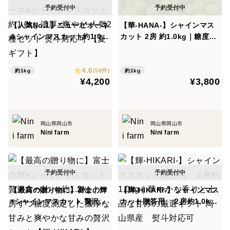
＜栽培のこだわり＞
【人気No.1】ニューピオーネ
【華-HANA-】シャインマス
&シャインマスカット約1.0k
カット 2房 約1.0kg｜糖度約
美味しい葡萄をお届けするために、収穫前の糖度チェッ
g 濃厚×爽やか 人気2種セッ
20度｜日常にも贈り物にも使
クを徹底し、基準を満たしたものだけを厳選して収穫し
ト 熨斗対応可 【夏ギフト】
いやすい一箱 岡山県産
4.6
熨斗対応可
(58件)
約1kg
約1kg
ています。
¥4,200
¥3,800
また、化成肥料や除草剤の使用をできる限り抑え、有機
質肥料や草を活かした栽培を行うことで、葡萄本来の味
わいを引き出すことを目指しています。
岡山県岡山市
岡山県岡山市
農薬の使用も慣行栽培に比べて50％以上削減。
Nini farm
Nini farm
さらに、水分量・葉面積・枝数・房数・粒数などを細か
く管理し、日々、葡萄と“会話”するように、一房一房・
一枝一枝を丁寧に育てています。
【最高の贈り物に】富士の輝
【輝-HIKARI-】シャインマス
×シャインマスカット 贅沢食
カット贈答用 ２房約1.0kg
＜梱包について＞
べ比べ 約1.2kg｜一房ずつ糖
｜華やかな香りと上品な甘み
度測定した濃厚な甘みと爽や
の厳選ギフト 岡山県産 熨斗