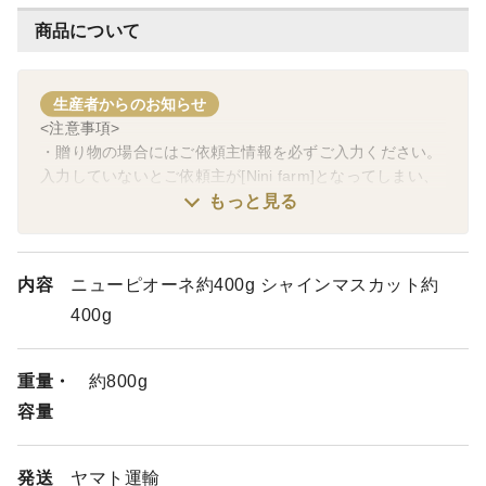
商品について
生産者からのお知らせ
<注意事項>
・贈り物の場合にはご依頼主情報を必ずご入力ください。
入力していないとご依頼主が[Nini farm]となってしまい、
送り主が分からなくなってしまいます。
もっと見る
・熨斗に関しましては表書きのみ対応可能です。
尚、名入れに関しましては出産祝い以外は承っておりませ
内容
ニューピオーネ約400g シャインマスカット約
んので、ご要望いただいても表書きのみの対応とさせてい
400g
ただきます。
・ご家庭用商品の場合、トラックの揺れで数粒落ちてしま
重量・
約800g
う事がございますがご了承ください。
容量
・クール便の商品の場合、商品が届きましたらすぐに冷蔵
庫への保管をお願いします。
発送
ヤマト運輸