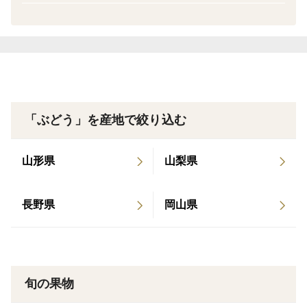
極-KIWAMI- 最高品質。粒の大きさや房の形、見た
目ともに極まった一房。贈答用に最適な特別な一房で
す。
（特秀ランク）
輝-HIKARI- 見た目・形ともに美しく、存在感のある
一房。贈り物にもおすすめの高品質な仕上がりです。
（秀品ランク）
「ぶどう」を産地で絞り込む
華-HANA- 見た目と品質のバランスが良く、日常
にも贈り物にも使いやすい一房。
山形県
山梨県
（優品ランク）
和-NAGOMI- 見た目に多少のばらつきはあります
長野県
岡山県
が、味はそのまま。ご家庭用として気軽にお楽しみいた
だけます。
（良品ランク）
旬の果物
＜品種＞