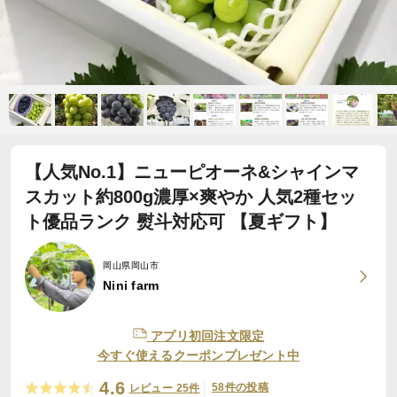
【人気No.1】ニューピオーネ&シャインマ
スカット約800g濃厚×爽やか 人気2種セッ
ト優品ランク 熨斗対応可 【夏ギフト】
岡山県岡山市
Nini farm
アプリ初回注文限定
今すぐ使えるクーポンプレゼント中
4.6
58件の投稿
レビュー 25件