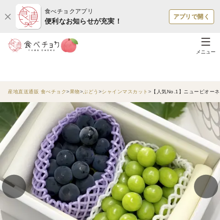
食べチョクアプリ
アプリで開く
便利なお知らせが充実！
メニュー
産地直送通販 食べチョク
果物
ぶどう
シャインマスカット
【人気No.1】ニューピオー