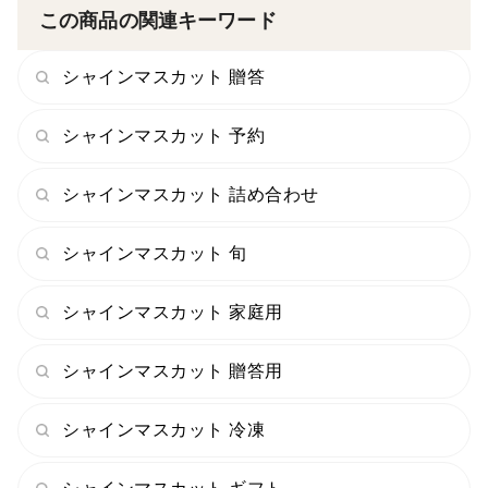
まい、送り主が分からなくなってしまいます。
この商品の関連キーワード
・熨斗に関しましては備考にて表書きのみご要望くださ
シャインマスカット 贈答
い。
尚、名入れに関しましては出産祝い以外は承っておりま
シャインマスカット 予約
せんので、ご要望いただいても表書きのみの対応とさせ
ていただきます。
シャインマスカット 詰め合わせ
・ご家庭用商品の場合、トラックの揺れで数粒落ちてし
シャインマスカット 旬
まう事がございますがご了承ください。
シャインマスカット 家庭用
・こちらの商品はクール便で発送いたします。
商品が届きましたらすぐに冷蔵庫への保管をお願いしま
シャインマスカット 贈答用
す。
シャインマスカット 冷凍
直接ギフトとしてお渡しするなど、商品到着後常温で保
存する場合には、必ず常温便の商品をご注文ください。