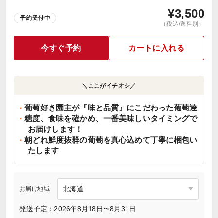
¥
3,500
予約受付中
（税込/送料別）
今すぐ予約
カートに入れる
＼ここがイチオシ／
葡萄好き園主が『味と品質』にこだわった葡萄達
糖度、食味を確かめ、一番美味しいタイミングで
お届けします！
朝どれ鮮度抜群の葡萄を真心込めて丁寧に梱包い
たします
お届け地域
発送予定：2026年8月18日〜8月31日