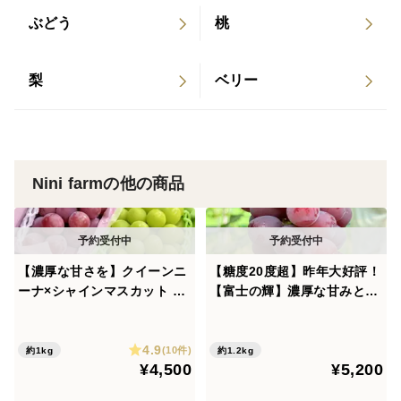
・シャインマスカット
ぶどう
桃
種がなく皮ごと食べられる、人気の高い高級ぶどう。
パリッとした食感と、爽やかで上品な甘み、豊かな香り
が特徴です。
梨
ベリー
Nini farmでは一房ずつ糖度を測定し、基準を超えたもの
だけを収穫。
収穫のタイミングにもこだわり、最も美味しい状態でお
届けしています。
Nini farmの他の商品
甘み・香り・食感のバランスが良く、何度でも食べたく
なる味わいです。
【濃厚な甘さを】クイーンニ
【糖度20度超】昨年大好評！
・ニューピオーネ
ーナ×シャインマスカット 約
【富士の輝】濃厚な甘みとコ
甘さと酸味のバランスが良く、種無しで皮離れも良い
1.0kg 食べ比べセット 【輝-
クを持つ期待の品種 2房合
為、とても食べやすい葡萄です。
HIKARI-】 岡山県産 熨斗対
計 約1.2kg 熨斗対応可
4.9
応可
(10件)
約1kg
約1.2kg
当園のある岡山県はニューピオーネの栽培に適した環境
¥4,500
¥5,200
であり、甘さと香りが良く、より美味しい味わいに仕上