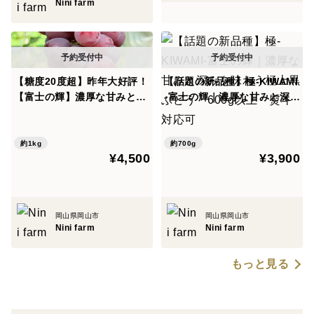
ないかも、、
Nini farm
粒の大きさはやや小さくなりやすい。
・500g×2（1.0kg）オススメ
標準的なサイズ、粒の大きさは安定。
・600g×2（1.2kg）
【糖度20度超】昨年大好評！
【話題の新品種】極-KIWAMI
【富士の輝】濃厚な甘みとコ
-富士の輝｜濃厚な甘みと深み
ボリューム満点、粒は大きくなりやすい。
クを持つ期待の品種 2房合
を味わう極上黒ぶどう 600
・700g以上の房
計 約1.0kg 熨斗対応可
g以上 熨斗対応可
見栄えのインパクト大、食べるのがもったいない。
約1kg
約700g
¥4,500
¥3,900
葡萄の大きさが大きくなるほど、粒は大きくなりやすい
のですが、優品ランクの商品では大きい房でも粒が小さ
くなることもございます。
岡山県岡山市
岡山県岡山市
Nini farm
Nini farm
<注意事項>
もっと見る
・贈り物の場合にはご依頼主情報を必ずご入力くださ
い。入力していないとご依頼主が[Nini farm]となってし