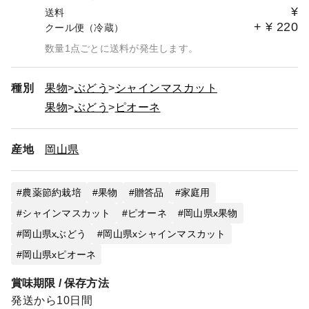
直接ギフトとしてお渡しするなど、商品到着後常温で保存
¥
送料
する場合には、必ず常温便の商品をご注文ください。
+
¥
220
クール便（冷蔵）
急な温度差により葡萄が傷みやすくなります。
以上のような原因で葡萄が傷んでしまった場合の返品交換
数量1点ごとに送料が発生します。
は承りませんのでご了承ください。
種別
果物
ぶどう
シャインマスカット
・お日にちの指定については承っておりません。
ご注文件数がかなり多く、日によって収穫量も違う為、い
果物
ぶどう
ピオーネ
つ頃の発送になるかなどのお問い合わせにはお答えするこ
とが出来ません。
産地
岡山県
少人数で経営している為、ご理解とご協力をお願いしま
す。
農薬節約栽培
果物
贈答品
家庭用
シャインマスカット
ピオーネ
岡山県x果物
岡山県xぶどう
岡山県xシャインマスカット
岡山県xピオーネ
賞味期限 / 保存方法
発送から10日間