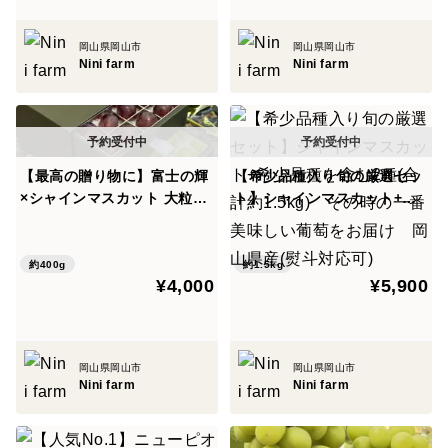
がります。
岡山県岡山市
岡山県岡山市
＜Nini farm＞
Nini farm
Nini farm
岡山県南部、100年以上の歴史を持つ葡萄産地にて、
1938年に曾祖父が葡萄栽培を始め、現在は4代目が受け
継いでいます。
【最高の贈り物に】富士の輝
【希少品種入り旬の厳選セッ
×シャインマスカット 大粒厳
ト】シャインマスカット+希
葡萄を愛する4代目が「本当に美味しい葡萄」を追求
選贅沢食べ比べ 24粒｜贅沢
少品種を含む2種(合計約1.5k
し、【有機肥料】【農薬の節減】【葡萄と向き合う栽
宝石箱のセット【夏ギフト】
g) その時の一番美味しい葡
培】を大切にしています。
萄をお届け 岡山県産(熨斗対
約400g
約1.5kg
先代から受け継いだ技術に加え、新たな知識や技術も取
¥4,000
¥5,900
応可)
り入れながら、一房一房に手間暇をかけ、品質の高い葡
萄作りを行っています。
また岡山県は“晴れの国”と呼ばれるほど雨が少なく、豊
岡山県岡山市
岡山県岡山市
Nini farm
Nini farm
富な日照時間と瀬戸内の温暖な気候により、果物栽培に
適した環境に恵まれています。