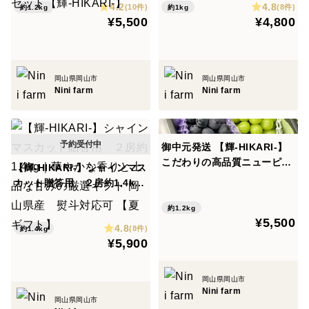
「唯一無二」を目指すNini farmでは、化粧箱のデザイン
4.2
4.8
かな甘みの贅沢セット【輝-H
対応可
(10件)
(8件)
約1.2kg
約1kg
¥5,500
¥4,800
や梱包にもこだわり、贈り物としても大変ご好評をいた
IKARI-】
だいております。
発送時には、化粧箱の中に緩衝材を詰め、輸送中に葡萄
が揺れないよう丁寧に梱包いたします。
岡山県岡山市
岡山県岡山市
Nini farm
Nini farm
なお、商品写真ではそのまま箱に入っておりますが、実
際には一房ずつ紙セロにお包みしてお届けいたします。
※贈答用、ご家庭用共にギフト用でも扱えるような梱包
御中元発送 【輝-HIKARI-】
をしておりますので、特別なラッピングや二重包装には
こだわりの高品質ニューピオ
【輝-HIKARI-】シャインマス
対応しておりません。あらかじめご了承ください。
ーネ&シャインマスカット(約
カット贈答用 ２房約1.4kg
1.2kg) 【夏ギフト】贈答
｜華やかな香りと上品な甘み
用 熨斗対応可
約1.2kg
の厳選ギフト 岡山県産 熨斗
＜サイズ＞
¥5,500
4.8
対応可 【夏ギフト】
(8件)
約1.4kg
サイズの目安として、ご参考ください。（園主個人の意
¥5,900
見です）
・400g×2（800g）
岡山県岡山市
Nini farm
1人で食べるのに程よい量、葡萄好きには少しもの足り
岡山県岡山市