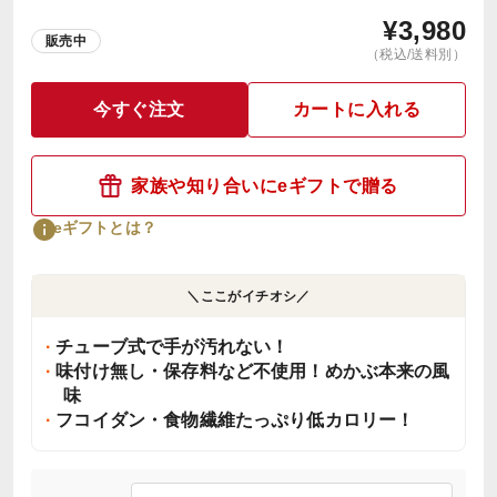
¥
3,980
販売中
（税込/送料別）
今すぐ注文
カートに入れる
家族や知り合いにeギフトで贈る
eギフトとは？
＼ここがイチオシ／
チューブ式で手が汚れない！
味付け無し・保存料など不使用！めかぶ本来の風
味
フコイダン・食物繊維たっぷり低カロリー！