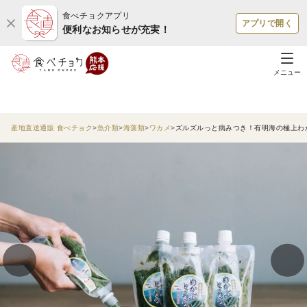
食べチョクアプリ
アプリで開く
便利なお知らせが充実！
メニュー
産地直送通販 食べチョク
魚介類
海藻類
ワカメ
ズルズルっと病みつき！有明海の極上わ