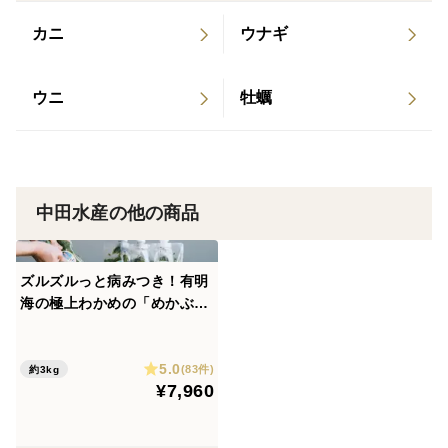
・産地名：長崎県島原市有明海産
・保存方法：冷凍
カニ
ウナギ
ウニ
牡蠣
中田水産の他の商品
ズルズルっと病みつき！有明
海の極上わかめの「めかぶと
ろろ」12パック（6パック×2
箱）【無添加・自然食品】
5.0
(83件)
約3kg
¥7,960