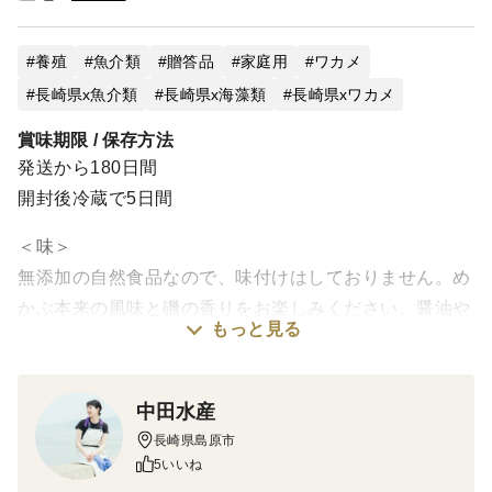
養殖
魚介類
贈答品
家庭用
ワカメ
長崎県x魚介類
長崎県x海藻類
長崎県xワカメ
賞味期限 / 保存方法
発送から180日間
開封後冷蔵で5日間
＜味＞
無添加の自然食品なので、味付けはしておりません。め
かぶ本来の風味と磯の香りをお楽しみください。醤油や
もっと見る
ポン酢、ドレッシングなどとの相性は抜群です！そのま
までも、ごはんにかけても、味噌汁に入れても、栄養満
点で美味しいですよ！
中田水産
長崎県島原市
＜製造のこだわり＞
5いいね