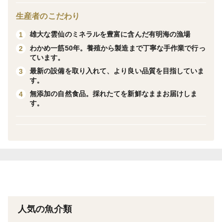
有明海をこよなく愛する、わかめ一筋の私たちが、養殖
から製造まで丹精をこめて、作りました。春の採れたて
生産者のこだわり
わかめの「めかぶ」を、下ゆでしてミキサーにかけて、
雄大な雲仙のミネラルを豊富に含んだ有明海の漁場
1
そのままチューブパックに入れて冷凍しています。保存
わかめ一筋50年。養殖から製造まで丁寧な手作業で行っ
2
が難しい無添加新鮮な「めかぶとろろ」を長くお楽しみ
ています。
いただけます。冷凍のままだと6ヵ月保管できます。解
最新の設備を取り入れて、より良い品質を目指していま
3
す。
凍後は５日〜１週間以内にお召し上がりください。
無添加の自然食品。採れたてを新鮮なままお届けしま
4
す。
＜産地の特徴＞
日本にわずか９地域しかない（2021年5月7日現在）
「ユネスコ世界ジオパーク」に認定された島原半島の雄
大な雲仙・普賢岳の豊富なミネラルをふんだんに含んだ
有明海で、先祖代々丁寧にわかめを育てています。
・内容量：1パック250ｇ×6
・消費期限：6カ月(解凍後冷蔵で5日)
人気の魚介類