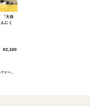
剤等は一切不使用！自然に優しい土づくり
な自然環境を守るため、化学肥料・農薬や除草剤、殺
！「大自
納豆菌と米ぬかで作った特製肥料や自然由来の有機質
にんにく
壌で育てています。
な水
¥2,100
られる松尾山（松尾寺）の麓、矢田丘陵に位置してい
育んだ雑味のない澄んだ湧き水。この清らかな水が、
力を与えています。
やまと大蒜ナチュラルファーム（旧やまと大蒜オーガニックファーム）
早生（しゃんはいわせ）」種
した暖地系の「上海早生」種です。毎年、収穫した中
何代にもわたって「自家採取」を繰り返して独自の固