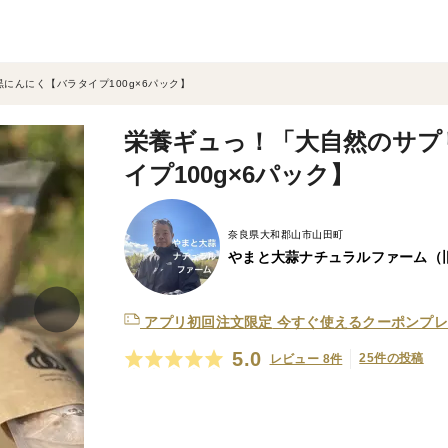
にんにく【バラタイプ100g×6パック】
栄養ギュっ！「大自然のサプ
イプ100g×6パック】
奈良県大和郡山市山田町
やまと大蒜ナチュラルファーム（
アプリ初回注文限定
今すぐ使えるクーポンプレ
5.0
25件の投稿
レビュー 8件