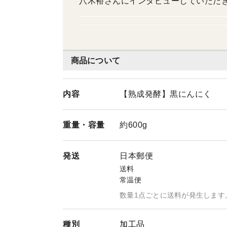
八木裕さんにインタビューしていただきました。 ⇒ https://www.business-
erview/2211/k7498.html
商品について
内容
【熟成発酵】黒にんにく
重量・
容量
約600g
発送
日本郵便
送料
常温便
数量1点ごとに送料が発生します
種別
加工品