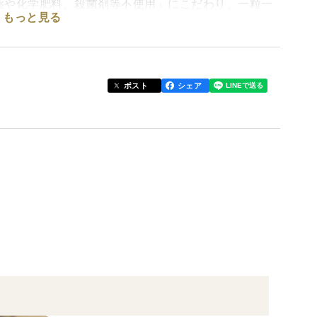
薬や化学肥料、殺菌剤等不使用」にこだわり、一粒一
もっと見る
じっくりと時間をかけて自家発酵・熟成させました。
ティーな味わいと、ねっとりとした極上の食感が特徴
ポスト
シェア
臭もほとんど気になりませんので、毎日の元気習慣と
だけます。
ラダの内側からイキイキと輝く健康的なライフスタイ
としてお役立てください。
━━━━━━━
こだわり」
━━━━━━━