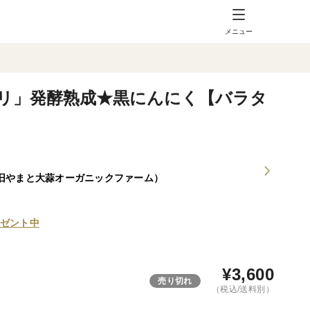
メニュー
リ」発酵熟成★黒にんにく【バラタ
旧やまと大蒜オーガニックファーム）
ゼント中
¥
3,600
売り切れ
（税込/送料別）