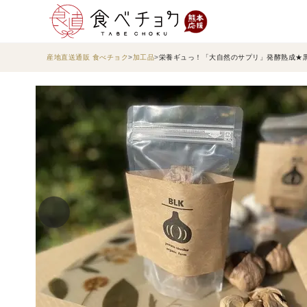
産地直送通販 食べチョク
加工品
栄養ギュっ！「大自然のサプリ」発酵熟成★黒