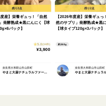
【1】栽培期間中は農薬や化学肥料、殺菌
お客様の健やかな毎日のため、そして豊か
6年度産】栄養ギュっ！「自然
【2026年度産】栄養ギュっ
菌剤は一切使用しておりません。自家製の
」発酵熟成★黒にんにく【球
然のサプリ」発酵熟成★黒
肥料を使い、微生物が活発に働く生きた土
0g×6パック】
【球タイプ120g×3パック】
【2】霊峰のふもと、山から湧き出る清らか
5.0
(34件)
約360g
¥3,900
当農園は、日本最古の厄除け霊場として知
ます。農園のすぐ脇を流れるのは、山々が
にんにくに雑味のないクリアで力強い生命
奈良県大和郡山市山田町
奈良県大和郡山市山田町
やまと大蒜ナチュラルファーム（旧やまと大蒜オーガニックファーム）
【3】自家採取を重ねたこだわりの「上海
当農園のにんにくは、奈良の気候風土に適
から特に優れたにんにくを種として選び、