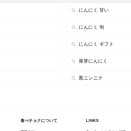
定種として育ててきました。
にんにく 甘い
一般的な青森県産（福地ホワイト六片）に
のが特徴です。この辛味成分こそが、じっ
にんにく 旬
ノ酸・ポリフェノールといった豊富な栄養
にんにく ギフト
━━━━━━━━━━━━━━━━━━━
◆ 商品詳細・お召し上がり方
発芽にんにく
━━━━━━━━━━━━━━━━━━━
黒ニンニク
■ 品種・栽培方法
・品種：暖地系にんにく「上海早生」（自
・栽培方法：「栽培期間中は農薬や化学肥
培）
食べチョクについて
LINKS
■ 内容量