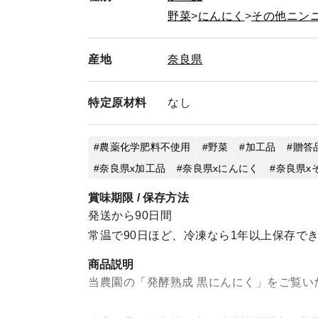
野菜
にんにく
その他ニン
産地
奈良県
特定
原材料
なし
農薬化学肥料不使用
野菜
加工品
贈答
奈良県x加工品
奈良県xにんにく
奈良県x
賞味期限 / 保存方法
発送から90日間
常温で90日ほど、冷凍なら1年以上保存で
商品説明
当農園の「発酵熟成 黒にんにく」をご覧い