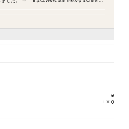
plus.net/int
¥
+
¥
0
。