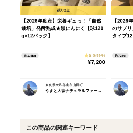
【2026年度産】栄養ギュっ！「自然
【202
栽培」発酵熟成★黒にんにく【球120
のサプリ
g×12パック】
タイプ12
5.0
(55件)
約1.4kg
約720g
¥7,200
奈良県大和郡山市山田町
やまと大蒜ナチュラルファーム（旧やまと大蒜オーガニックファーム）
この商品の関連キーワード