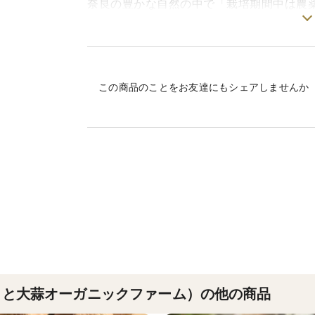
奈良の豊かな自然の中で「栽培期間中は農
粒愛情を込めて育てた自慢のにんにくを、
まるでプルーンのように甘酸っぱくフルー
です。
この商品のことをお友達にもシェアしませんか
にんにく特有のツンとした臭みや食後の口
して、いつでも安心してお召し上がりいた
仕事や家事で忙しい毎日のサポートに、カ
ルのために、ぜひ「自然のサプリメント」
━━━━━━━━━━━━━━━━━━━
◆ やまと大蒜ナチュラルファーム「3つの
━━━━━━━━━━━━━━━━━━━
まと大蒜オーガニックファーム）の他の商品