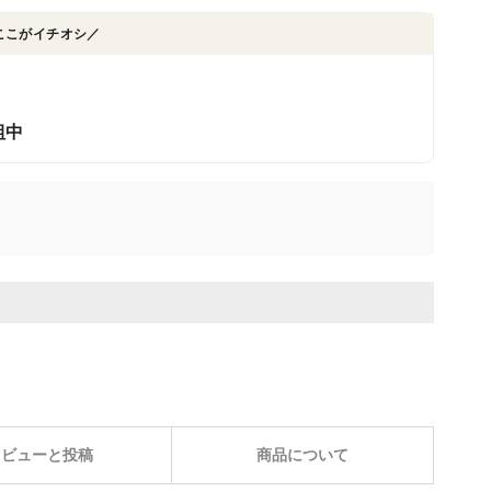
ここがイチオシ／
組中
レビューと投稿
商品について