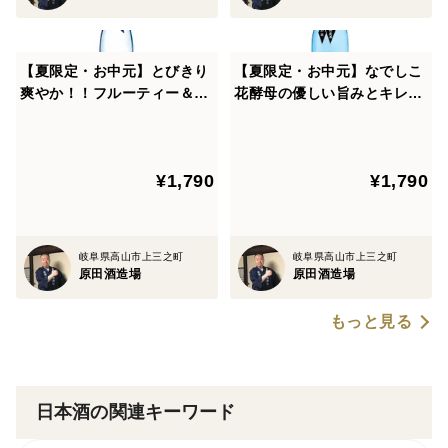
【夏限定・お中元】とびきり
【夏限定・お中元】なでしこ
爽やか！！フルーティー＆ク
花酵母の優しい旨みとキレ！
リアーな味わい「山車 夏吟醸
「山車 無ろ過生貯蔵酒 氷
蔵出し一番」720ml×1本
神」720ml×1本
¥1,790
¥1,790
岐阜県高山市上三之町
岐阜県高山市上三之町
原田酒造場
原田酒造場
もっと見る
日本酒の関連キーワード