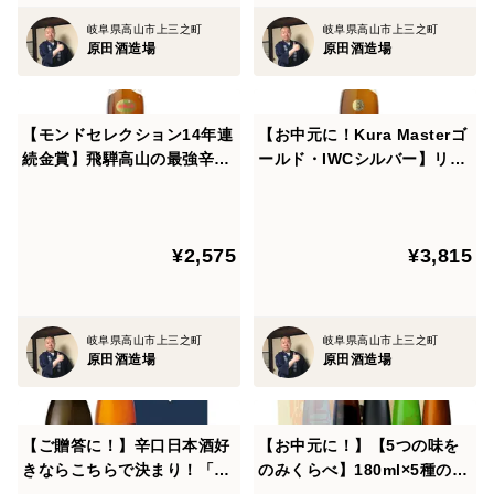
岐阜県高山市上三之町
岐阜県高山市上三之町
原田酒造場
原田酒造場
【モンドセレクション14年連
【お中元に！Kura Masterゴ
続金賞】飛騨高山の最強辛口
ールド・IWCシルバー】リン
酒「山車 金印 辛くち」1800
ゴのようなフルーティーな爽
ml×1本
やかな甘み「山車 純米吟醸
花酵母造り」1800ml×1本
¥2,575
¥3,815
岐阜県高山市上三之町
岐阜県高山市上三之町
原田酒造場
原田酒造場
【ご贈答に！】辛口日本酒好
【お中元に！】【5つの味を
きならこちらで決まり！「山
のみくらべ】180ml×5種の酒
車 厳選辛口セット」720ml×
をのみくらべ！「山車 きき酒