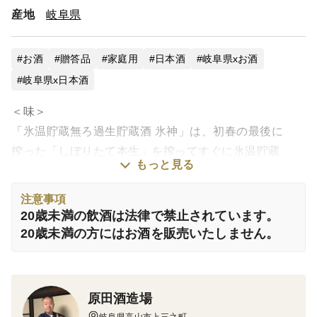
産地
岐阜県
お酒
贈答品
家庭用
日本酒
岐阜県xお酒
岐阜県x日本酒
＜味＞
「氷温貯蔵無ろ過生貯蔵酒 氷神」は、初春の最後に
搾った「しぼりたて本生」を搾ってすぐに氷温貯蔵
もっと見る
（0℃）した、特別囲いの酒。
日本酒は、基本的には火入れ殺菌をして貯蔵して味わい
注意事項
を熟成させて出荷していくのが基本ですが、氷温貯蔵技
20歳未満の飲酒は法律で禁止されています。
術により、しぼりたてのフレッシュ感そのままに、味わ
20歳未満の方にはお酒を販売いたしません。
いに奥深さを出すことができるようになりました。
飲んだ方だけが味わえるスッキリ！クールな飲み心地と
深く香り高い味わいをお楽しみください。
原田酒造場
岐阜県高山市上三之町