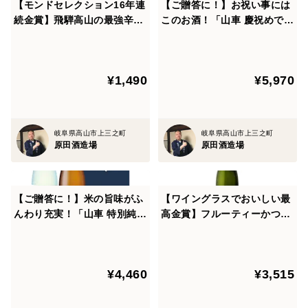
【モンドセレクション16年連
【ご贈答に！】お祝い事には
続金賞】飛騨高山の最強辛口
このお酒！「山車 慶祝めでた
酒「山車 金印 辛くち」720m
酒セット」1800ml×2本／箱
l×1本
入り・包装済
¥1,490
¥5,970
岐阜県高山市上三之町
岐阜県高山市上三之町
原田酒造場
原田酒造場
【ご贈答に！】米の旨味がふ
【ワイングラスでおいしい最
んわり充実！「山車 特別純米
高金賞】フルーティーかつや
セット」720ml×2本／箱入
わらかな旨み「山車 純米大吟
り・包装済
醸 花酵母造り」720ml×1本
¥4,460
¥3,515