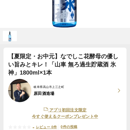
【夏限定・お中元】なでしこ花酵母の優し
い旨みとキレ！「山車 無ろ過生貯蔵酒 氷
神」1800ml×1本
岐阜県高山市上三之町
原田酒造場
アプリ初回注文限定
今すぐ使えるクーポンプレゼント中
-
0件の投稿
レビュー 0件