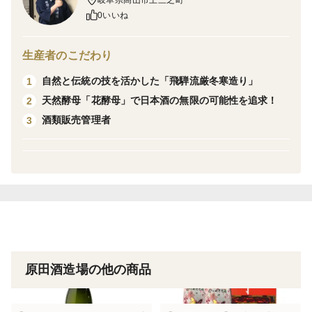
＜こだわり＞
0いいね
北アルプスの麓「飛騨高山」の日本酒蔵元です。江戸末
期より醸造を開始して現在の社長で10代目となります。
生産者のこだわり
清冽なる水・豊かなお米・厳しい冬の気候を取り込んだ
自然と伝統の技を活かした「飛騨流厳冬寒造り」
1
「飛騨流厳冬寒造り」を代々受け継ぎ、日本酒の無限の
天然酵母「花酵母」で日本酒の無限の可能性を追求！
2
可能性を追求しています。
酒類販売管理者
3
原田酒造場の他の商品