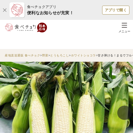
食べチョクアプリ
アプリで開く
便利なお知らせが充実！
メニュー
産地直送通販 食べチョク
野菜
とうもろこし
ホワイトショコラ
甘さ弾ける！まるでフル