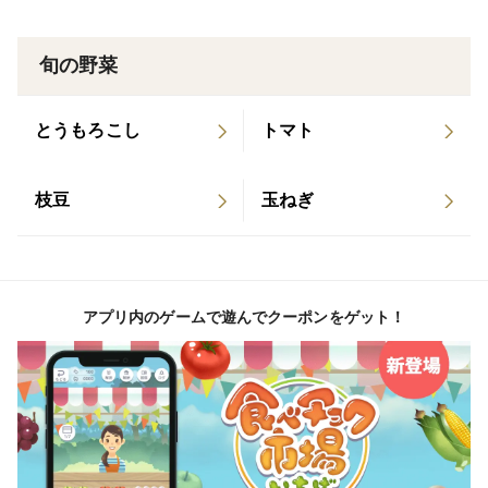
たくなる作物を」
そんな思いを込めて育てた、季節限定のホワイトコー
旬の野菜
ン。
ぜひご家庭で、そのやさしい甘さをお楽しみください。
とうもろこし
トマト
発送について
枝豆
玉ねぎ
7月下旬より順次発送を予定しています。
生育状況や天候により、発送時期が前後する場合がござ
います。
収穫したての一番おいしい状態でお届けするため、何卒
アプリ内のゲームで遊んでクーポンをゲット！
ご了承ください。
生のまま食べることもできますが、保存する場合は到着
次第すぐに茹でるか、もしくはレンジであたためてから
一度、水の中に入れて熱を取ってから冷蔵庫で保管する
ことをおすすめします。