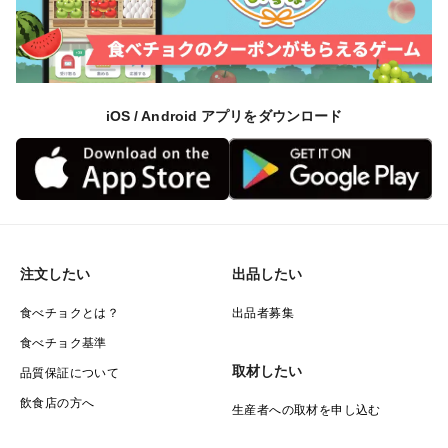
レンジで温める場合は皮をむかずにラップをして600W
で3分程あたためると美味しく召し上がれます。
◎栽培のこだわり
iOS / Android アプリをダウンロード
たかのぶ農園では土を作ることから大切に考え、籾殻く
んたん（米の籾殻を炭にしたもの）や魚粕などを組み合
わせて使い、農薬や化学肥料の使用を極力少なくして皆
様に選んでいただける作物づくりをしています。
特別栽培農産物のガイドラインに関わる表示:
節減対象農薬:当地比 7割減、化学肥料(窒素成分):当地比
注文したい
出品したい
6割減
食べチョクとは？
出品者募集
食べチョク基準
取材したい
品質保証について
飲食店の方へ
生産者への取材を申し込む