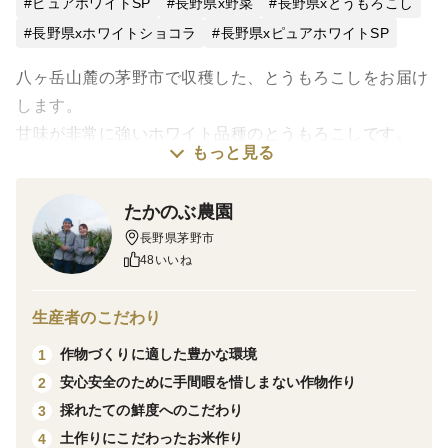
ピュアホワイトSP
長野県x野菜
長野県xとうもろこし
長野県xホワイトショコラ
長野県xピュアホワイトSP
八ヶ岳山麓の茅野市で収穫した、とうもろこしをお届け
します。
甘味が非常に強いホワイト品種のとうもろこしです。
もっと見る
たかのぶ農園は標高1000メートルの場所にあり、澄ん
たかのぶ農園
だ空気と雪解けの豊富な水に恵まれた場所にあります。
長野県茅野市
晴天率が高く朝晩の寒暖差が大きいため、とうもろこし
48いいね
の甘味を引き出してくれます。
たかのぶ農園では、鮮度にこだわり朝日が上がる前に収
生産者のこだわり
穫し、その日のうちに出荷致します。
作物づくりに適した豊かな環境
1
採れたての美味しさをご家庭でぜひご賞味ください。
安心安全のために手間暇を惜しまない作物作り
2
採れたての鮮度へのこだわり
3
◎品種のご紹介
土作りにこだわったお米作り
4
一粒かじった瞬間に広がる、みずみずしい甘さ。