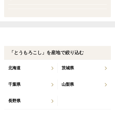
「もう一口…」と自然に手が伸びる、そんなホワイト
コーンを目指して育てました。
私たちのとうもろこしは、農薬を当地比で7割減、化学
肥料（窒素成分）を6割減に抑えた“特別栽培”のとうも
ろこしです。
畑の土づくりから日々の管理まで、できる限り自然に寄
「とうもろこし」を産地で絞り込む
り添いながら、安心してたくさん食べていただける作物
づくりに取り組んでいます。
北海道
茨城県
白く輝く粒は皮が薄く、口に入れた瞬間に弾けるような
千葉県
山梨県
甘さとジューシーさ。
茹でても、焼いても、スープにしても、素材の甘みが
しっかりと引き立ちます。
長野県
「一口食べてもういらない作物ではなく、たくさん食べ