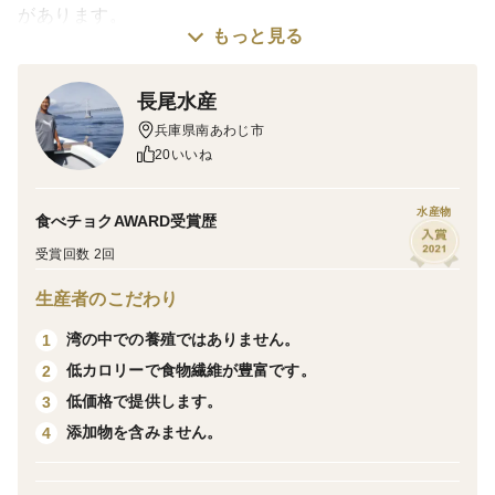
があります。
もっと見る
お蔭をもちまして、令和2年の発売開始以来、お客様の
評価で☆☆☆☆☆（4.9点）を頂いております。
長尾水産
本当にありがたく感謝の気持ちでいっぱいでございま
兵庫県南あわじ市
す。
20いいね
＜栽培のこだわり＞
水産物
食べチョクAWARD受賞歴
日本一潮流の早い鳴門海峡の潮通しの良い場所で養殖し
受賞回数 2回
ています。
農薬等は一切使っておりません。
生産者のこだわり
わかめと食塩のみの完全無添加食品です。
湾の中での養殖ではありません。
1
低カロリーで食物繊維が豊富です。
2
＜産地の特徴＞
低価格で提供します。
3
日本一潮流の早い鳴門海峡です。
添加物を含みません。
4
＜品種など＞