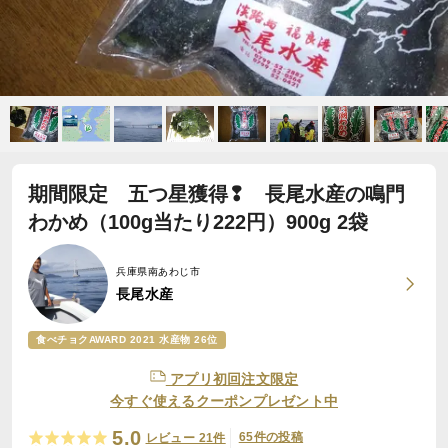
期間限定 五つ星獲得❢ 長尾水産の鳴門
わかめ（100g当たり222円）900g 2袋
兵庫県南あわじ市
長尾水産
食べチョクAWARD 2021 水産物 26位
アプリ初回注文限定
今すぐ使えるクーポンプレゼント中
5.0
65件の投稿
レビュー 21件