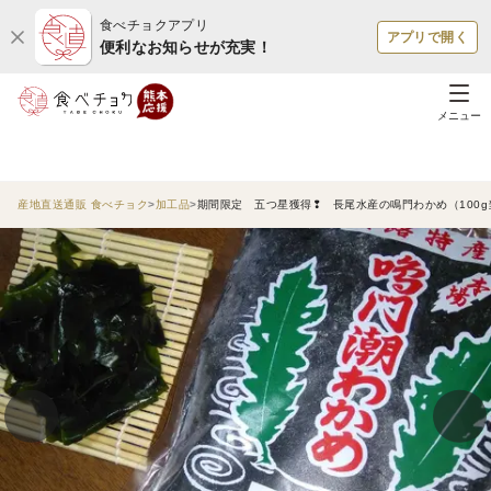
食べチョクアプリ
アプリで開く
便利なお知らせが充実！
メニュー
産地直送通販 食べチョク
加工品
期間限定 五つ星獲得❢ 長尾水産の鳴門わかめ（100g当た