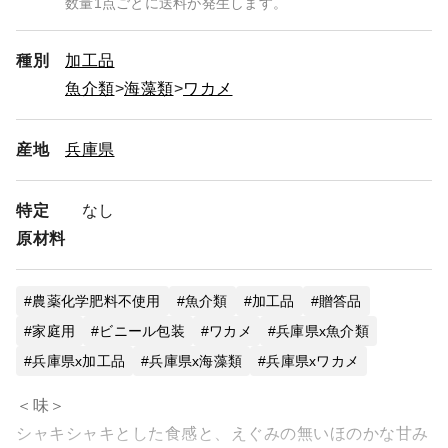
数量1点ごとに送料が発生します。
種別
加工品
魚介類
海藻類
ワカメ
産地
兵庫県
特定
なし
原材料
農薬化学肥料不使用
魚介類
加工品
贈答品
家庭用
ビニール包装
ワカメ
兵庫県x魚介類
兵庫県x加工品
兵庫県x海藻類
兵庫県xワカメ
＜味＞
シャキシャキとした食感と、えぐみの無いほのかな甘み