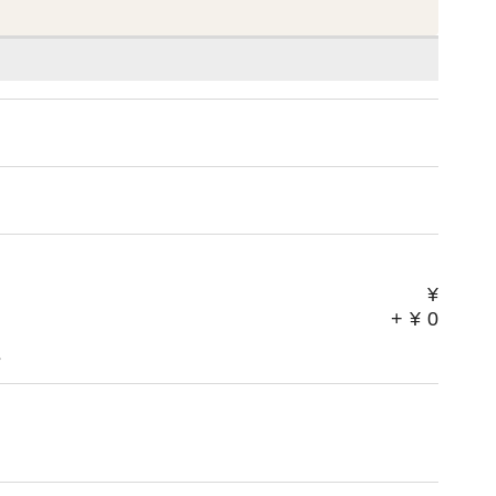
¥
+
¥
0
。