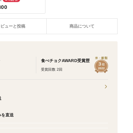
300
レビューと投稿
商品について
ム
米・穀類
食べチョクAWARD受賞歴
受賞回数 2回
践
みを直送