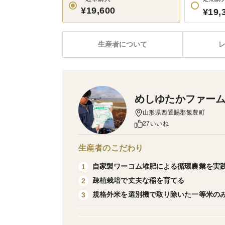
¥19,600
¥19,
生産者について
めしゆたかファー
山形県西置賜郡飯豊町
27いいね
生産者のこだわり
自家製ワーコム堆肥による循環農業を実
1
疎植栽培で丈夫な稲を育てる
2
規格外米を選別機で取り除いた一等米の
3