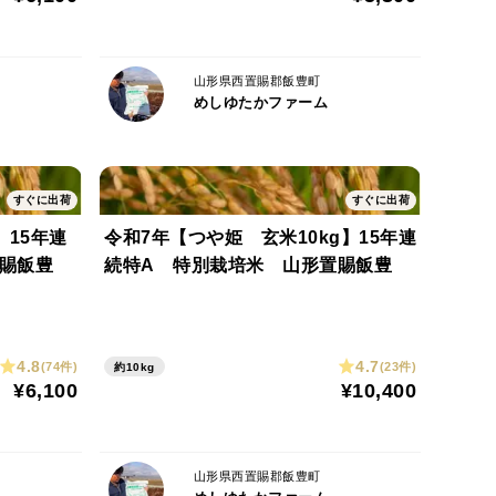
地区は、飯豊山からの雪解け水に含まれる美味しいお
山形県西置賜郡飯豊町
田んぼへ豊富に注ぎ込み、土壌は粘着質で本当に美味
めしゆたかファーム
、お米王国山形県の中でも特筆して美味しいお米を作
すぐに出荷
すぐに出荷
】15年連
令和7年【つや姫 玄米10kg】15年連
賜飯豊
続特A 特別栽培米 山形置賜飯豊
。
4.8
4.7
(74件)
(23件)
約10kg
¥6,100
¥10,400
別機を通し欠損米などの異物を除去、精米ご希望のお
をお送りいたします。
山形県西置賜郡飯豊町