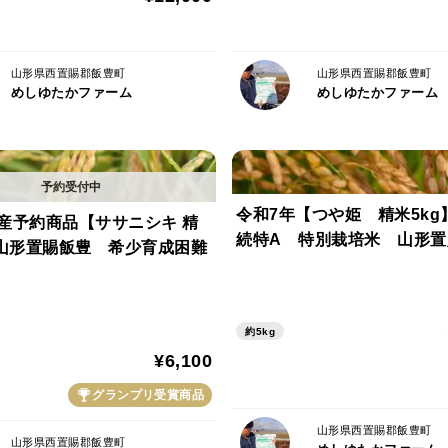
学肥料5割減を心がけております。
めしゆたかファームの所在する飯豊町下椿
山形県西置賜郡飯豊町
山形県西置賜郡飯豊町
米作りに必須のミネラル、ケイ酸が春先に
めしゆたかファーム
めしゆたかファーム
しいお米を作るのに最適の土地柄です。
飯の豊かな町と書く飯豊町（いいでまち）
ることができる飯豊町。
令和7年【つや姫 精米5kg
産予約商品【ササニシキ 精
続特A 特別栽培米 山形置
】山形置賜飯豊 希少育成困難
極上の農家直送米をお楽しみくださいませ
生産者：梅津義浩
約5kg
¥6,100
【こだわり】
グランプリ受賞商品
玄米を冷蔵庫保存し、発送日直前に色彩選
客様へは精米機を通し、新鮮な玄米 / 精米
山形県西置賜郡飯豊町
山形県西置賜郡飯豊町