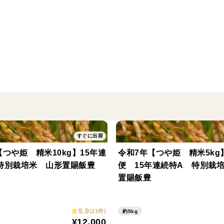
と最高に旨いです。
飯豊町下椿地区はお米づくりに最適な穀倉
ル豊富な清らかな水が絶えず田んぼへ注ぎ
めしゆたかファームのお米は特別な育成法
牛ふん堆肥にてお米を育て上げております
【めしゆたかファーム】
めしゆたかファームでは米沢牛を10頭ほど
すぐに出荷
稲わら、田んぼ周りの雑草を牛たちの食事
【つや姫 精米10kg】15年連
令和7年【つや姫 精米5kg
自家製堆肥による循環農業を実践。
特別栽培米 山形置賜飯豊
便 15年連続特A 特別栽
置賜飯豊
疎植栽培にて苗を植え、丈夫で病害に強い
5.0
(21件)
約5kg
必要のない窒素散布を控え、田んぼに負担
¥12,000