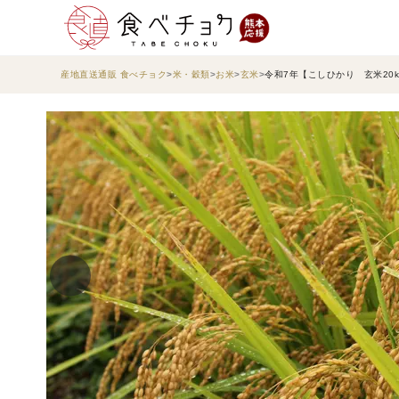
産地直送通販 食べチョク
米・穀類
お米
玄米
令和7年【こしひかり 玄米20