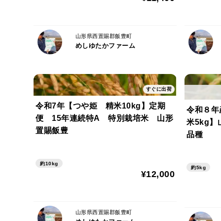
山形県西置賜郡飯豊町
めしゆたかファーム
すぐに出荷
令和7年【つや姫 精米10kg】定期
令和８年
便 15年連続特A 特別栽培米 山形
米5kg
置賜飯豊
品種
約10kg
約5kg
¥12,000
山形県西置賜郡飯豊町