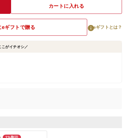
カートに入れる
にeギフトで贈る
eギフトとは？
ここがイチオシ／
入
1%割引