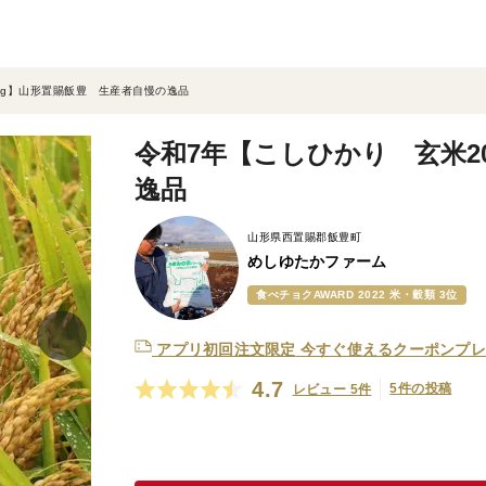
kg】山形置賜飯豊 生産者自慢の逸品
令和7年【こしひかり 玄米2
逸品
山形県西置賜郡飯豊町
めしゆたかファーム
食べチョクAWARD 2022 米・穀類 3位
アプリ初回注文限定
今すぐ使えるクーポンプレ
4.7
5件の投稿
レビュー 5件