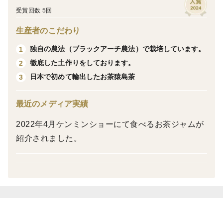
受賞回数 5回
※ご希望があれば、のし紙印刷や贈答用の袋を付けられ
生産者のこだわり
ます。
ご注文時に特記事項に記入ください。
独自の農法（ブラックアーチ農法）で栽培しています。
1
徹底した土作りをしております。
2
【ほうじ茶フィナンシェ】
日本で初めて輸出したお茶猿島茶
3
しっかりと焙煎した松田製茶の猿島茶ほうじ茶を生地に
練り込み、ほうじ茶感をたっぷりと出したフィナンシェ
最近のメディア実績
です。濃厚なフィナンシェの味に、香り高いほうじ茶が
2022年4月ケンミンショーにて食べるお茶ジャムが
マッチしています。
紹介されました。
原材料 卵白（国産）（卵を含む）、砂糖、バター、
アーモンドプードル、小麦粉、ほうじ茶（茨城県産）
栄養成分表示（1個当たり）推定値
エネルギー 139kcal たんぱく質1.7ｇ 脂質8,5ｇ