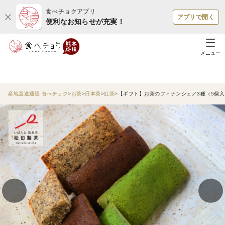
食べチョクアプリ
アプリで開く
便利なお知らせが充実！
メニュー
産地直送通販 食べチョク
お茶
日本茶
紅茶
【ギフト】お茶のフィナンシェ／3種（5個入り）