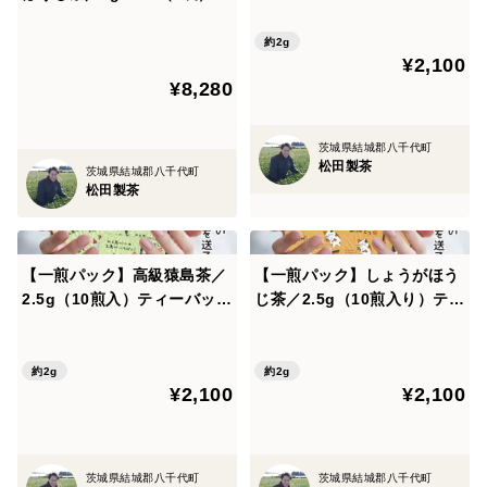
松田製茶のほんのり甘い和紅茶を細かくして、フィナン
お茶 ほうじ茶 ティーバッ
レゼント かわいい みたらし
グ お湯出し 猿島茶 松田
ちゃん ほんの気持ち プレゼ
シェに練り込みました。和紅茶の味がフィナンシェと共
約2g
¥2,100
製茶
ント 送料無料 クリックポス
に楽しめます。
¥8,280
ト TBG-034
原材料 卵白（国産）（卵を含む）、砂糖、バター、
茨城県結城郡八千代町
アーモンドプードル、小麦粉、和紅茶（茨城県産）
松田製茶
茨城県結城郡八千代町
松田製茶
栄養成分表示（1個当たり）推定値
エネルギー 125kcal たんぱく質1.9ｇ 脂質6.4ｇ
【一煎パック】高級猿島茶／
【一煎パック】しょうがほう
炭水化物15.1ｇ 食塩相当量0.03ｇ
2.5g（10煎入）ティーバッグ
じ茶／2.5g（10煎入り）ティ
お茶 プチギフト プチプレゼ
ーバッグ お茶 プチギフト か
ント かわいい みたらしちゃ
わいい みたらしちゃん ほん
【賞味期限】各種 製造日より90日
ん ほんの気持ち プレゼント
の気持ち プレゼント クリッ
約2g
約2g
¥2,100
¥2,100
送料無料 クリックポスト ギ
クポスト ギフト包装可 TBG-
フト包装可 TBG-037
036
茨城県結城郡八千代町
茨城県結城郡八千代町