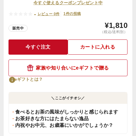
今すぐ使えるクーポンプレゼント中
-
1件の投稿
レビュー 0件
¥
1,810
販売中
（税込/送料別）
今すぐ注文
カートに入れる
家族や知り合いにeギフトで贈る
eギフトとは？
＼ここがイチオシ／
食べるとお茶の風味がしっかりと感じられます
お茶好きな方にはたまらない逸品
内祝やお中元、お歳暮にいかがでしょうか？