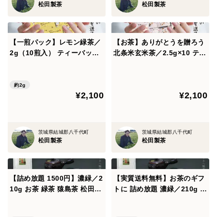
松田製茶
松田製茶
【一煎パック】レモン緑茶／
【お茶】ありがとうを贈ろう
2g（10煎入） ティーバッグ
北条米玄米茶／2.5g×10 ティ
お茶 プチギフト プチプレゼ
ーバッグ 個別梱包 献上米使
ント かわいい みたらしちゃ
用 猿島茶 茨城県つくば市 TB
ん ほんの気持ち プレゼント
G-033
約2g
¥2,100
¥2,100
クリックポスト TBG-035
茨城県結城郡八千代町
茨城県結城郡八千代町
松田製茶
松田製茶
【詰め放題 1500円】濃緑／2
【実質送料無料】お茶のギフ
10g お茶 緑茶 猿島茶 松田製
トに 詰め放題 濃緑／210g 茶
茶 クリックポスト対応
葉