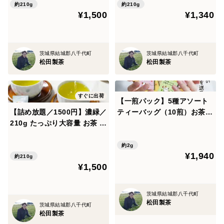
約210g
約210g
¥1,500
¥1,340
茨城県結城郡八千代町
茨城県結城郡八千代町
松田製茶
松田製茶
すぐに出荷
【一煎パック】5種アソート
【詰め放題／1500円】濃緑／
ティーバッグ（10煎）お茶
210g たっぷり大容量 お茶 緑
プチギフト プチプレゼント
茶 猿島茶 松田製茶 深むし茶
かわいい みたらしちゃん ほ
イベントで大人気 茨城 日本
んの気持ち プレゼント 送料
約2g
¥1,940
茶インストラクター監修 茶葉
無料 クリックポスト ギフト
約210g
¥1,500
包装可 TBG-038
茨城県結城郡八千代町
松田製茶
茨城県結城郡八千代町
松田製茶