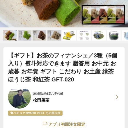
【ギフト】お茶のフィナンシェ／3種（5個
入り）熨斗対応できます 贈答用 お中元 お
歳暮 お年賀 ギフト こだわり お土産 緑茶
ほうじ茶 和紅茶 GFT-020
茨城県結城郡八千代町
松田製茶
食べチョクAWARD 2024 その他 5位
アプリ初回注文限定