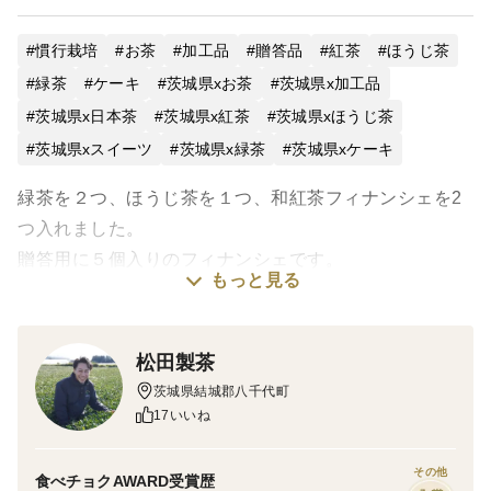
慣行栽培
お茶
加工品
贈答品
紅茶
ほうじ茶
緑茶
ケーキ
茨城県xお茶
茨城県x加工品
茨城県x日本茶
茨城県x紅茶
茨城県xほうじ茶
茨城県xスイーツ
茨城県x緑茶
茨城県xケーキ
緑茶を２つ、ほうじ茶を１つ、和紅茶フィナンシェを2
つ入れました。
贈答用に５個入りのフィナンシェです。
もっと見る
包装、箱入りでお届けします。
内祝やお中元、お歳暮にいかがでしょうか？
松田製茶
・熨斗の要否：指定がない場合は熨斗をつけずに発送致
茨城県結城郡八千代町
します。
17いいね
・名入れの要否と名前：ご指定ない場合は空欄とさせて
いただきます。
その他
食べチョクAWARD受賞歴