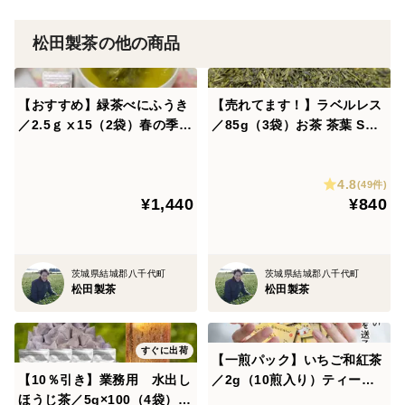
炭水化物14.2ｇ 食塩相当量0.02ｇ
松田製茶の他の商品
【緑茶フィナンシェ】
ブラックアーチ農法で製造した松田製茶の猿島茶をフィ
【おすすめ】緑茶べにふうき
【売れてます！】ラベルレス
ナンシェに練り込み作りました。食べるとお茶の風味が
／2.5ｇⅹ15（2袋）春の季節
／85g（3袋）お茶 茶葉 SDG
しっかりと感じられます。お茶好きな方にはたまらない
に お茶 べにふうき メチル
s おすすめ 緑茶 深むし茶 煎
逸品です。
化カテキン ティーバッグ 松
茶 猿島茶 松田製茶 日本茶イ
4.8
田製茶 日本茶インストラクタ
ンストラクター監修 LEF-02
(49件)
¥1,440
¥840
ー監修 TBG-024
1
原材料 卵白（国産）（卵を含む）、砂糖、バター、
アーモンドプードル、小麦粉、緑茶（茨城県産）
茨城県結城郡八千代町
茨城県結城郡八千代町
栄養成分表示（1個当たり）推定値
松田製茶
松田製茶
エネルギー 127kcal たんぱく質1.7ｇ 脂質6.5ｇ
炭水化物15.4ｇ 食塩相当量0.03ｇ
すぐに出荷
【一煎パック】いちご和紅茶
【10％引き】業務用 水出し
／2g（10煎入り）ティーバ
【和紅茶フィナンシェ】
ほうじ茶／5g×100（4袋）
ッグ お茶 プチギフト プチプ