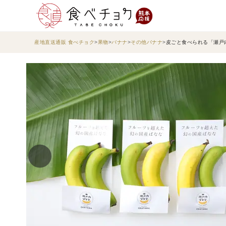
産地直送通販 食べチョク
果物
バナナ
その他バナナ
皮ごと食べられる「瀬戸内ば