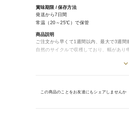
賞味期限 / 保存方法
発送から7日間
常温（20～25℃）で保管
商品説明
ご注文から早くて1週間以内、最大で3週間
自然のサイクルで収穫しており、幅があり
【出荷日】
基本的に水・木曜日に出荷しております。
【日にち指定について】
この商品のことをお友達にもシェアしませんか
日にち指定はお受けできません。時間指定
ご希望があるという方は備考欄にご記入く
【フルーツを超えた幻の国産バナナ「瀬戸