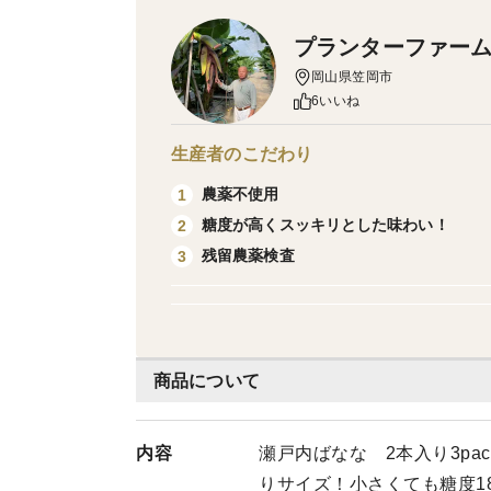
プランターファー
岡山県笠岡市
6いいね
生産者のこだわり
農薬不使用
1
糖度が高くスッキリとした味わい！
2
残留農薬検査
3
商品について
内容
瀬戸内ばなな 2本入り3pac
りサイズ！小さくても糖度1