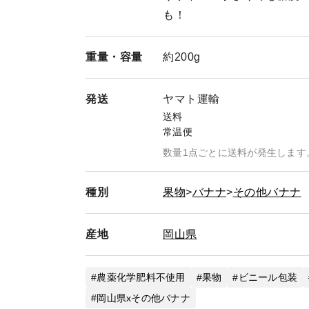
も！
重量・
容量
約200g
発送
ヤマト運輸
送料
常温便
数量1点ごとに送料が発生します
種別
果物
バナナ
その他バナナ
産地
岡山県
農薬化学肥料不使用
果物
ビニール包装
岡山県xその他バナナ