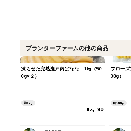
プランターファームの他の商品
凍らせた完熟瀬戸内ばなな 1㎏（50
フローズン
0g×２）
00g）
約1kg
約500g
¥3,190