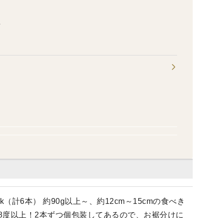
ム
k（計6本） 約90g以上～、約12cm～15cmの食べき
8度以上！2本ずつ個包装してあるので、お裾分けに