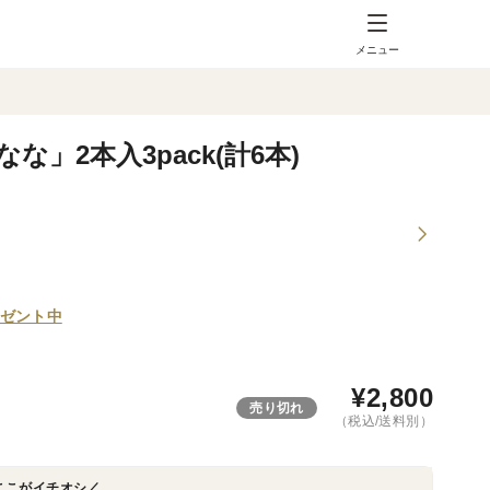
メニュー
」2本入3pack(計6本)
ゼント中
¥
2,800
売り切れ
（税込/送料別）
ここがイチオシ／