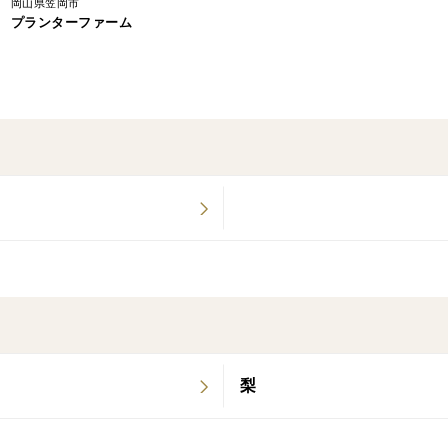
岡山県笠岡市
プランターファーム
＜味＞
糖度18度以上！
香り高く、実はもっちりクリーミーで濃厚
さらに、皮ごと食べることで皮のサクサク
＜食べるタイミングで味の印象が変化＞
・ 皮が黄色になりたて → さっぱとし
・シュガースポット出現時→ 糖度最高状
皮の表面色の変化を確かめて、お好きなタ
＜栽培のこだわり＞
人の身体をつくる食べ物だから「身体にや
梨
ご自身やお子様、大切な人にいいものを選