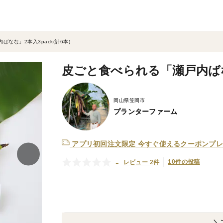
なな」2本入3pack(計6本)
皮ごと食べられる「瀬戸内ばなな
岡山県笠岡市
プランターファーム
アプリ初回注文限定
今すぐ使えるクーポンプレ
-
10件の投稿
レビュー 2件
＼