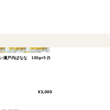
糖度18度以上、国内流通量0.01％の幻の国
農薬不使用で皮ごと食べられる！！！
皮はサクサク！実はきめ細かくもっちりク
＜よく見かけるバナナとどう違うの？＞
品種や栽培環境が違います！
「瀬戸内ばなな」は幻の品種・グロスミシ
グロスミシェルは1960年代の日本で主に
瀬戸内ばなな 100g×5 (5
パナマ病により一度は絶滅したかと思われ
しました。
一般的なスーパーで見かけるバナナの品種
ほぼ輸入品（フィリピンやエクアドルなど
¥3,000
います。