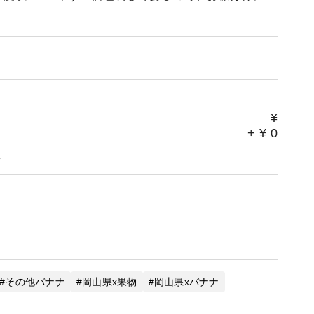
¥
+
¥
0
。
その他バナナ
岡山県x果物
岡山県xバナナ