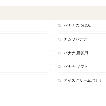
①農薬・化学肥料不使用
岡山県笠岡市の干拓はバナナの対敵となる
また、化学肥料を一切使わず、有機のもの
バナナのつぼみ
②遺伝子組み換えなし
遺伝子組換えなしの国産苗から丁寧に育て
ナムワバナナ
③防腐剤、カビ剤を使わずに追熟
バナナ 贈答用
木でぎりぎりまで太らせ、
防腐剤、防カビ剤も使用せず追熟させてい
バナナ ギフト
皮ごと食べていただけます。
アイスクリームバナナ
＜産地の特徴＞
岡山県笠岡市で栽培。
岡山県の瀬戸内海の温暖な気候のもとハウ