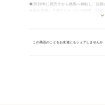
◆2024年に四万十から徳島へ移転し、以
自給を目指して新たにたったの80羽（以前は
◆池田なませんは「生専用」という意味で
と白身の盛り上がりが特徴です。是非卵か
この商品のことをお友達にもシェアしませんか
※鮮度が高いためゆで卵にする時は1週間
す。
＜生産のこだわり＞
◆現時点ではなるべく自家栽培の野菜や穀
す。が、いずれ穀類を含め100％自家栽培
めごく限られた羽数の飼育しかできません
◆育てる飼料作物に与える水やチキンが飲む