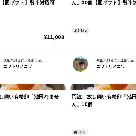
個【夏ギフト】熨斗対応可
ん」30個【夏ギフト】熨斗
約2.1kg
¥11,000
徳島県阿波市土成町土成
徳島県阿波市土成町土成
ニワトリノニワ
ニワトリノニワ
し飼い有精卵「池田なませ
阿波 放し飼い有精卵「池
ん」10個
約600g