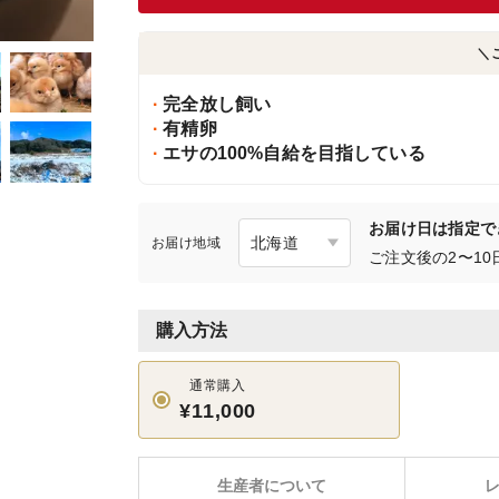
＼
完全放し飼い
有精卵
エサの100%自給を目指している
お届け日は指定で
お届け地域
ご注文後の2〜1
購入方法
通常購入
¥11,000
生産者について