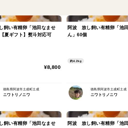
す。
◆飼育方法は日本では極めて稀有な「本当
し飼い有精卵「池田なませ
阿波 放し飼い有精卵「池
る平飼いではありません。たった100羽を
個【夏ギフト】熨斗対応可
ん」60個
す。
＜産地の特徴＞
約4.2kg
¥8,800
◆清流吉野川を見下ろす静かな山腹の段々畑
りできる放し飼いにしています。裏山には
れない自然豊かな森が広がります。
徳島県阿波市土成町土成
徳島県阿波市土成町土成
ニワトリノニワ
ニワトリノニワ
し飼い有精卵「池田なませ
阿波 放し飼い有精卵「池