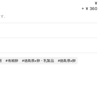
¥
+
¥
360
ます。
用
有精卵
徳島県x卵・乳製品
徳島県x卵