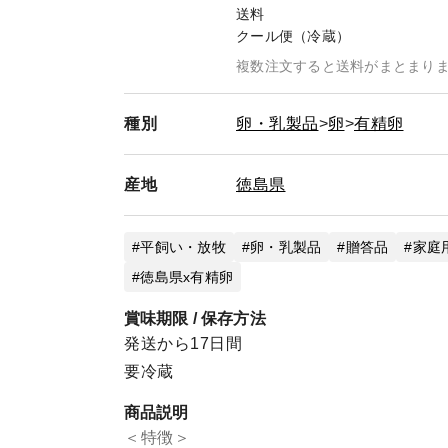
送料
クール便（冷蔵）
複数注文すると送料がまとまり
種別
卵・乳製品
卵
有精卵
産地
徳島県
平飼い・放牧
卵・乳製品
贈答品
家庭
徳島県x有精卵
賞味期限 / 保存方法
発送から17日間
要冷蔵
商品説明
＜特徴＞