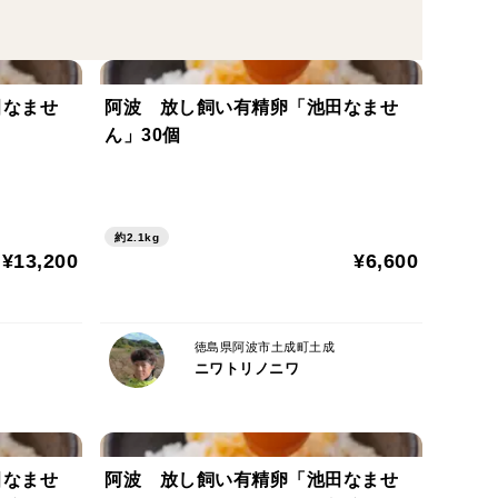
」の放し飼いです。狭い鶏舎内での放し飼い、いわゆ
田なませ
阿波 放し飼い有精卵「池田なませ
大地に開け放ち、過密にならずノビノビして健康で
ん」30個
約2.1kg
¥13,200
¥6,600
でたった100羽（オスを含む）を24時間自由に出入
広葉樹が生い茂り人工林など植樹による針葉樹は見ら
徳島県阿波市土成町土成
ニワトリノニワ
田なませ
阿波 放し飼い有精卵「池田なませ