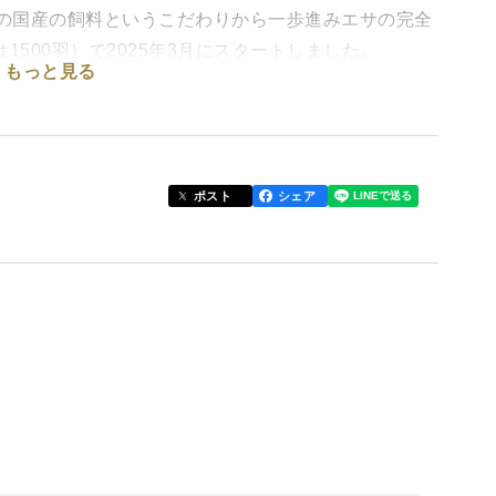
前の国産の飼料というこだわりから一歩進みエサの完全
1500羽）で2025年3月にスタートしました。
もっと見る
す。ストレスフリーの飼育方法のため生臭さがないの
けご飯でご賞味ください。
ポスト
シェア
以上冷蔵庫で保管してからゆでないと殻がむきづらいで
物、または地元産の野菜や米ぬかなどを与えておりま
で育てたもので賄うことを目指しております。このた
。
水は地下40mから湧き出る阿波の美味しい天然水で