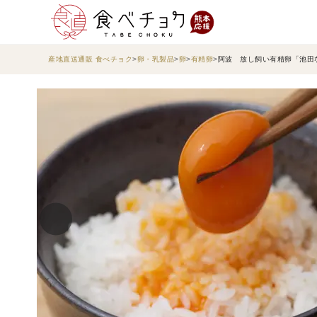
産地直送通販 食べチョク
卵・乳製品
卵
有精卵
阿波 放し飼い有精卵「池田