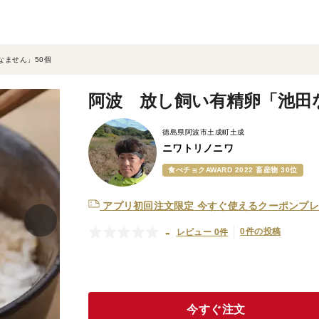
なません」50個
阿波 放し飼い有精卵「池田
徳島県阿波市土成町土成
ニワトリノニワ
食べチョクAWARD 2022 畜産物 30位
アプリ初回注文限定
今すぐ使えるクーポンプレ
-
0件の投稿
レビュー 0件
今すぐ注文