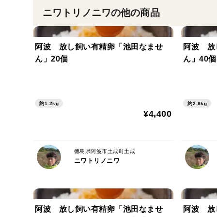
ニワトリノニワの他の商品
阿波 放し飼い有精卵「池田なませ
阿波 放
ん」20個
ん」40
約1.2kg
約2.8kg
¥4,400
徳島県阿波市土成町土成
ニワトリノニワ
阿波 放し飼い有精卵「池田なませ
阿波 放