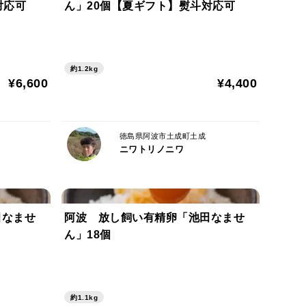
対応可
ん」20個【夏ギフト】熨斗対応可
約1.2kg
¥6,600
¥4,400
徳島県阿波市土成町土成
ニワトリノニワ
田なませ
阿波 放し飼い有精卵「池田なませ
ん」18個
約1.1kg