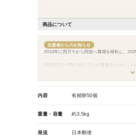
ニュース」 2018.6 「おいしいデ」
編集（共著）
商品について
生産者からのお知らせ
2024年に四万十から阿波へ農場を移転し、20
以前四万十で取り組んでいた国産のエサにこだ
指し、その後完全自給を目指し新天地阿波で新
内容
有精卵50個
重量・
容量
約3.5kg
発送
日本郵便