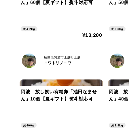
ん」60個【夏ギフト】熨斗対応可
ん」50
約4.2kg
約3.5kg
¥13,200
徳島県阿波市土成町土成
ニワトリノニワ
阿波 放し飼い有精卵「池田なませ
阿波 放
ん」10個【夏ギフト】熨斗対応可
ん」40個
約600g
約2.8kg