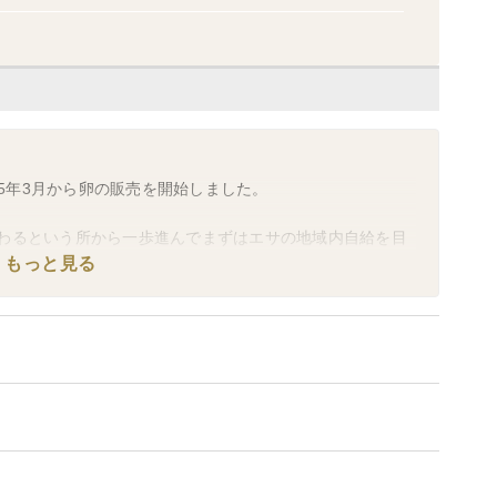
梅原真 2019.8 「 32人の「かわ」」 しまんと
25年3月から卵の販売を開始しました。
わるという所から一歩進んでまずはエサの地域内自給を目
たに挑戦しております。
もっと見る