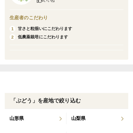
6いいね
みください。
生産者のこだわり
除草剤は一切使用しておりません。
甘さと粒揃いにこだわります
1
低農薬栽培にこだわります
2
足元に広がる草も、土を守る大切な存在です。
健やかな土で育ったシャインマスカットを、ぜひご賞味
ください。
岡山のぶどう栽培は、太陽の光、土の力、そして生産者
の技術が重なり、一粒の美味しさが生まれます。
「ぶどう」を産地で絞り込む
今年も最高の一房を目指して育てています。
山形県
山梨県