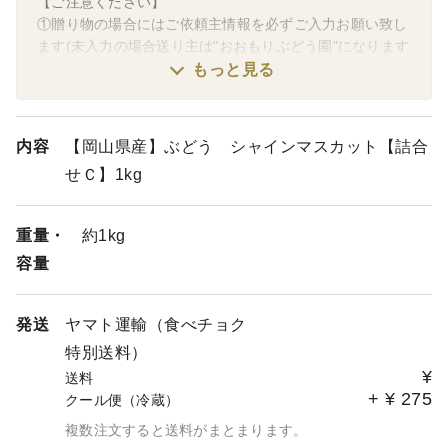
【ご注意ください】
①贈り物の場合にはご依頼主情報を必ずご入力お願い致し
ます(未入力の場合送り主は"おおもりぶどう園"になります
もっと見る
②熨斗につきましては表書きの対応とさせていただいてお
ります
※表書きの指定がございます際は特記事項欄にご入力をお
内容
【岡山県産】ぶどう シャインマスカット【詰合
願い致します
せＣ】1kg
ギフト配送でご入力がない場合は"お中元"とさせていただ
きます
重量・
約1kg
③配送日につきまして到着日の指定はできません
容量
収穫量に対して出荷量も変わりますためご了承のほどお願
い致します
配送日のお問い合わせにはお答えできかねます
発送
ヤマト運輸（食べチョク
ご理解とご協力をお願いします
特別送料）
¥
送料
+
¥
275
クール便（冷蔵）
複数注文すると送料がまとまります。