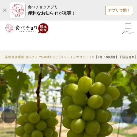
食べチョクアプリ
アプリで開く
便利なお知らせが充実！
メニュー
産地直送通販 食べチョク
果物
ぶどう
シャインマスカット
【7月下旬収穫】【詰合せＣ】