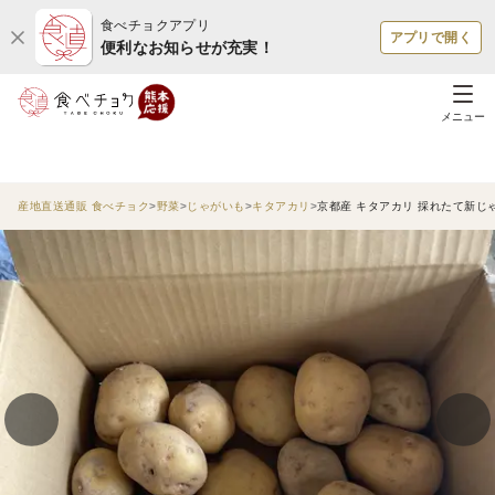
食べチョクアプリ
アプリで開く
便利なお知らせが充実！
メニュー
産地直送通販 食べチョク
野菜
じゃがいも
キタアカリ
京都産 キタアカリ 採れたて新じゃ