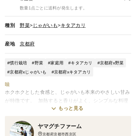
数量1点ごとに送料が発生します。
種別
野菜
じゃがいも
キタアカリ
産地
京都府
慣行栽培
野菜
家庭用
キタアカリ
京都府x野菜
京都府xじゃがいも
京都府xキタアカリ
味
ホクホクとした食感と、じゃがいも本来のやさしい甘み
が特徴です。 加熱すると香りがよく、シンプルな料理
もっと見る
ほどおいしさが引き立ちます。
栽培・生産のこだわり
ヤマグチファーム
できるだけ土の力を活かして育て、収穫後は鮮度を落と
京都府京都市西京区