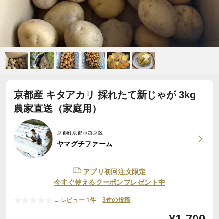
京都産 キタアカリ 採れたて新じゃが 3kg
農家直送（家庭用）
京都府京都市西京区
ヤマグチファーム
アプリ初回注文限定
今すぐ使えるクーポンプレゼント中
-
3件の投稿
レビュー 1件
¥
1,700