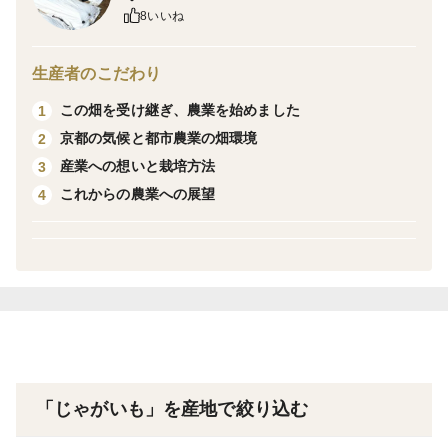
8いいね
さないよう丁寧に選別・梱包しています。 家庭で使い
やすいよう、サイズはあえて混合にしています。
生産者のこだわり
産地の特徴
この畑を受け継ぎ、農業を始めました
1
京都の畑で育てたじゃがいもです。 昼夜の寒暖差があ
京都の気候と都市農業の畑環境
2
り、でんぷんがのりやすく、味のしっかりしたじゃがい
産業への想いと栽培方法
3
もになります。
これからの農業への展望
4
品種の特徴
キタアカリは「男爵系」のホクホク系じゃがいもで、
加熱すると崩れやすく、ポテトサラダやコロッケ、肉
じゃがに特に向いています。
「じゃがいも」を産地で絞り込む