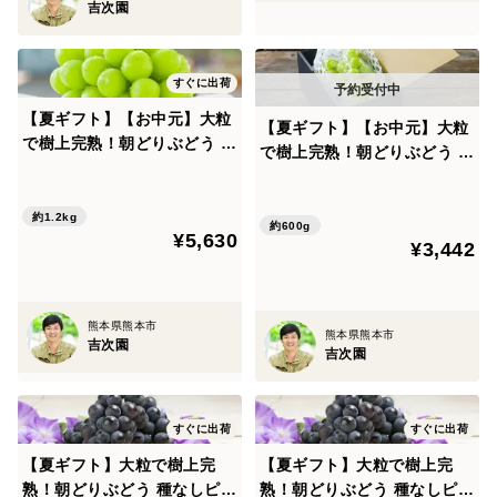
吉次園
すぐに出荷
【夏ギフト】【お中元】大粒
【夏ギフト】【お中元】大粒
で樹上完熟！朝どりぶどう シ
で樹上完熟！朝どりぶどう シ
ャインマスカットを熊本・吉
ャインマスカットを熊本・吉
次園からお届け！【2房1.2k
次園からお届け！【１房600
g】
約1.2kg
ｇ】
約600g
¥5,630
¥3,442
熊本県熊本市
熊本県熊本市
吉次園
吉次園
すぐに出荷
すぐに出荷
【夏ギフト】大粒で樹上完
【夏ギフト】大粒で樹上完
熟！朝どりぶどう 種なしピオ
熟！朝どりぶどう 種なしピオ