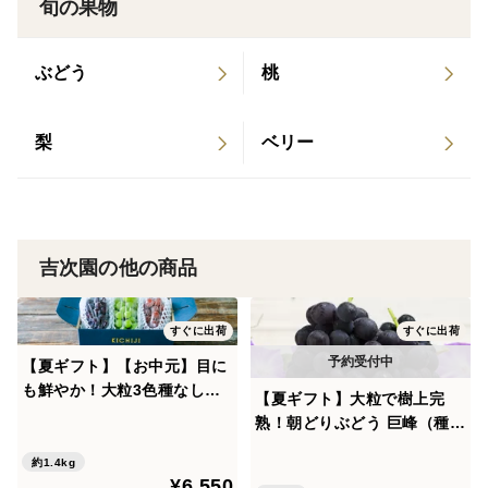
旬の果物
送料と異なる（チルド代・サイズ変更代の追加）場合が
ございます。当園にて最もお得な梱包方法を計算し、事
ぶどう
桃
前にメッセージにて最終金額をご案内いたします。
梨
ベリー
吉次園の他の商品
すぐに出荷
すぐに出荷
【夏ギフト】【お中元】目に
も鮮やか！大粒3色種なしぶ
【夏ギフト】大粒で樹上完
どうセット１４００ｇ以上
熟！朝どりぶどう 巨峰（種あ
（計３房）（シャイン・クイ
り）を熊本・吉次園からお届
ーン・ピオーネ）【オリジナ
約1.4kg
け！【7～9房 3kg】
¥6,550
ル箱】