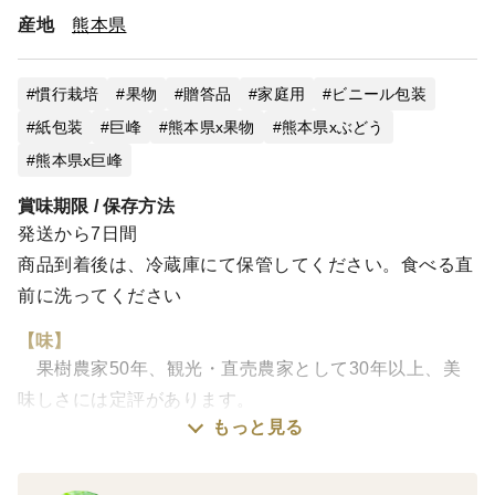
産地
熊本県
慣行栽培
果物
贈答品
家庭用
ビニール包装
紙包装
巨峰
熊本県x果物
熊本県xぶどう
熊本県x巨峰
賞味期限 / 保存方法
発送から7日間
商品到着後は、冷蔵庫にて保管してください。食べる直
前に洗ってください
【味】
果樹農家50年、観光・直売農家として30年以上、美
味しさには定評があります。
もっと見る
【栽培・生産のこだわり】
ビニルハウスや屋根掛け栽培を行うことで、農薬逓減