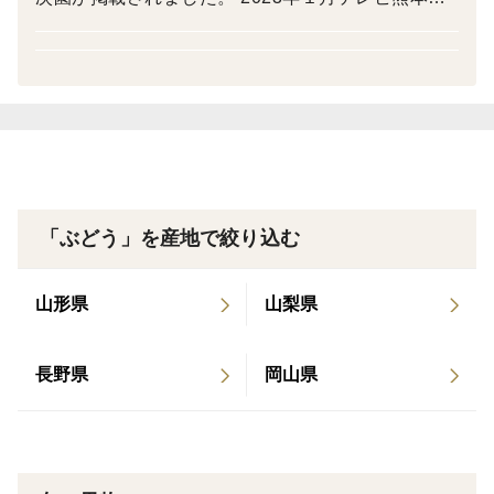
熊本県民テレビで吉次園が紹介されました。 2025
【北海道・沖縄・離島へお届けのお客様へ】
年3月 プリングランプリ2025にて「熊本プリン」
熊本の畑で早朝に収穫した「一番美味しい状態」の果
がグランプリ
実を、遠方へも鮮度100%のままお届けするため、【チ
ルド（冷蔵）便】にて手配をいたします。
配送会社の規定により、お届け地域によって追加の
クール便代が発生する場合がございます。該当する場合
「ぶどう」を産地で絞り込む
は、当園より最も確実な配送方法と金額を事前にメッ
セージにてご連絡いたします。
山形県
山梨県
【2個以上（複数箱）ご注文のお客様へ】
ご自宅用・ギフト用など、複数箱をまとめてお届けす
長野県
岡山県
る場合、果実の潰れや傷みを防ぐため、【大型サイズ
（120サイズ等）での同梱手配】を行っております。
箱の組み合わせやサイズ変更に伴い、システムの基本