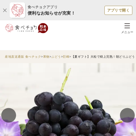
食べチョクアプリ
アプリで開く
便利なお知らせが充実！
メニュー
産地直送通販 食べチョク
果物
ぶどう
巨峰
【夏ギフト】大粒で樹上完熟！朝どりぶどう 