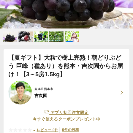
【夏ギフト】大粒で樹上完熟！朝どりぶど
う 巨峰（種あり）を熊本・吉次園からお届
け！【3～5房1.5kg】
熊本県熊本市
吉次園
アプリ初回注文限定
今すぐ使えるクーポンプレゼント中
-
0件の投稿
レビュー 0件