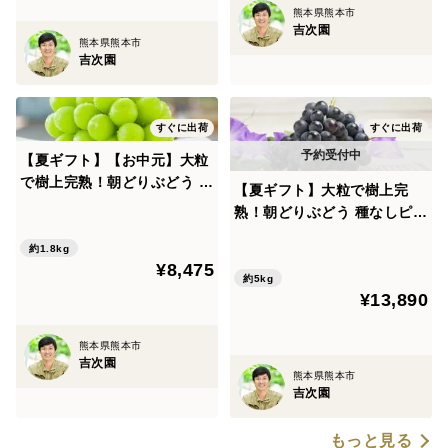
熊本県熊本市
吉次園
熊本県熊本市
吉次園
すぐに出荷
すぐに出荷
【夏ギフト】【お中元】大粒
で樹上完熟！朝どりぶどう シ
【夏ギフト】大粒で樹上完
ャインマスカットを熊本・吉
熟！朝どりぶどう 種なしピオ
次園からお届け！【3房1.8k
ーネを熊本・吉次園からお届
g】
約1.8kg
け！【12～15房 5kg】
¥8,475
約5kg
¥13,890
熊本県熊本市
吉次園
熊本県熊本市
吉次園
もっと見る