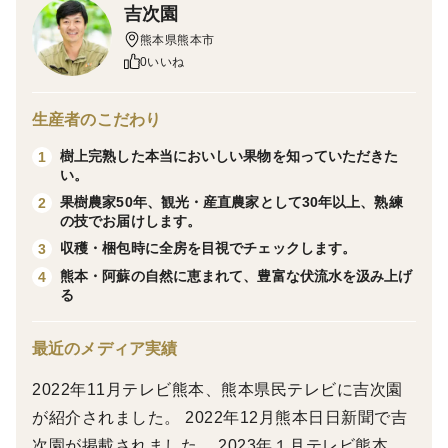
吉次園
率は５０％以上を実現しています。毎年完熟たい肥を施
熊本県熊本市
肥することで有機質を豊富にぶどうの樹へ供給し、根回
0いいね
りの環境を健全に保ち、ぶどうの樹を健全に育成してい
ます。
生産者のこだわり
【産地の特徴】
樹上完熟した本当においしい果物を知っていただきた
1
い。
私たちの地域は園芸ではすいか、果樹ではみかんが有
果樹農家50年、観光・産直農家として30年以上、熟練
2
名な産地です。ブドウ農家は少なめですが、果樹農家50
の技でお届けします。
年の栽培技術の蓄積や九州各地の農家さんと情報交換
収穫・梱包時に全房を目視でチェックします。
3
し、優良なブドウ栽培に努めています。
熊本・阿蘇の自然に恵まれて、豊富な伏流水を汲み上げ
4
る
【品種の特徴】
昔懐かしい種あり巨峰です。特徴は、コクが深く種周
最近のメディア実績
りの適度な酸味が食欲をそそります。深い味わいは飽き
2022年11月テレビ熊本、熊本県民テレビに吉次園
がこず何個でもたべられます。種有りなので、皮離れが
が紹介されました。 2022年12月熊本日日新聞で吉
良くたべやすいです。
次園が掲載されました。 2023年１月テレビ熊本、