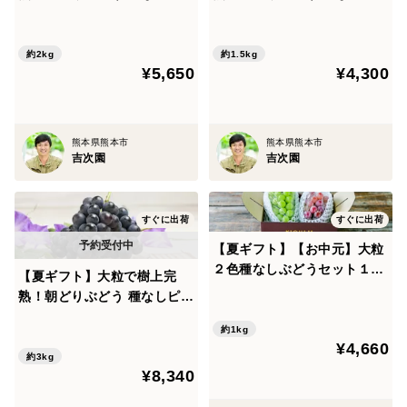
ーネを熊本・吉次園からお届
ーネを熊本・吉次園からお届
け！【4～5房2kg】
け！【3～5房1.5kg】
約2kg
約1.5kg
¥5,650
¥4,300
熊本県熊本市
熊本県熊本市
吉次園
吉次園
すぐに出荷
すぐに出荷
【夏ギフト】【お中元】大粒
２色種なしぶどうセット１０
【夏ギフト】大粒で樹上完
００ｇ以上（計２房）（シャ
熟！朝どりぶどう 種なしピオ
イン・クイーン）【オリジナ
ーネを熊本・吉次園からお届
ル箱】
約1kg
け！【7～9房 3kg】
¥4,660
約3kg
¥8,340