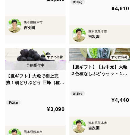
約3kg
¥4,610
熊本県熊本市
吉次園
熊本県熊本市
吉次園
すぐに出荷
すぐに出荷
【夏ギフト】【お中元】大粒
２色種なしぶどうセット１０
【夏ギフト】大粒で樹上完
００ｇ以上（計２房）（シャ
熟！朝どりぶどう 巨峰（種あ
イン・ピオーネ）【オリジナ
り）を熊本・吉次園からお届
ル箱】
約1kg
け！【4～6房 2kg】
¥4,440
約2kg
¥3,090
熊本県熊本市
吉次園
熊本県熊本市