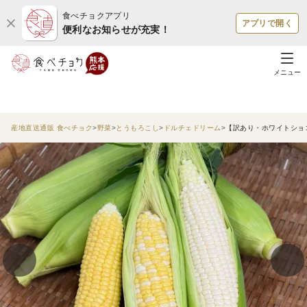
食べチョクアプリ
アプリで開く
便利なお知らせが充実！
メニュー
産地直送通販 食べチョク
野菜
とうもろこし
ドルチェドリーム
【訳あり・ホワイトショコ