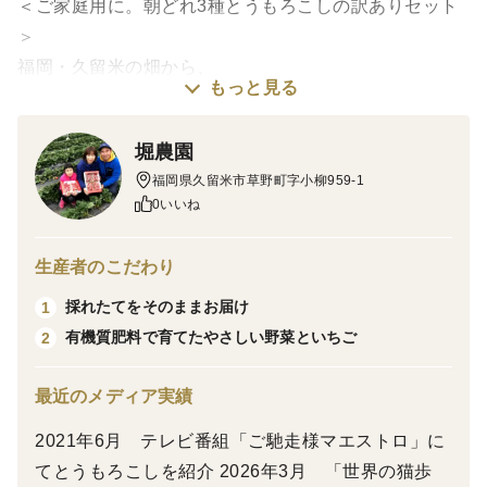
＜ご家庭用に。朝どれ3種とうもろこしの訳ありセット
収穫時や選別時の状態により、先端を軽くカットしている
＞
ものや、皮が一部むけているものが含まれる場合がありま
福岡・久留米の畑から、
す。食べられる部分に大きな問題のないものを、ご家庭用
もっと見る
としてお届けします。
朝採れのとうもろこしを3種セットでお届けします。
堀農園
ホワイトショコラ、ドルチェドリーム、プレミアム味
福岡県久留米市草野町字小柳959-1
来。
0いいね
3品種を収穫状況に合わせておまかせで詰め合わせる、
ご家庭用のとうもろこしセットです。
生産者のこだわり
採れたてをそのままお届け
1
サイズや穂先の実入りにばらつきがあるもの、
有機質肥料で育てたやさしい野菜といちご
2
小ぶりなもの、皮むけ、軽い先端カットなどを含むた
め、
最近のメディア実績
訳あり品としてご用意しています。
2021年6月 テレビ番組「ご馳走様マエストロ」に
見た目に少しばらつきはありますが、
てとうもろこしを紹介 2026年3月 「世界の猫歩