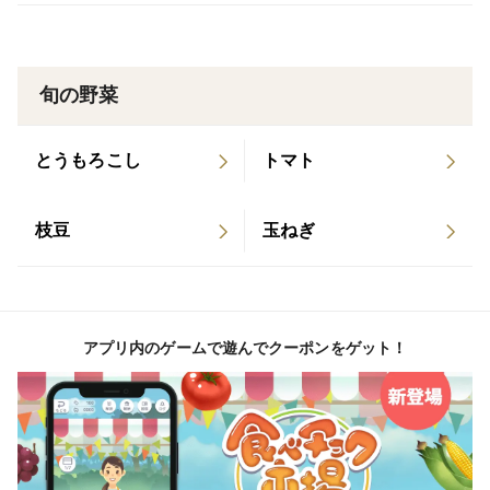
※品種ごとの本数は固定ではありません
※サイズや実入りにばらつきがあるものを含みます
旬の野菜
■おいしく召し上がっていただくために
とうもろこしは鮮度が大切な作物です。
到着後はできるだけ早めにお召し上がりください。
とうもろこし
トマト
ホワイトショコラは、まずは生のまま。
枝豆
玉ねぎ
フルーツのような甘さが楽しめます。
ドルチェドリームは、皮付きのまま焼いて、濃厚な甘み
を堪能。
プレミアム味来は、レンジや茹でで、みずみずしい旨み
アプリ内のゲームで遊んでクーポンをゲット！
をシンプルに。
保存する場合は、皮つきのまま冷蔵がおすすめです。
まずはそれぞれの食べ方で、甘さや食感の違いを楽し