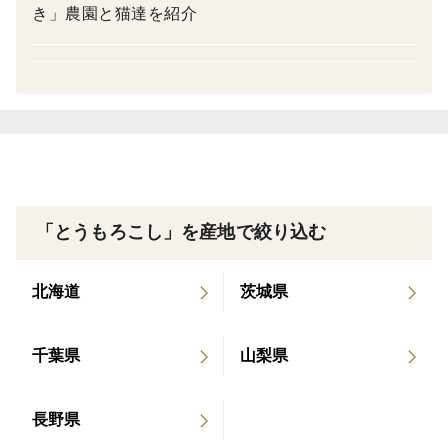
ご家庭用として十分お楽しみいただけるとうもろこしを
き」農園と猫達を紹介
お届けします。
ホワイトショコラは、フルーツのような甘さ。
ドルチェドリームは、濃厚な甘みとコク。
プレミアム味来は、とうもろこしらしいやさしい甘さと
旨み。
その日の収穫状況に合わせて、3品種をバランスよく詰
「とうもろこし」を産地で絞り込む
め合わせます。
北海道
茨城県
■内容量
とうもろこし3種セット（訳あり）
千葉県
山梨県
約3.5kg（目安：10〜14本）
長野県
※サイズにより本数は前後します