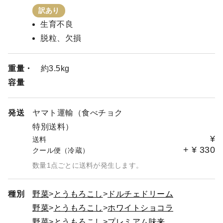
訳あり
生育不良
脱粒、欠損
重量・
約3.5kg
容量
発送
ヤマト運輸（食べチョク
特別送料）
¥
送料
+
¥
330
クール便（冷蔵）
数量1点ごとに送料が発生します。
種別
野菜
とうもろこし
ドルチェドリーム
野菜
とうもろこし
ホワイトショコラ
野菜
とうもろこし
プレミアム味来