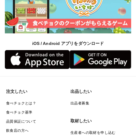
んでみてください。
■栽培について
堀農園のスイートコーンは、
福岡県「ふくおかエコ農産物認証」を取得しています。
iOS / Android アプリをダウンロード
化学合成農薬・化学肥料を県基準の半分以下に抑え、
環境に配慮した栽培に取り組んでいます。
注文したい
出品したい
食べチョクとは？
出品者募集
食べチョク基準
取材したい
品質保証について
飲食店の方へ
生産者への取材を申し込む