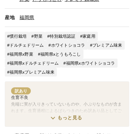
産地
福岡県
慣行栽培
野菜
特別栽培認証
家庭用
ドルチェドリーム
ホワイトショコラ
プレミアム味来
福岡県x野菜
福岡県xとうもろこし
福岡県xドルチェドリーム
福岡県xホワイトショコラ
福岡県xプレミアム味来
訳あり
生育不良
先端に実が入りきっていないものや、小ぶりなものが含ま
れます。生育過程によるばらつきのため訳あり品としてご
用意していますが、ご家庭用としてお楽しみいただけると
もっと見る
うもろこしです。
脱粒、欠損